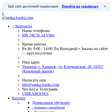
×
Цей сайт доступний українською
Перейти на українську
0
>
Контакты
Наши телефоны
098 746 56 34 Viber
Время работы
Вт-Вс 9:00 - 14:00 Пн Выходной • Заказы на сайте
— круглосуточно
Наш адрес
Украина, г. Харьков, ул. Клочковская, 28, 61057
(Книжный рынок)
Написать нам
info@umka-books.com
Чат-Бот в Телеграмм
UMKABOOKS
Каталог
Дошкольное обучение
– Книжки с наклейками
– Воспитателям