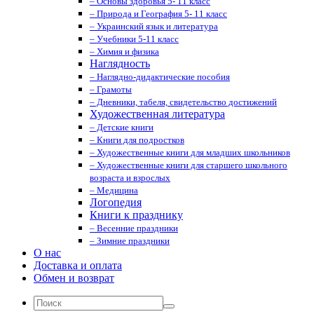
– Основы здоровья 5- 11 класс
– Природа и География 5- 11 класс
– Украинский язык и литература
– Учебники 5-11 класс
– Химия и физика
Наглядность
– Наглядно-дидактические пособия
– Грамоты
– Дневники, табеля, свидетельство достижений
Художественная литература
– Детские книги
– Книги для подростков
– Художественные книги для младших школьников
– Художественные книги для старшего школьного
возраста и взрослых
– Медицина
Логопедия
Книги к празднику
– Весенние праздники
– Зимние праздники
О нас
Доставка и оплата
Обмен и возврат