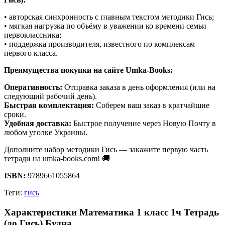
• авторская синхронность с главным текстом методики Гись;
• мягкая нагрузка по объёму в уважении ко времени семьи
первоклассника;
• поддержка производителя, известного по комплексам
первого класса.
Преимущества покупки на сайте Umka-Books:
Оперативность:
Отправка заказа в день оформления (или на
следующий рабочий день).
Быстрая комплектация:
Соберем ваш заказ в кратчайшие
сроки.
Удобная доставка:
Быстрое получение через Новую Почту в
любом уголке Украины.
Дополните набор методики Гись — закажите первую часть
тетради на umka-books.com! 🚚
ISBN:
9789661055864
Теги:
гись
Характеристики Математика 1 класс 1ч Тетрадь
(до Гись) Будна