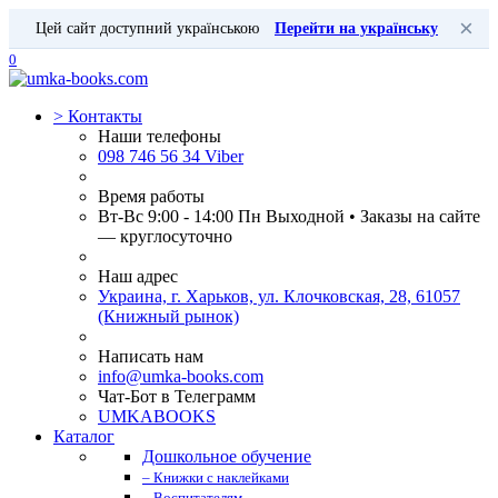
×
Цей сайт доступний українською
Перейти на українську
0
>
Контакты
Наши телефоны
098 746 56 34 Viber
Время работы
Вт-Вс 9:00 - 14:00 Пн Выходной • Заказы на сайте
— круглосуточно
Наш адрес
Украина, г. Харьков, ул. Клочковская, 28, 61057
(Книжный рынок)
Написать нам
info@umka-books.com
Чат-Бот в Телеграмм
UMKABOOKS
Каталог
Дошкольное обучение
– Книжки с наклейками
– Воспитателям