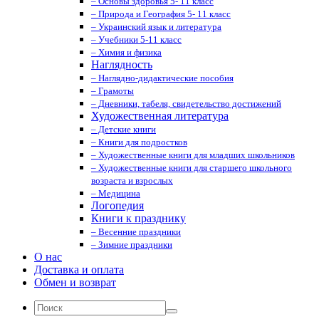
– Основы здоровья 5- 11 класс
– Природа и География 5- 11 класс
– Украинский язык и литература
– Учебники 5-11 класс
– Химия и физика
Наглядность
– Наглядно-дидактические пособия
– Грамоты
– Дневники, табеля, свидетельство достижений
Художественная литература
– Детские книги
– Книги для подростков
– Художественные книги для младших школьников
– Художественные книги для старшего школьного
возраста и взрослых
– Медицина
Логопедия
Книги к празднику
– Весенние праздники
– Зимние праздники
О нас
Доставка и оплата
Обмен и возврат