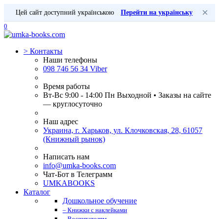
×
Цей сайт доступний українською
Перейти на українську
0
>
Контакты
Наши телефоны
098 746 56 34 Viber
Время работы
Вт-Вс 9:00 - 14:00 Пн Выходной • Заказы на сайте
— круглосуточно
Наш адрес
Украина, г. Харьков, ул. Клочковская, 28, 61057
(Книжный рынок)
Написать нам
info@umka-books.com
Чат-Бот в Телеграмм
UMKABOOKS
Каталог
Дошкольное обучение
– Книжки с наклейками
– Воспитателям