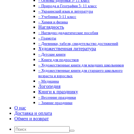
– Основы здоровья 5- 11 класс
– Природа и География 5- 11 класс
– Украинский язык и литература
– Учебники 5-11 класс
– Химия и физика
Наглядность
– Наглядно-дидактические пособия
– Грамоты
– Дневники, табеля, свидетельство достижений
Художественная литература
– Детские книги
– Книги для подростков
– Художественные книги для младших школьников
– Художественные книги для старшего школьного
возраста и взрослых
– Медицина
Логопедия
Книги к празднику
– Весенние праздники
– Зимние праздники
О нас
Доставка и оплата
Обмен и возврат