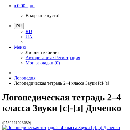
0.00 грн.
0
В корзине пусто!
RU
RU
UA
Меню
Личный кабинет
Авторизация / Регистрация
Мои закладки (0)
Логопедия
Логопедическая тетрадь 2–4 класса Звуки [с]-[з]
Логопедическая тетрадь 2–4
класса Звуки [с]-[з] Дяченко
(9789661023689)