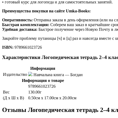
• готовый курс для логопеда и для самостоятельных занятий.
Преимущества покупки на сайте Umka-Books:
Оперативность:
Отправка заказа в день оформления (или на с
Быстрая комплектация:
Соберем ваш заказ в кратчайшие сро
Удобная доставка:
Быстрое получение через Новую Почту в л
Закройте проблему путаницы [ч] и [ц] раз и навсегда вместе с
ISBN:
9789661023726
Характеристики Логопедическая тетрадь 2–4 класс
Информация
Издательство
Навчальна книга — Богдан
Информация о товаре
9789661023726
Вес
130.00г
(Д x Ш x В)
0.50см x 17.00см x 20.00см
Отзывы Логопедическая тетрадь 2–4 кла