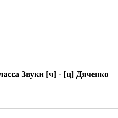
асса Звуки [ч] - [ц] Дяченко