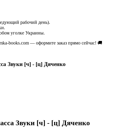
ледующий рабочий день).
ки.
юбом уголке Украины.
 umka-books.com — оформите заказ прямо сейчас! 🚚
а Звуки [ч] - [ц] Дяченко
сса Звуки [ч] - [ц] Дяченко