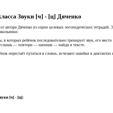
асса Звуки [ч] - [ц] Дяченко
т автора Дяченко из серии целевых логопедических тетрадей. Э
школьники.
ты, в которых ребёнок последовательно тренирует звук, его мес
 услышь — повтори — напиши — найди в тексте.
бёнок перестаёт путаться в словах, исчезают ошибки в диктанта
ки [ч] - [ц]: