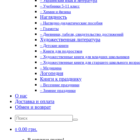
– Украинский язык и литература
– Учебники 5-11 класс
– Химия и физика
Наглядность
– Наглядно-дидактические пособия
– Грамоты
– Дневники, табеля, свидетельство достижений
Художественная литература
– Детские книги
– Книги для подростков
– Художественные книги для младших школьников
– Художественные книги для старшего школьного возрас
– Медицина
Логопедия
Книги к празднику
– Весенние праздники
– Зимние праздники
О нас
Доставка и оплата
Обмен и возврат
0.00 грн.
0
В корзине пусто!