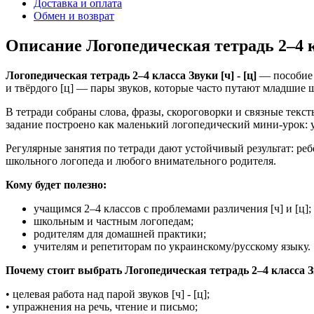
Доставка и оплата
Обмен и возврат
Описание Логопедическая тетрадь 2–4 кл
Логопедическая тетрадь 2–4 класса Звуки [ч] - [ц]
— пособие о
и твёрдого [ц] — пары звуков, которые часто путают младшие 
В тетради собраны слова, фразы, скороговорки и связные текс
задание построено как маленький логопедический мини-урок:
Регулярные занятия по тетради дают устойчивый результат: ре
школьного логопеда и любого внимательного родителя.
Кому будет полезно:
учащимся 2–4 классов с проблемами различения [ч] и [ц];
школьным и частным логопедам;
родителям для домашней практики;
учителям и репетиторам по украинскому/русскому языку.
Почему стоит выбрать Логопедическая тетрадь 2–4 класса Зву
• целевая работа над парой звуков [ч] - [ц];
• упражнения на речь, чтение и письмо;