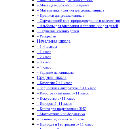
– Маски для детского праздника
– Математика и логика для дошкольников
– Прописи для дошкольников
– Окружающий мир, природоведение и валеология
– Альбомы для рисования и аппликации для детей
– Обучение чтению детей
– Раскраски
Начальная школа
– 1-4 классы
– 1 класс
– 2 класс
– 3 класс
– 4 класс
– Задание на каникулы
Средняя школа
– Биология 7-11 класс
– Зарубежная литература 5-11 класс
– Иностранный язык 5- 11 класс
– Искусство 5- 11 класс
– История 5- 11 класс
– Книги для подготовки к ЗНО
– Математика и информатика
– Основы здоровья 5- 11 класс
– Природа и География 5- 11 класс