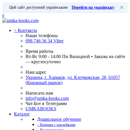
×
Цей сайт доступний українською
Перейти на українську
0
>
Контакты
Наши телефоны
098 746 56 34 Viber
Время работы
Вт-Вс 9:00 - 14:00 Пн Выходной • Заказы на сайте
— круглосуточно
Наш адрес
Украина, г. Харьков, ул. Клочковская, 28, 61057
(Книжный рынок)
Написать нам
info@umka-books.com
Чат-Бот в Телеграмм
UMKABOOKS
Каталог
Дошкольное обучение
– Книжки с наклейками
– Воспитателям