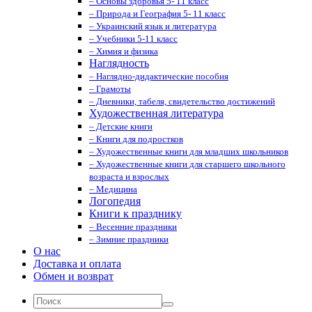
– Основы здоровья 5- 11 класс
– Природа и География 5- 11 класс
– Украинский язык и литература
– Учебники 5-11 класс
– Химия и физика
Наглядность
– Наглядно-дидактические пособия
– Грамоты
– Дневники, табеля, свидетельство достижений
Художественная литература
– Детские книги
– Книги для подростков
– Художественные книги для младших школьников
– Художественные книги для старшего школьного
возраста и взрослых
– Медицина
Логопедия
Книги к празднику
– Весенние праздники
– Зимние праздники
О нас
Доставка и оплата
Обмен и возврат