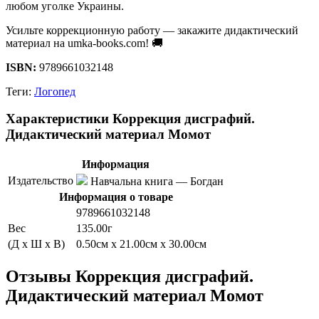
любом уголке Украины.
Усильте коррекционную работу — закажите дидактический
материал на umka-books.com! 🚚
ISBN:
9789661032148
Теги:
Логопед
Характеристики Коррекция дисграфий.
Дидактический материал Момот
Информация
Издательство
Навчальна книга — Богдан
Информация о товаре
9789661032148
Вес
135.00г
(Д x Ш x В)
0.50см x 21.00см x 30.00см
Отзывы Коррекция дисграфий.
Дидактический материал Момот