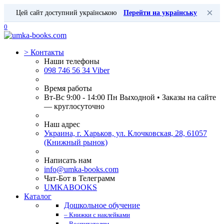
×
Цей сайт доступний українською
Перейти на українську
0
>
Контакты
Наши телефоны
098 746 56 34 Viber
Время работы
Вт-Вс 9:00 - 14:00 Пн Выходной • Заказы на сайте
— круглосуточно
Наш адрес
Украина, г. Харьков, ул. Клочковская, 28, 61057
(Книжный рынок)
Написать нам
info@umka-books.com
Чат-Бот в Телеграмм
UMKABOOKS
Каталог
Дошкольное обучение
– Книжки с наклейками
– Воспитателям