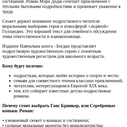
состязаний. Роман Мэри Додж сочетает приключение с
тёплыми бытовыми подробностями и прививает уважение к
труду.
Сюжет держит внимание подросткового читателя
моральными выборами героя и атмосферой «ледяной»
Голландии. Это хороший текст для семейного обсуждения
темы ответственности и взаимопомощи.
Издание Навчальна книга - Богдан представляет
подростковую художественную серию с понятным
художественным регистром для школьного возраста.
Кому будет полезно:
подросткам, которые любят истории о спорте и чести;
семьям для совместного чтения классики приключений;
читателям, интересующимся Европой XIX века;
тем, кто собирает известные детско-подростковые
романы.
Почему стоит выбрать Ганс Бринкер, или Серебряные
коньки. Роман:
• узнаваемый сюжет о коньках и состязании;
• сильные моральные акценты без морализаторства;