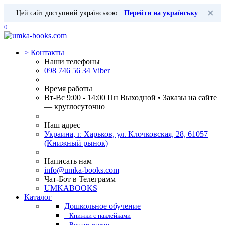
×
Цей сайт доступний українською
Перейти на українську
0
>
Контакты
Наши телефоны
098 746 56 34 Viber
Время работы
Вт-Вс 9:00 - 14:00 Пн Выходной • Заказы на сайте
— круглосуточно
Наш адрес
Украина, г. Харьков, ул. Клочковская, 28, 61057
(Книжный рынок)
Написать нам
info@umka-books.com
Чат-Бот в Телеграмм
UMKABOOKS
Каталог
Дошкольное обучение
– Книжки с наклейками
– Воспитателям