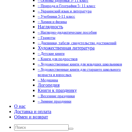
– Основы здоровья 5- 11 класс
– Природа и География 5- 11 класс
– Украинский язык и литература
– Учебники 5-11 класс
– Химия и физика
Наглядность
– Наглядно-дидактические пособия
– Грамоты
– Дневники, табеля, свидетельство достижений
Художественная литература
– Детские книги
– Книги для подростков
– Художественные книги для младших школьников
– Художественные книги для старшего школьного
возраста и взрослых
– Медицина
Логопедия
Книги к празднику
– Весенние праздники
– Зимние праздники
О нас
Доставка и оплата
Обмен и возврат