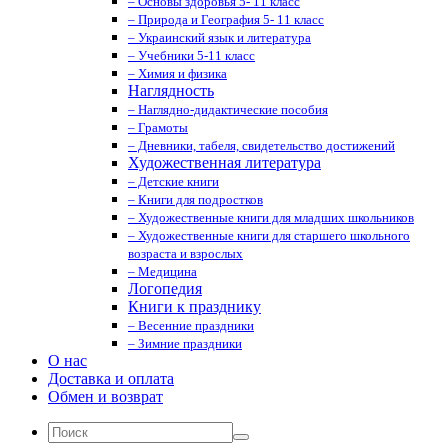
– Основы здоровья 5- 11 класс
– Природа и География 5- 11 класс
– Украинский язык и литература
– Учебники 5-11 класс
– Химия и физика
Наглядность
– Наглядно-дидактические пособия
– Грамоты
– Дневники, табеля, свидетельство достижений
Художественная литература
– Детские книги
– Книги для подростков
– Художественные книги для младших школьников
– Художественные книги для старшего школьного
возраста и взрослых
– Медицина
Логопедия
Книги к празднику
– Весенние праздники
– Зимние праздники
О нас
Доставка и оплата
Обмен и возврат