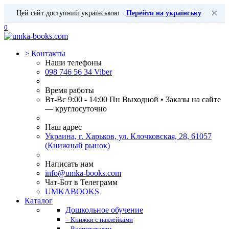
×
Цей сайт доступний українською
Перейти на українську
0
>
Контакты
Наши телефоны
098 746 56 34 Viber
Время работы
Вт-Вс 9:00 - 14:00 Пн Выходной • Заказы на сайте
— круглосуточно
Наш адрес
Украина, г. Харьков, ул. Клочковская, 28, 61057
(Книжный рынок)
Написать нам
info@umka-books.com
Чат-Бот в Телеграмм
UMKABOOKS
Каталог
Дошкольное обучение
– Книжки с наклейками
– Воспитателям