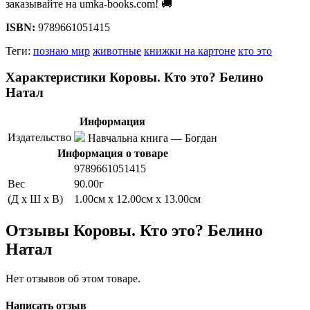
заказывайте на umka-books.com! 🚚
ISBN:
9789661051415
Теги:
познаю мир
животные
книжки на картоне
кто это
Характеристики Коровы. Кто это? Белино
Натал
Информация
Издательство
Навчальна книга — Богдан
Информация о товаре
9789661051415
Вес
90.00г
(Д x Ш x В)
1.00см x 12.00см x 13.00см
Отзывы Коровы. Кто это? Белино
Натал
Нет отзывов об этом товаре.
Написать отзыв