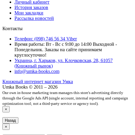
Личный кабинет
История заказов
Мои закладки
Рассылка новостей
Контакты
Телефон: (098) 746 56 34 Viber
Время работы: Вт - Вс с 9:00 до 14:00 Выходной -
Понедельник. Заказы на сайте принимаем
круглосуточно!
Украина, г. Харьков, ул. Клочковская, 28, 61057
(Книжный рынок)
info@umka-books.com
Книжный интернет магазин Умка
Umka Books © 2011 – 2026
Our own in-house marketing team manages this store's advertising directly
through the Google Ads API (single account, internal reporting and campaign
optimization tool; not a third-party service or agency tool).
×
Назад
×