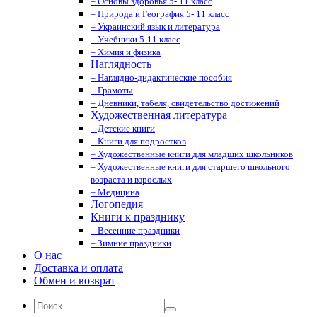
– Основы здоровья 5- 11 класс
– Природа и География 5- 11 класс
– Украинский язык и литература
– Учебники 5-11 класс
– Химия и физика
Наглядность
– Наглядно-дидактические пособия
– Грамоты
– Дневники, табеля, свидетельство достижений
Художественная литература
– Детские книги
– Книги для подростков
– Художественные книги для младших школьников
– Художественные книги для старшего школьного
возраста и взрослых
– Медицина
Логопедия
Книги к празднику
– Весенние праздники
– Зимние праздники
О нас
Доставка и оплата
Обмен и возврат