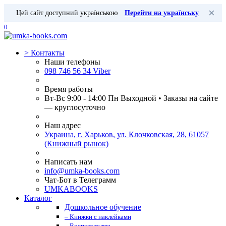
×
Цей сайт доступний українською
Перейти на українську
0
>
Контакты
Наши телефоны
098 746 56 34 Viber
Время работы
Вт-Вс 9:00 - 14:00 Пн Выходной • Заказы на сайте
— круглосуточно
Наш адрес
Украина, г. Харьков, ул. Клочковская, 28, 61057
(Книжный рынок)
Написать нам
info@umka-books.com
Чат-Бот в Телеграмм
UMKABOOKS
Каталог
Дошкольное обучение
– Книжки с наклейками
– Воспитателям