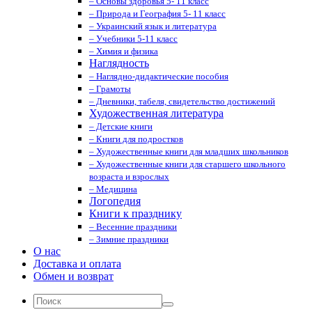
– Основы здоровья 5- 11 класс
– Природа и География 5- 11 класс
– Украинский язык и литература
– Учебники 5-11 класс
– Химия и физика
Наглядность
– Наглядно-дидактические пособия
– Грамоты
– Дневники, табеля, свидетельство достижений
Художественная литература
– Детские книги
– Книги для подростков
– Художественные книги для младших школьников
– Художественные книги для старшего школьного
возраста и взрослых
– Медицина
Логопедия
Книги к празднику
– Весенние праздники
– Зимние праздники
О нас
Доставка и оплата
Обмен и возврат