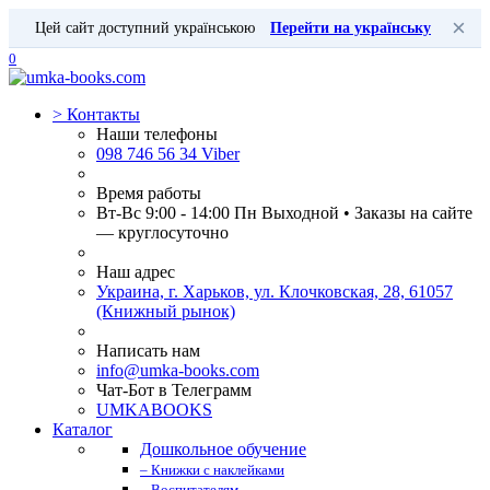
×
Цей сайт доступний українською
Перейти на українську
0
>
Контакты
Наши телефоны
098 746 56 34 Viber
Время работы
Вт-Вс 9:00 - 14:00 Пн Выходной • Заказы на сайте
— круглосуточно
Наш адрес
Украина, г. Харьков, ул. Клочковская, 28, 61057
(Книжный рынок)
Написать нам
info@umka-books.com
Чат-Бот в Телеграмм
UMKABOOKS
Каталог
Дошкольное обучение
– Книжки с наклейками
– Воспитателям