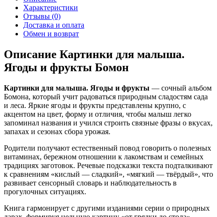
Характеристики
Отзывы (0)
Доставка и оплата
Обмен и возврат
Описание Картинки для малыша.
Ягоды и фрукты Бомон
Картинки для малыша. Ягоды и фрукты
— сочный альбом
Бомона, который учит радоваться природным сладостям сада
и леса. Яркие ягоды и фрукты представлены крупно, с
акцентом на цвет, форму и отличия, чтобы малыш легко
запоминал названия и учился строить связные фразы о вкусах,
запахах и сезонах сбора урожая.
Родители получают естественный повод говорить о полезных
витаминах, бережном отношении к лакомствам и семейных
традициях заготовок. Речевые подсказки текста подталкивают
к сравнениям «кислый — сладкий», «мягкий — твёрдый», что
развивает сенсорный словарь и наблюдательность в
прогулочных ситуациях.
Книга гармонирует с другими изданиями серии о природных
дарах, формируя цельную картину «от грядки до стола».