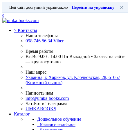
×
Цей сайт доступний українською
Перейти на українську
0
>
Контакты
Наши телефоны
098 746 56 34 Viber
Время работы
Вт-Вс 9:00 - 14:00 Пн Выходной • Заказы на сайте
— круглосуточно
Наш адрес
Украина, г. Харьков, ул. Клочковская, 28, 61057
(Книжный рынок)
Написать нам
info@umka-books.com
Чат-Бот в Телеграмм
UMKABOOKS
Каталог
Дошкольное обучение
– Книжки с наклейками
– Воспитателям