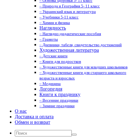
– Основы здоровья 5- 11 класс
– Природа и География 5- 11 класс
– Украинский язык и литература
– Учебники 5-11 класс
– Химия и физика
Наглядность
– Наглядно-дидактические пособия
– Грамоты
– Дневники, табеля, свидетельство достижений
Художественная литература
– Детские книги
– Книги для подростков
– Художественные книги для младших школьников
– Художественные книги для старшего школьного
возраста и взрослых
– Медицина
Логопедия
Книги к празднику
– Весенние праздники
– Зимние праздники
О нас
Доставка и оплата
Обмен и возврат