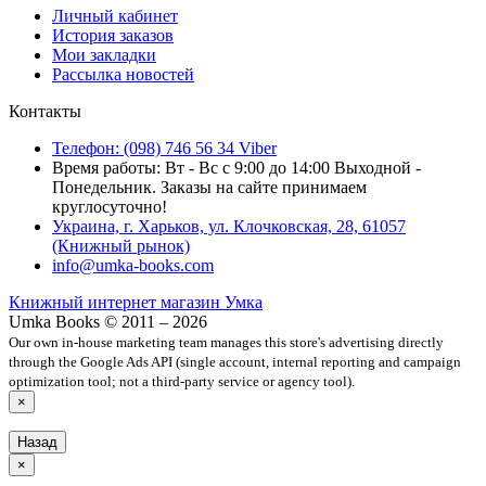
Личный кабинет
История заказов
Мои закладки
Рассылка новостей
Контакты
Телефон: (098) 746 56 34 Viber
Время работы: Вт - Вс с 9:00 до 14:00 Выходной -
Понедельник. Заказы на сайте принимаем
круглосуточно!
Украина, г. Харьков, ул. Клочковская, 28, 61057
(Книжный рынок)
info@umka-books.com
Книжный интернет магазин Умка
Umka Books © 2011 – 2026
Our own in-house marketing team manages this store's advertising directly
through the Google Ads API (single account, internal reporting and campaign
optimization tool; not a third-party service or agency tool).
×
Назад
×