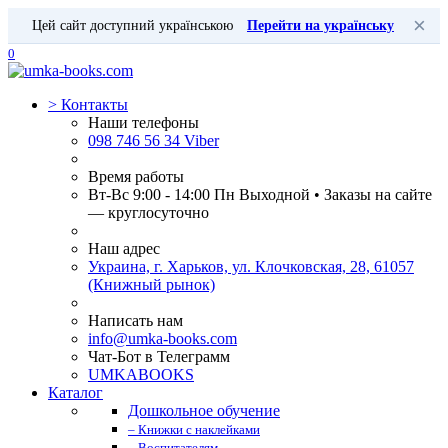
×
Цей сайт доступний українською
Перейти на українську
0
>
Контакты
Наши телефоны
098 746 56 34 Viber
Время работы
Вт-Вс 9:00 - 14:00 Пн Выходной • Заказы на сайте
— круглосуточно
Наш адрес
Украина, г. Харьков, ул. Клочковская, 28, 61057
(Книжный рынок)
Написать нам
info@umka-books.com
Чат-Бот в Телеграмм
UMKABOOKS
Каталог
Дошкольное обучение
– Книжки с наклейками
– Воспитателям