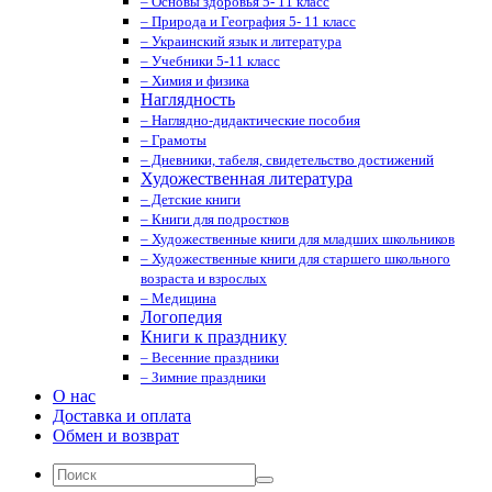
– Основы здоровья 5- 11 класс
– Природа и География 5- 11 класс
– Украинский язык и литература
– Учебники 5-11 класс
– Химия и физика
Наглядность
– Наглядно-дидактические пособия
– Грамоты
– Дневники, табеля, свидетельство достижений
Художественная литература
– Детские книги
– Книги для подростков
– Художественные книги для младших школьников
– Художественные книги для старшего школьного
возраста и взрослых
– Медицина
Логопедия
Книги к празднику
– Весенние праздники
– Зимние праздники
О нас
Доставка и оплата
Обмен и возврат