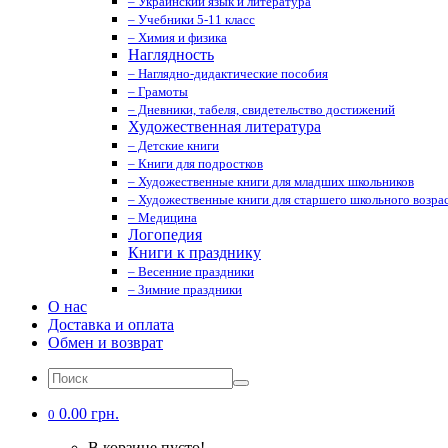
– Украинский язык и литература
– Учебники 5-11 класс
– Химия и физика
Наглядность
– Наглядно-дидактические пособия
– Грамоты
– Дневники, табеля, свидетельство достижений
Художественная литература
– Детские книги
– Книги для подростков
– Художественные книги для младших школьников
– Художественные книги для старшего школьного возрас
– Медицина
Логопедия
Книги к празднику
– Весенние праздники
– Зимние праздники
О нас
Доставка и оплата
Обмен и возврат
0.00 грн.
0
В корзине пусто!