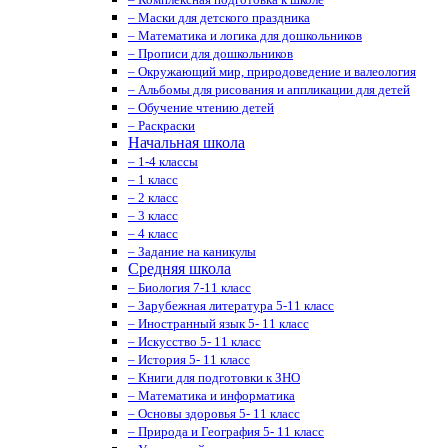
– Маски для детского праздника
– Математика и логика для дошкольников
– Прописи для дошкольников
– Окружающий мир, природоведение и валеология
– Альбомы для рисования и аппликации для детей
– Обучение чтению детей
– Раскраски
Начальная школа
– 1-4 классы
– 1 класс
– 2 класс
– 3 класс
– 4 класс
– Задание на каникулы
Средняя школа
– Биология 7-11 класс
– Зарубежная литература 5-11 класс
– Иностранный язык 5- 11 класс
– Искусство 5- 11 класс
– История 5- 11 класс
– Книги для подготовки к ЗНО
– Математика и информатика
– Основы здоровья 5- 11 класс
– Природа и География 5- 11 класс