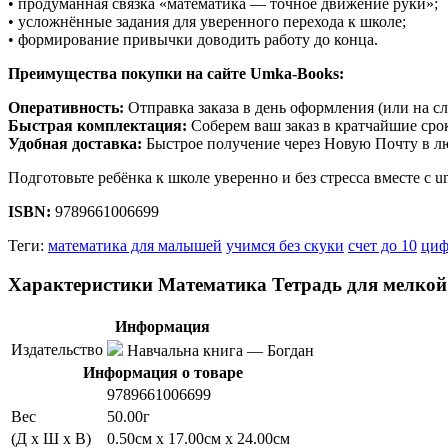
• продуманная связка «математика — точное движение руки»;
• усложнённые задания для уверенного перехода к школе;
• формирование привычки доводить работу до конца.
Преимущества покупки на сайте Umka-Books:
Оперативность:
Отправка заказа в день оформления (или на с
Быстрая комплектация:
Соберем ваш заказ в кратчайшие сро
Удобная доставка:
Быстрое получение через Новую Почту в л
Подготовьте ребёнка к школе уверенно и без стресса вместе с 
ISBN:
9789661006699
Теги:
математика для малышей
учимся без скуки
счет до 10
ци
Характеристики Математика Тетрадь для мелкой
Информация
Издательство
Навчальна книга — Богдан
Информация о товаре
9789661006699
Вес
50.00г
(Д x Ш x В)
0.50см x 17.00см x 24.00см