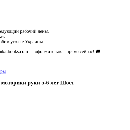
ледующий рабочий день).
ки.
юбом уголке Украины.
umka-books.com — оформите заказ прямо сейчас! 🚚
фры
 моторики руки 5-6 лет Шост