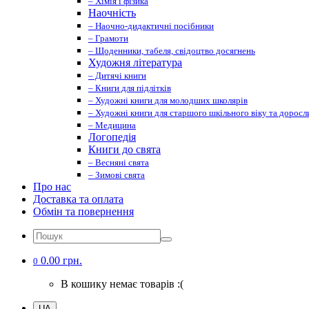
– Хімія і фізика
Наочність
– Наочно-дидактичні посібники
– Грамоти
– Щоденники, табеля, свідоцтво досягнень
Художня література
– Дитячі книги
– Книги для підлітків
– Художні книги для молодших школярів
– Художні книги для старшого шкільного віку та доросл
– Медицина
Логопедія
Книги до свята
– Весняні свята
– Зимові свята
Про нас
Доставка та оплата
Обмін та повернення
0.00 грн.
0
В кошику немає товарів :(
UA