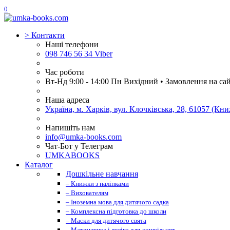
0
>
Контакти
Наші телефони
098 746 56 34 Viber
Час роботи
Вт-Нд 9:00 - 14:00 Пн Вихідний • Замовлення на са
Наша адреса
Україна, м. Харків, вул. Клочківська, 28, 61057 (К
Напишіть нам
info@umka-books.com
Чат-Бот у Телеграм
UMKABOOKS
Каталог
Дошкільне навчання
– Книжки з наліпками
– Вихователям
– Іноземна мова для дитячого садка
– Комплексна підготовка до школи
– Маски для дитячого свята
– Математика і логіка для дошкільнят