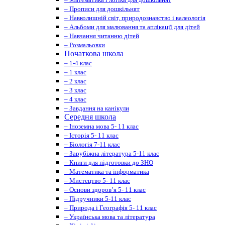
– Прописи для дошкільнят
– Навколишній світ, природознавство і валеологія
– Альбоми для малювання та аплікації для дітей
– Навчання читанню дітей
– Розмальовки
Початкова школа
– 1-4 клас
– 1 клас
– 2 клас
– 3 клас
– 4 клас
– Завдання на канікули
Середня школа
– Іноземна мова 5- 11 клас
– Історія 5- 11 клас
– Біологія 7-11 клас
– Зарубіжна література 5-11 клас
– Книги для підготовки до ЗНО
– Математика та інформатика
– Мистецтво 5- 11 клас
– Основи здоров’я 5- 11 клас
– Підручники 5-11 клас
– Природа і Географія 5- 11 клас
– Українська мова та література