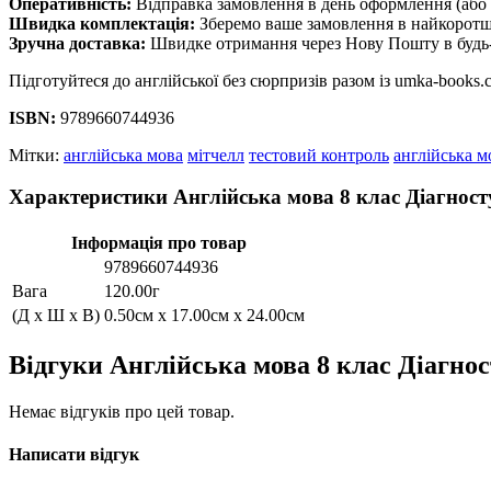
Оперативність:
Відправка замовлення в день оформлення (або 
Швидка комплектація:
Зберемо ваше замовлення в найкоротш
Зручна доставка:
Швидке отримання через Нову Пошту в будь-
Підготуйтеся до англійської без сюрпризів разом із umka-books.
ISBN:
9789660744936
Мітки:
англійська мова
мітчелл
тестовий контроль
англійська м
Характеристики Англійська мова 8 клас Діагност
Інформація про товар
9789660744936
Вага
120.00г
(Д x Ш x В)
0.50см x 17.00см x 24.00см
Відгуки Англійська мова 8 клас Діагно
Немає відгуків про цей товар.
Написати відгук