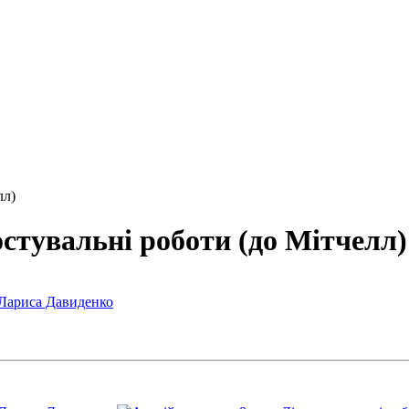
лл)
остувальні роботи (до Мітчелл