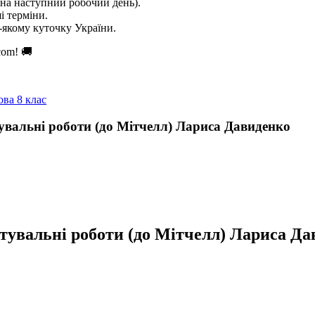
на наступний робочий день).
і терміни.
якому куточку України.
com! 🚚
ова 8 клас
увальні роботи (до Мітчелл) Лариса Давиденко
стувальні роботи (до Мітчелл) Лариса Д