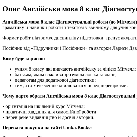
Опис Англійська мова 8 клас Діагносту
Англійська мова 8 клас Діагностувальні роботи (до Мітчелл)
граматику й навички роботи з текстом у звичному для учня конт
Формат робіт підтримує дисципліну підготовки, тренує акуратні
Посібник від «Підручники і Посібники» та авторки Лариси Дави
Кому буде корисно:
учням 8 класу, які вивчають англійську за лінією Мітчелл;
батькам, яким важлива зрозуміла логіка завдань;
педагогам для додаткової діагностики;
тим, хто хоче менше хвилюватися перед перевірками.
Чому варто обрати Англійська мова 8 клас Діагностувальні 
• орієнтація на шкільний курс Мітчелл;
• практичні завдання для самостійної роботи;
• перевірене видавництво й досвід авторки.
Переваги покупки на сайті Umka-Books: