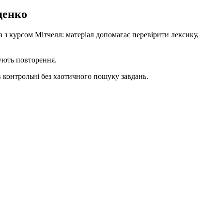
денко
 з курсом Мітчелл: матеріал допомагає перевірити лексику,
бують повторення.
 контрольні без хаотичного пошуку завдань.