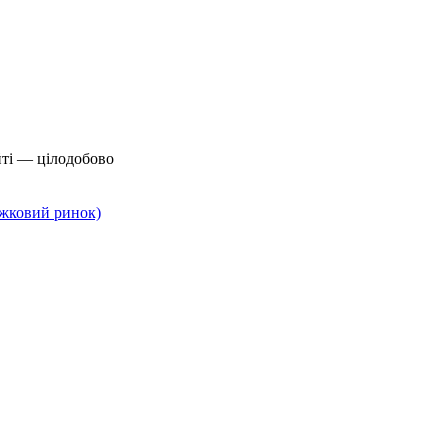
йті — цілодобово
нижковий ринок)