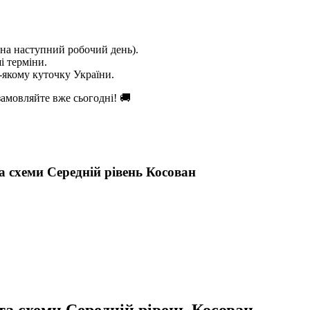
на наступний робочий день).
і терміни.
якому куточку України.
амовляйте вже сьогодні! 🚚
 схеми Середній рівень Косован
та схеми Середній рівень Косован