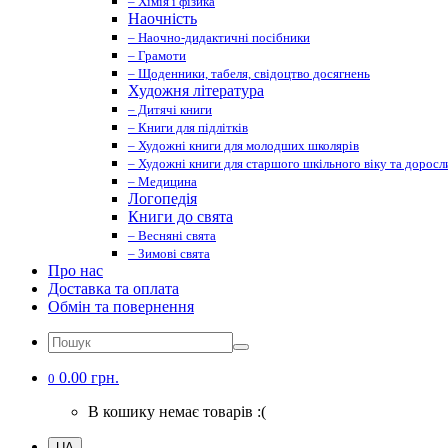
– Хімія і фізика
Наочність
– Наочно-дидактичні посібники
– Грамоти
– Щоденники, табеля, свідоцтво досягнень
Художня література
– Дитячі книги
– Книги для підлітків
– Художні книги для молодших школярів
– Художні книги для старшого шкільного віку та доросл
– Медицина
Логопедія
Книги до свята
– Весняні свята
– Зимові свята
Про нас
Доставка та оплата
Обмін та повернення
0.00 грн.
0
В кошику немає товарів :(
UA