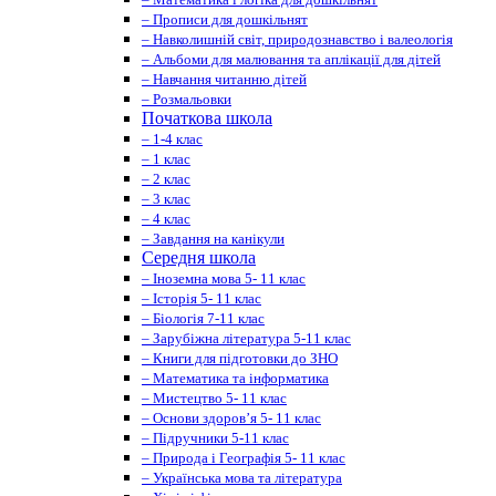
– Прописи для дошкільнят
– Навколишній світ, природознавство і валеологія
– Альбоми для малювання та аплікації для дітей
– Навчання читанню дітей
– Розмальовки
Початкова школа
– 1-4 клас
– 1 клас
– 2 клас
– 3 клас
– 4 клас
– Завдання на канікули
Середня школа
– Іноземна мова 5- 11 клас
– Історія 5- 11 клас
– Біологія 7-11 клас
– Зарубіжна література 5-11 клас
– Книги для підготовки до ЗНО
– Математика та інформатика
– Мистецтво 5- 11 клас
– Основи здоров’я 5- 11 клас
– Підручники 5-11 клас
– Природа і Географія 5- 11 клас
– Українська мова та література