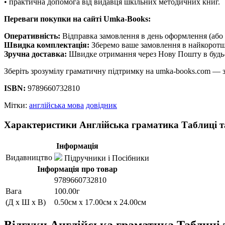
• практична допомога від видавця шкільних методичних книг.
Переваги покупки на сайті Umka-Books:
Оперативність:
Відправка замовлення в день оформлення (або 
Швидка комплектація:
Зберемо ваше замовлення в найкоротш
Зручна доставка:
Швидке отримання через Нову Пошту в будь-
Зберіть зрозумілу граматичну підтримку на umka-books.com — з
ISBN:
9789660732810
Мітки:
англійська мова
довідник
Характеристики Англійська граматика Таблиці та
Інформація
Видавництво
Підручники і Посібники
Інформація про товар
9789660732810
Вага
100.00г
(Д x Ш x В)
0.50см x 17.00см x 24.00см
Відгуки Англійська граматика Таблиці 