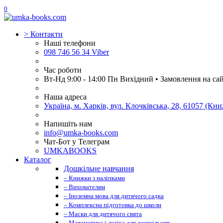
0
>
Контакти
Наші телефони
098 746 56 34 Viber
Час роботи
Вт-Нд 9:00 - 14:00 Пн Вихідний • Замовлення на са
Наша адреса
Україна, м. Харків, вул. Клочківська, 28, 61057 (К
Напишіть нам
info@umka-books.com
Чат-Бот у Телеграм
UMKABOOKS
Каталог
Дошкільне навчання
– Книжки з наліпками
– Вихователям
– Іноземна мова для дитячого садка
– Комплексна підготовка до школи
– Маски для дитячого свята
– Математика і логіка для дошкільнят