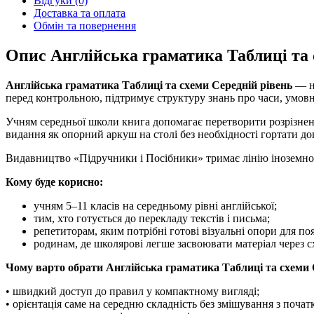
Відгуки (0)
Доставка та оплата
Обмін та повернення
Опис Англійська граматика Таблиці та 
Англійська граматика Таблиці та схеми Середній рівень
— на
перед контрольною, підтримує структуру знань про часи, умовні
Учням середньої школи книга допомагає перетворити розрізнен
видання як опорний аркуш на столі без необхідності гортати д
Видавництво «Підручники і Посібники» тримає лінію іноземної 
Кому буде корисно:
учням 5–11 класів на середньому рівні англійської;
тим, хто готується до перекладу текстів і письма;
репетиторам, яким потрібні готові візуальні опори для по
родинам, де школярові легше засвоювати матеріал через с
Чому варто обрати Англійська граматика Таблиці та схеми 
• швидкий доступ до правил у компактному вигляді;
• орієнтація саме на середню складність без змішування з поча