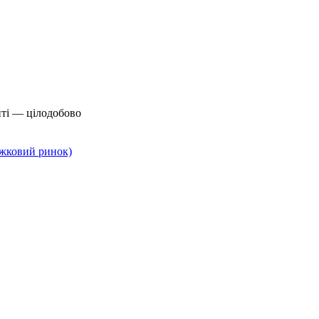
йті — цілодобово
нижковий ринок)