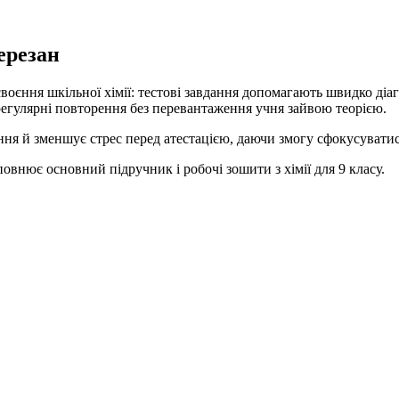
ерезан
воєння шкільної хімії: тестові завдання допомагають швидко діа
регулярні повторення без перевантаження учня зайвою теорією.
ння й зменшує стрес перед атестацією, даючи змогу сфокусувати
овнює основний підручник і робочі зошити з хімії для 9 класу.