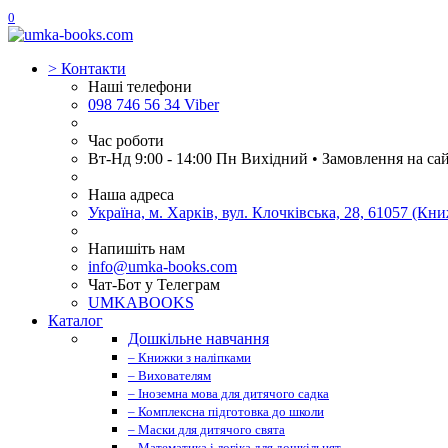
0
>
Контакти
Наші телефони
098 746 56 34 Viber
Час роботи
Вт-Нд 9:00 - 14:00 Пн Вихідний • Замовлення на са
Наша адреса
Україна, м. Харків, вул. Клочківська, 28, 61057 (К
Напишіть нам
info@umka-books.com
Чат-Бот у Телеграм
UMKABOOKS
Каталог
Дошкільне навчання
– Книжки з наліпками
– Вихователям
– Іноземна мова для дитячого садка
– Комплексна підготовка до школи
– Маски для дитячого свята
– Математика і логіка для дошкільнят