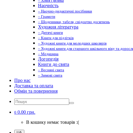
– Хімія і фізика
Наочність
– Наочно-дидактичні посібники
– Грамоти
– Щоденники, табеля, свідоцтво досягнень
Художня література
– Дитячі книги
– Книги для підлітків
– Художні книги для молодших школярів
– Художні книги для старшого шкільного віку та доросл
– Медицина
Логопедія
Книги до свята
– Весняні свята
– Зимові свята
Про нас
Доставка та оплата
Обмін та повернення
0.00 грн.
0
В кошику немає товарів :(
UA