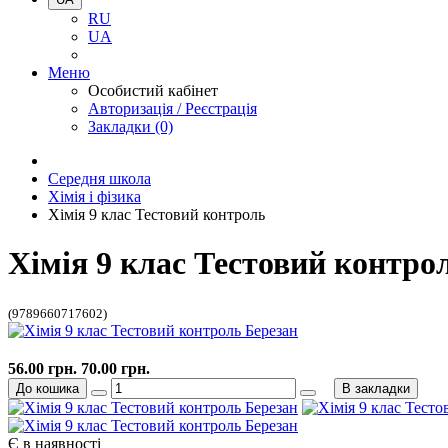
RU
UA
Меню
Особистий кабінет
Авторизація / Реєстрація
Закладки (0)
Середня школа
Хімія і фізика
Хімія 9 клас Тестовий контроль
Хімія 9 клас Тестовий контро
(9789660717602)
56.00 грн.
70.00 грн.
До кошика
В закладки
Є в наявності