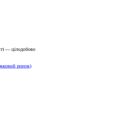
йті — цілодобово
нижковий ринок)