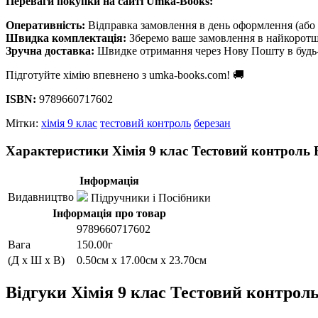
Переваги покупки на сайті Umka-Books:
Оперативність:
Відправка замовлення в день оформлення (або 
Швидка комплектація:
Зберемо ваше замовлення в найкоротш
Зручна доставка:
Швидке отримання через Нову Пошту в будь-
Підготуйте хімію впевнено з umka-books.com! 🚚
ISBN:
9789660717602
Мітки:
хімія 9 клас
тестовий контроль
березан
Характеристики Хімія 9 клас Тестовий контроль 
Інформація
Видавництво
Підручники і Посібники
Інформація про товар
9789660717602
Вага
150.00г
(Д x Ш x В)
0.50см x 17.00см x 23.70см
Відгуки Хімія 9 клас Тестовий контрол