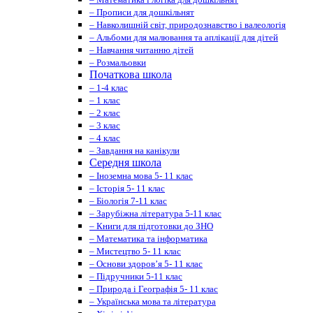
– Прописи для дошкільнят
– Навколишній світ, природознавство і валеологія
– Альбоми для малювання та аплікації для дітей
– Навчання читанню дітей
– Розмальовки
Початкова школа
– 1-4 клас
– 1 клас
– 2 клас
– 3 клас
– 4 клас
– Завдання на канікули
Середня школа
– Іноземна мова 5- 11 клас
– Історія 5- 11 клас
– Біологія 7-11 клас
– Зарубіжна література 5-11 клас
– Книги для підготовки до ЗНО
– Математика та інформатика
– Мистецтво 5- 11 клас
– Основи здоров’я 5- 11 клас
– Підручники 5-11 клас
– Природа і Географія 5- 11 клас
– Українська мова та література