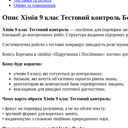
Доставка та оплата
Обмін та повернення
Опис Хімія 9 клас Тестовий контроль Б
Хімія 9 клас Тестовий контроль
— посібник для перевірки зас
близький до контрольних робіт. Структура видання підтримує 
Систематична робота з тестами покращує швидкість розв’язува
Книга Березана в лінійці «Підручники і Посібники» логічно доп
Кому буде корисно:
учням 9 класу, які готуються до контрольних;
батькам, які хочуть об’єктивно оцінити рівень знань;
репетиторам як компактний банк перевірочних завдань;
викладачам для швидкої поточної діагностики.
Чому варто обрати Хімія 9 клас Тестовий контроль:
• фокус на перевірці розуміння, а не на обсязі тексту;
• зручний формат для коротких занять;
• видавництво з сильною лінійкою природничих наук.