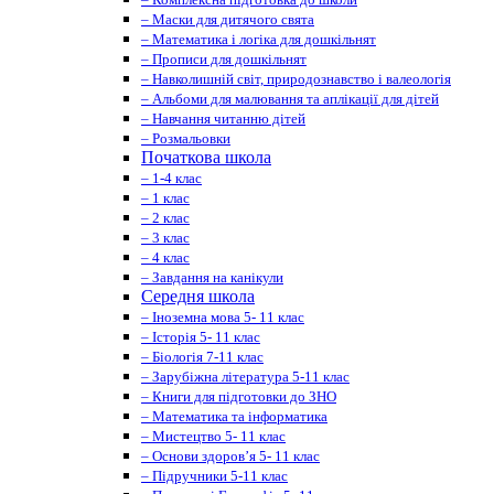
– Маски для дитячого свята
– Математика і логіка для дошкільнят
– Прописи для дошкільнят
– Навколишній світ, природознавство і валеологія
– Альбоми для малювання та аплікації для дітей
– Навчання читанню дітей
– Розмальовки
Початкова школа
– 1-4 клас
– 1 клас
– 2 клас
– 3 клас
– 4 клас
– Завдання на канікули
Середня школа
– Іноземна мова 5- 11 клас
– Історія 5- 11 клас
– Біологія 7-11 клас
– Зарубіжна література 5-11 клас
– Книги для підготовки до ЗНО
– Математика та інформатика
– Мистецтво 5- 11 клас
– Основи здоров’я 5- 11 клас
– Підручники 5-11 клас