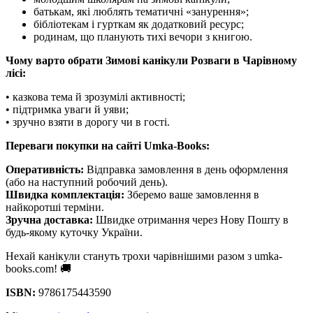
батькам, які люблять тематичні «занурення»;
бібліотекам і гурткам як додатковий ресурс;
родинам, що планують тихі вечори з книгою.
Чому варто обрати Зимові канікули Розваги в Чарівному
лісі:
• казкова тема й зрозумілі активності;
• підтримка уваги й уяви;
• зручно взяти в дорогу чи в гості.
Переваги покупки на сайті Umka-Books:
Оперативність:
Відправка замовлення в день оформлення
(або на наступний робочий день).
Швидка комплектація:
Зберемо ваше замовлення в
найкоротші терміни.
Зручна доставка:
Швидке отримання через Нову Пошту в
будь-якому куточку України.
Нехай канікули стануть трохи чарівнішими разом з umka-
books.com! 🚚
ISBN:
9786175443590