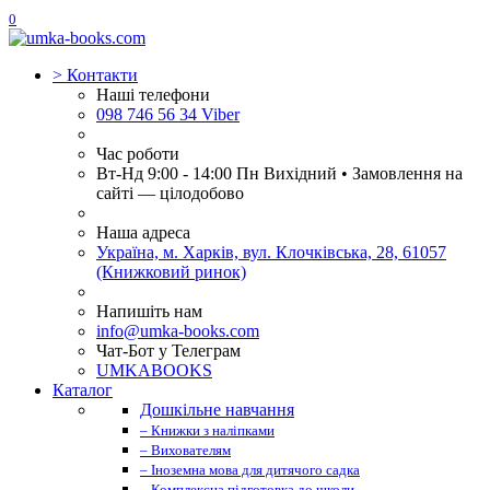
0
>
Контакти
Наші телефони
098 746 56 34 Viber
Час роботи
Вт-Нд 9:00 - 14:00 Пн Вихідний • Замовлення на
сайті — цілодобово
Наша адреса
Україна, м. Харків, вул. Клочківська, 28, 61057
(Книжковий ринок)
Напишіть нам
info@umka-books.com
Чат-Бот у Телеграм
UMKABOOKS
Каталог
Дошкільне навчання
– Книжки з наліпками
– Вихователям
– Іноземна мова для дитячого садка
– Комплексна підготовка до школи