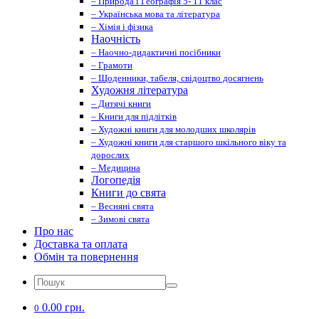
– Природа і Географія 5- 11 клас
– Українська мова та література
– Хімія і фізика
Наочність
– Наочно-дидактичні посібники
– Грамоти
– Щоденники, табеля, свідоцтво досягнень
Художня література
– Дитячі книги
– Книги для підлітків
– Художні книги для молодших школярів
– Художні книги для старшого шкільного віку та
дорослих
– Медицина
Логопедія
Книги до свята
– Весняні свята
– Зимові свята
Про нас
Доставка та оплата
Обмін та повернення
0.00 грн.
0