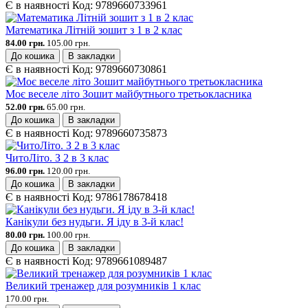
Є в наявності
Код:
9789660733961
Математика Літній зошит з 1 в 2 клас
84.00 грн.
105.00 грн.
До кошика
В закладки
Є в наявності
Код:
9789660730861
Моє веселе літо Зошит майбутнього третьокласника
52.00 грн.
65.00 грн.
До кошика
В закладки
Є в наявності
Код:
9789660735873
ЧитоЛіто. З 2 в 3 клас
96.00 грн.
120.00 грн.
До кошика
В закладки
Є в наявності
Код:
9786178678418
Канікули без нудьги. Я іду в 3-й клас!
80.00 грн.
100.00 грн.
До кошика
В закладки
Є в наявності
Код:
9789661089487
Великий тренажер для розумників 1 клас
170.00 грн.