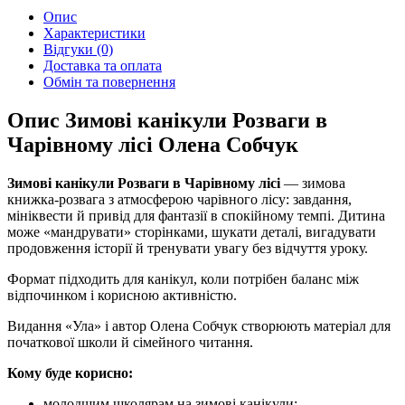
Опис
Характеристики
Відгуки (0)
Доставка та оплата
Обмін та повернення
Опис Зимові канікули Розваги в
Чарівному лісі Олена Собчук
Зимові канікули Розваги в Чарівному лісі
— зимова
книжка-розвага з атмосферою чарівного лісу: завдання,
мініквести й привід для фантазії в спокійному темпі. Дитина
може «мандрувати» сторінками, шукати деталі, вигадувати
продовження історії й тренувати увагу без відчуття уроку.
Формат підходить для канікул, коли потрібен баланс між
відпочинком і корисною активністю.
Видання «Ула» і автор Олена Собчук створюють матеріал для
початкової школи й сімейного читання.
Кому буде корисно:
молодшим школярам на зимові канікули;