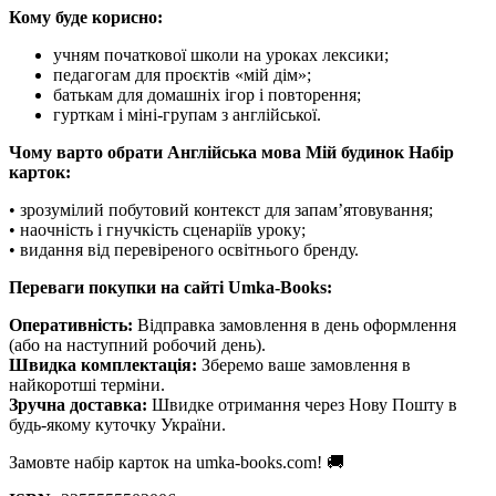
Кому буде корисно:
учням початкової школи на уроках лексики;
педагогам для проєктів «мій дім»;
батькам для домашніх ігор і повторення;
гурткам і міні-групам з англійської.
Чому варто обрати Англійська мова Мій будинок Набір
карток:
• зрозумілий побутовий контекст для запам’ятовування;
• наочність і гнучкість сценаріїв уроку;
• видання від перевіреного освітнього бренду.
Переваги покупки на сайті Umka-Books:
Оперативність:
Відправка замовлення в день оформлення
(або на наступний робочий день).
Швидка комплектація:
Зберемо ваше замовлення в
найкоротші терміни.
Зручна доставка:
Швидке отримання через Нову Пошту в
будь-якому куточку України.
Замовте набір карток на umka-books.com! 🚚