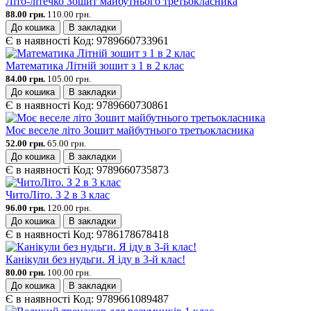
Літо-літечко Зошит майбутнього третьокласника
88.00 грн.
110.00 грн.
До кошика
В закладки
Є в наявності
Код:
9789660733961
Математика Літній зошит з 1 в 2 клас
84.00 грн.
105.00 грн.
До кошика
В закладки
Є в наявності
Код:
9789660730861
Моє веселе літо Зошит майбутнього третьокласника
52.00 грн.
65.00 грн.
До кошика
В закладки
Є в наявності
Код:
9789660735873
ЧитоЛіто. З 2 в 3 клас
96.00 грн.
120.00 грн.
До кошика
В закладки
Є в наявності
Код:
9786178678418
Канікули без нудьги. Я іду в 3-й клас!
80.00 грн.
100.00 грн.
До кошика
В закладки
Є в наявності
Код:
9789661089487