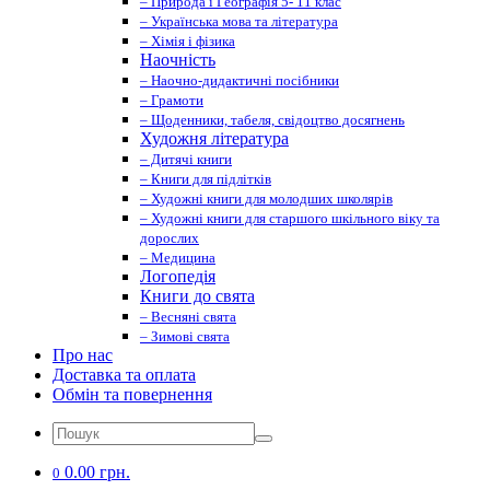
– Природа і Географія 5- 11 клас
– Українська мова та література
– Хімія і фізика
Наочність
– Наочно-дидактичні посібники
– Грамоти
– Щоденники, табеля, свідоцтво досягнень
Художня література
– Дитячі книги
– Книги для підлітків
– Художні книги для молодших школярів
– Художні книги для старшого шкільного віку та
дорослих
– Медицина
Логопедія
Книги до свята
– Весняні свята
– Зимові свята
Про нас
Доставка та оплата
Обмін та повернення
0.00 грн.
0