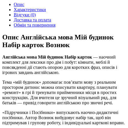
Опис
Характеристики
Відгуки (0)
Доставка та оплата
Обмін та повернення
Опис Англійська мова Мій будинок
Набір карток Вознюк
Англійська мова Мій будинок Набір карток
— наочний
комплект для лексики про дім і побут: кімнати, меблі й
повсякденні дії стають опорою для коротких фраз, описів і
ігрових завдань англійською.
Тема «мій будинок» допомагає пов’язати мову з реальним
простором дитини: можна описувати квартиру, планувати
«ремонт» в грі й тренувати прийменники місця в простих
конструкціях. Для вчителя це зручний візуальний ряд, для
батьків — привід говорити англійською про звичні речі.
«Підручники і Посібники» випускають наочно-дидактичні
посібники. Автор Вознюк вибудовує набір так, щоб він
підтримував і групову роботу, і індивідуальні карткові вправи.