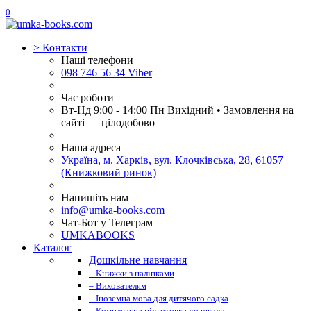
0
>
Контакти
Наші телефони
098 746 56 34 Viber
Час роботи
Вт-Нд 9:00 - 14:00 Пн Вихідний • Замовлення на
сайті — цілодобово
Наша адреса
Україна, м. Харків, вул. Клочківська, 28, 61057
(Книжковий ринок)
Напишіть нам
info@umka-books.com
Чат-Бот у Телеграм
UMKABOOKS
Каталог
Дошкільне навчання
– Книжки з наліпками
– Вихователям
– Іноземна мова для дитячого садка
– Комплексна підготовка до школи