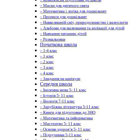
– Маски для дитячого свята
– Математика і логіка для дошкільнят
– Прописи для дошкільнят
– Навколишній світ, природознавство і валеологія
– Альбоми для малювання та аплікації для дітей
– Навчання читанню дітей
– Розмальовки
Початкова школа
– 1-4 клас
– 1 клас
– 2 клас
– 3 клас
– 4 клас
– Завдання на канікули
Середня школа
– Іноземна мова 5- 11 клас
– Історія 5- 11 клас
– Біологія 7-11 клас
– Зарубіжна література 5-11 клас
– Книги для підготовки до ЗНО
– Математика та інформатика
– Мистецтво 5- 11 клас
– Основи здоров’я 5- 11 клас
– Підручники 5-11 клас