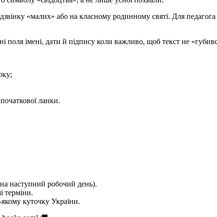
дзвінку «малих» або на класному родинному святі. Для педагога
і поля імені, дати й підпису коли важливо, щоб текст не «губив
оку;
 початкової ланки.
на наступний робочий день).
і терміни.
якому куточку України.