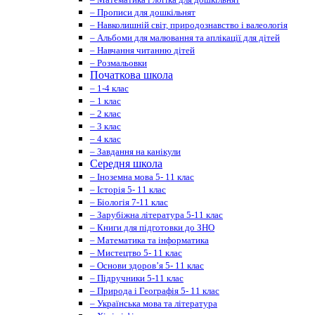
– Прописи для дошкільнят
– Навколишній світ, природознавство і валеологія
– Альбоми для малювання та аплікації для дітей
– Навчання читанню дітей
– Розмальовки
Початкова школа
– 1-4 клас
– 1 клас
– 2 клас
– 3 клас
– 4 клас
– Завдання на канікули
Середня школа
– Іноземна мова 5- 11 клас
– Історія 5- 11 клас
– Біологія 7-11 клас
– Зарубіжна література 5-11 клас
– Книги для підготовки до ЗНО
– Математика та інформатика
– Мистецтво 5- 11 клас
– Основи здоров’я 5- 11 клас
– Підручники 5-11 клас
– Природа і Географія 5- 11 клас
– Українська мова та література