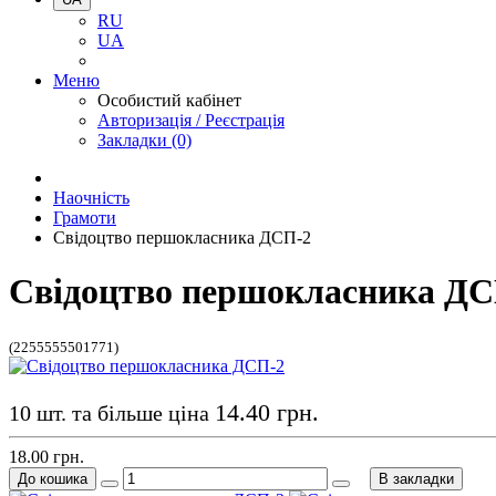
RU
UA
Меню
Особистий кабінет
Авторизація / Реєстрація
Закладки (0)
Наочність
Грамоти
Свідоцтво першокласника ДСП-2
Свідоцтво першокласника ДС
(2255555501771)
14.40 грн.
10 шт. та більше ціна
18.00 грн.
До кошика
В закладки