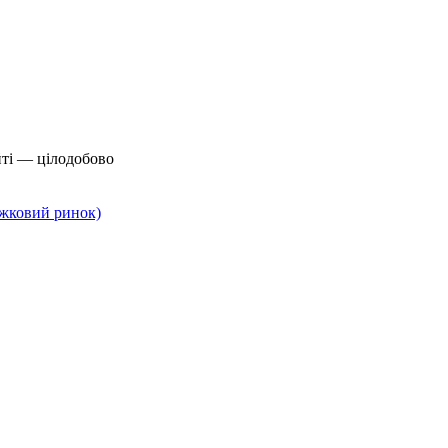
йті — цілодобово
нижковий ринок)