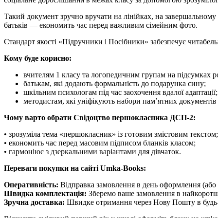
Такий документ зручно вручати на лінійках, на завершальному 
батьків — економить час перед важливим сімейним фото.
Стандарт якості «Підручники і Посібники» забезпечує читабельн
Кому буде корисно:
вчителям 1 класу та логопедичним групам на підсумках р
батькам, які додають формальність до подарунка сину;
шкільним психологам під час заохочення вдалої адаптації;
методистам, які уніфікують набори пам’ятних документів
Чому варто обрати Свідоцтво першокласника ДСП-2:
• зрозуміла тема «першокласник» із готовим змістовим текстом;
• економить час перед масовим підписом бланків класом;
• гармоніює з дзеркальними варіантами для дівчаток.
Переваги покупки на сайті Umka-Books:
Оперативність:
Відправка замовлення в день оформлення (або 
Швидка комплектація:
Зберемо ваше замовлення в найкоротш
Зручна доставка:
Швидке отримання через Нову Пошту в будь-