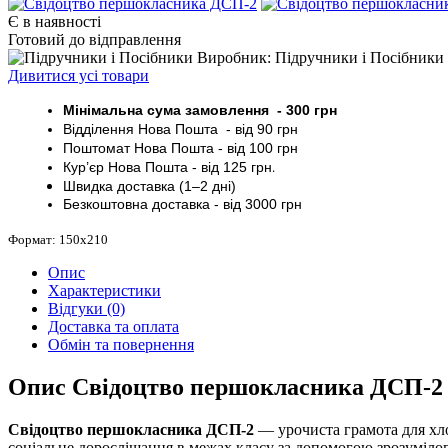
Є в наявності
Готовий до відправлення
Виробник: Підручники і Посібники
Дивитися усі товари
Мінімальна сума замовлення - 30
0 грн
Відділення Нова Пошта - від 9
0 грн
Поштомат
Нова Пошта
- від 100
грн
Кур’єр
Нова Пошта - від
125 грн
.
Швидка доставка (1–2 дні)
Безкоштовна доставка
- від 3000
грн
Формат: 150х210
Опис
Характеристики
Відгуки (0)
Доставка та оплата
Обмін та повернення
Опис Свідоцтво першокласника ДСП-2
Свідоцтво першокласника ДСП-2
— урочиста грамота для хло
соціальне дорослішання в межах класу за допомогою зрозумілог