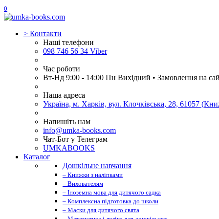
0
>
Контакти
Наші телефони
098 746 56 34 Viber
Час роботи
Вт-Нд 9:00 - 14:00 Пн Вихідний • Замовлення на са
Наша адреса
Україна, м. Харків, вул. Клочківська, 28, 61057 (К
Напишіть нам
info@umka-books.com
Чат-Бот у Телеграм
UMKABOOKS
Каталог
Дошкільне навчання
– Книжки з наліпками
– Вихователям
– Іноземна мова для дитячого садка
– Комплексна підготовка до школи
– Маски для дитячого свята
– Математика і логіка для дошкільнят