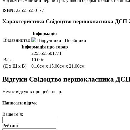
Відзначте сміливий перший рік у школі оформіть бланк на umka
ISBN:
2255555501771
Характеристики Свідоцтво першокласника ДСП-
Інформація
Видавництво
Підручники і Посібники
Інформація про товар
2255555501771
Вага
10.00г
(Д x Ш x В)
0.10см x 15.00см x 21.00см
Відгуки Свідоцтво першокласника ДСП
Немає відгуків про цей товар.
Написати відгук
Ваше ім’я:
Рейтинг