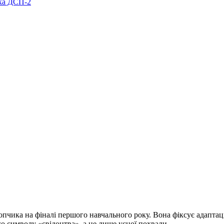
пчика на фіналі першого навчального року. Вона фіксує адаптац
о символу «свідоцтва», а не лише усної похвали.