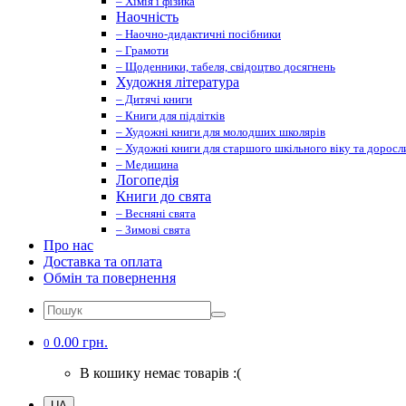
– Хімія і фізика
Наочність
– Наочно-дидактичні посібники
– Грамоти
– Щоденники, табеля, свідоцтво досягнень
Художня література
– Дитячі книги
– Книги для підлітків
– Художні книги для молодших школярів
– Художні книги для старшого шкільного віку та доросл
– Медицина
Логопедія
Книги до свята
– Весняні свята
– Зимові свята
Про нас
Доставка та оплата
Обмін та повернення
0.00 грн.
0
В кошику немає товарів :(
UA