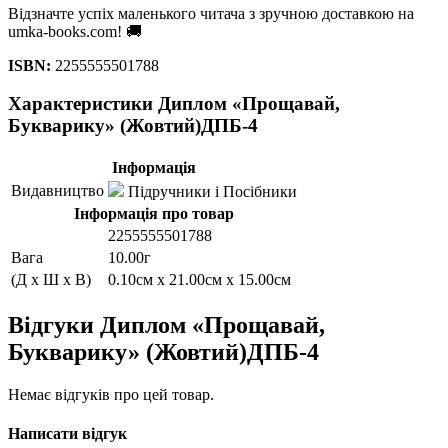
Відзначте успіх маленького читача з зручною доставкою на
umka-books.com! 🚚
ISBN:
2255555501788
Характеристики Диплом «Прощавай,
Букварику» (Жовтий)ДПБ-4
Інформація
Видавництво
Підручники і Посібники
Інформація про товар
2255555501788
Вага
10.00г
(Д x Ш x В)
0.10см x 21.00см x 15.00см
Відгуки Диплом «Прощавай,
Букварику» (Жовтий)ДПБ-4
Немає відгуків про цей товар.
Написати відгук