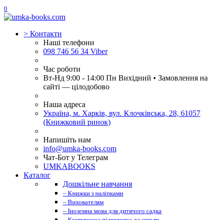
0
>
Контакти
Наші телефони
098 746 56 34 Viber
Час роботи
Вт-Нд 9:00 - 14:00 Пн Вихідний • Замовлення на
сайті — цілодобово
Наша адреса
Україна, м. Харків, вул. Клочківська, 28, 61057
(Книжковий ринок)
Напишіть нам
info@umka-books.com
Чат-Бот у Телеграм
UMKABOOKS
Каталог
Дошкільне навчання
– Книжки з наліпками
– Вихователям
– Іноземна мова для дитячого садка
– Комплексна підготовка до школи