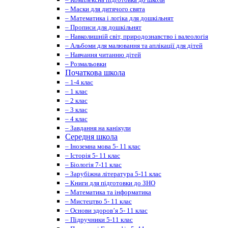
– Маски для дитячого свята
– Математика і логіка для дошкільнят
– Прописи для дошкільнят
– Навколишній світ, природознавство і валеологія
– Альбоми для малювання та аплікації для дітей
– Навчання читанню дітей
– Розмальовки
Початкова школа
– 1-4 клас
– 1 клас
– 2 клас
– 3 клас
– 4 клас
– Завдання на канікули
Середня школа
– Іноземна мова 5- 11 клас
– Історія 5- 11 клас
– Біологія 7-11 клас
– Зарубіжна література 5-11 клас
– Книги для підготовки до ЗНО
– Математика та інформатика
– Мистецтво 5- 11 клас
– Основи здоров’я 5- 11 клас
– Підручники 5-11 клас