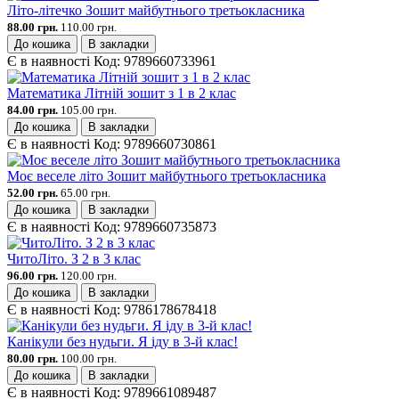
Літо-літечко Зошит майбутнього третьокласника
88.00 грн.
110.00 грн.
До кошика
В закладки
Є в наявності
Код:
9789660733961
Математика Літній зошит з 1 в 2 клас
84.00 грн.
105.00 грн.
До кошика
В закладки
Є в наявності
Код:
9789660730861
Моє веселе літо Зошит майбутнього третьокласника
52.00 грн.
65.00 грн.
До кошика
В закладки
Є в наявності
Код:
9789660735873
ЧитоЛіто. З 2 в 3 клас
96.00 грн.
120.00 грн.
До кошика
В закладки
Є в наявності
Код:
9786178678418
Канікули без нудьги. Я іду в 3-й клас!
80.00 грн.
100.00 грн.
До кошика
В закладки
Є в наявності
Код:
9789661089487