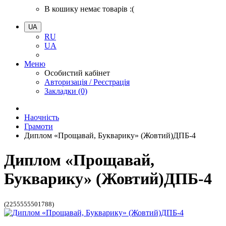
В кошику немає товарів :(
UA
RU
UA
Меню
Особистий кабінет
Авторизація / Реєстрація
Закладки (0)
Наочність
Грамоти
Диплом «Прощавай, Букварику» (Жовтий)ДПБ-4
Диплом «Прощавай,
Букварику» (Жовтий)ДПБ-4
(2255555501788)