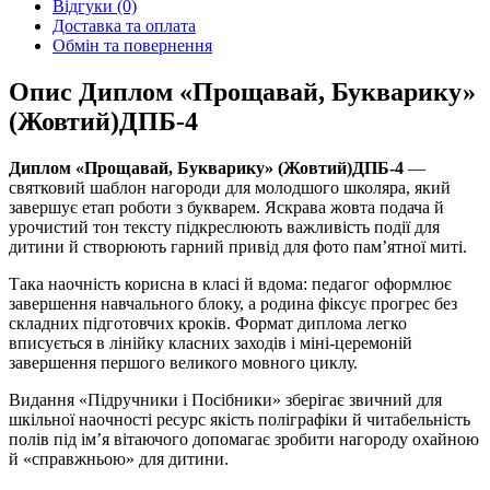
Відгуки (0)
Доставка та оплата
Обмін та повернення
Опис Диплом «Прощавай, Букварику»
(Жовтий)ДПБ-4
Диплом «Прощавай, Букварику» (Жовтий)ДПБ-4
—
святковий шаблон нагороди для молодшого школяра, який
завершує етап роботи з букварем. Яскрава жовта подача й
урочистий тон тексту підкреслюють важливість події для
дитини й створюють гарний привід для фото пам’ятної миті.
Така наочність корисна в класі й вдома: педагог оформлює
завершення навчального блоку, а родина фіксує прогрес без
складних підготовчих кроків. Формат диплома легко
вписується в лінійку класних заходів і міні-церемоній
завершення першого великого мовного циклу.
Видання «Підручники і Посібники» зберігає звичний для
шкільної наочності ресурс якість поліграфіки й читабельність
полів під ім’я вітаючого допомагає зробити нагороду охайною
й «справжньою» для дитини.