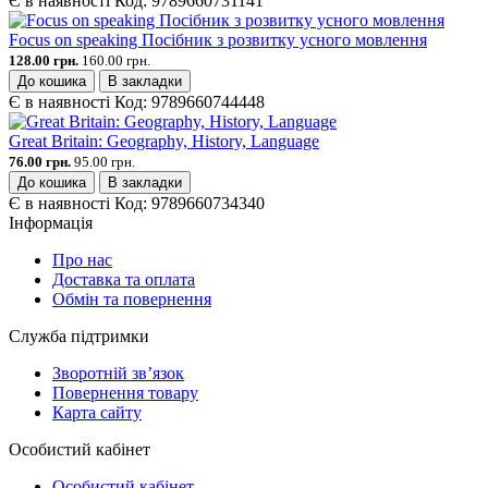
Є в наявності
Код:
9789660731141
Focus on speaking Посібник з розвитку усного мовлення
128.00 грн.
160.00 грн.
До кошика
В закладки
Є в наявності
Код:
9789660744448
Great Britain: Geography, History, Language
76.00 грн.
95.00 грн.
До кошика
В закладки
Є в наявності
Код:
9789660734340
Інформація
Про нас
Доставка та оплата
Обмін та повернення
Служба підтримки
Зворотній зв’язок
Повернення товару
Карта сайту
Особистий кабінет
Особистий кабінет