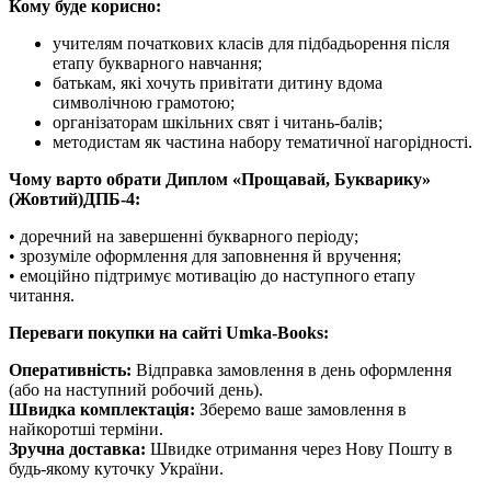
Кому буде корисно:
учителям початкових класів для підбадьорення після
етапу букварного навчання;
батькам, які хочуть привітати дитину вдома
символічною грамотою;
організаторам шкільних свят і читань-балів;
методистам як частина набору тематичної нагорідності.
Чому варто обрати Диплом «Прощавай, Букварику»
(Жовтий)ДПБ-4:
• доречний на завершенні букварного періоду;
• зрозуміле оформлення для заповнення й вручення;
• емоційно підтримує мотивацію до наступного етапу
читання.
Переваги покупки на сайті Umka-Books:
Оперативність:
Відправка замовлення в день оформлення
(або на наступний робочий день).
Швидка комплектація:
Зберемо ваше замовлення в
найкоротші терміни.
Зручна доставка:
Швидке отримання через Нову Пошту в
будь-якому куточку України.