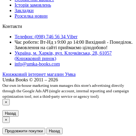
Історія замовлень
Закладки
Розсилка новин
Контакти
Телефон: (098) 746 56 34 Viber
Час роботи: Вт-Нд з 9:00 до 14:00 Вихідний - Понеділок.
Замовлення на сайті приймаємо цілодобово!
Україна, м. Харків, вул. Клочківська, 28, 61057
(Книжковий ринок)
info@umka-books.com
Книжковий інтернет магазин Умка
Umka Books © 2011 – 2026
Our own in-house marketing team manages this store's advertising directly
through the Google Ads API (single account, internal reporting and campaign
optimization tool; not a third-party service or agency tool).
×
Назад
×
Продовжити покупки
Назад