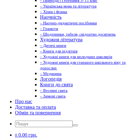
– Природа і Географія 5- 11 клас
– Українська мова та література
– Хімія і фізика
Наочність
– Наочно-дидактичні посібники
– Грамоти
– Щоденники, табеля, свідоцтво досягнень
Художня література
– Дитячі книги
– Книги для підлітків
– Художні книги для молодших школярів
– Художні книги для старшого шкільного віку та
дорослих
– Медицина
Логопедія
Книги до свята
– Весняні свята
– Зимові свята
Про нас
Доставка та оплата
Обмін та повернення
0.00 грн.
0