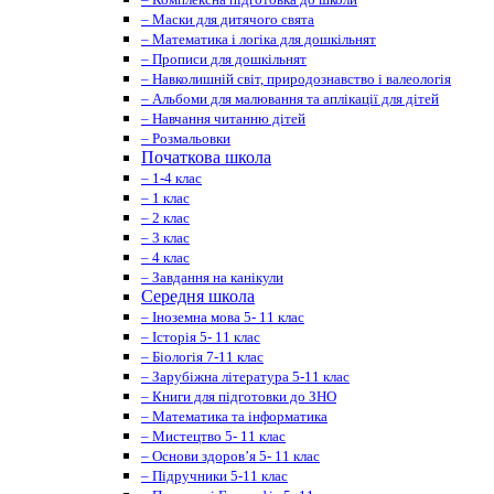
– Маски для дитячого свята
– Математика і логіка для дошкільнят
– Прописи для дошкільнят
– Навколишній світ, природознавство і валеологія
– Альбоми для малювання та аплікації для дітей
– Навчання читанню дітей
– Розмальовки
Початкова школа
– 1-4 клас
– 1 клас
– 2 клас
– 3 клас
– 4 клас
– Завдання на канікули
Середня школа
– Іноземна мова 5- 11 клас
– Історія 5- 11 клас
– Біологія 7-11 клас
– Зарубіжна література 5-11 клас
– Книги для підготовки до ЗНО
– Математика та інформатика
– Мистецтво 5- 11 клас
– Основи здоров’я 5- 11 клас
– Підручники 5-11 клас