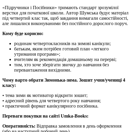
«Підручники і Посібники» тримають стандарт зрозумілої
верстки для початкової школи. Автор Шумська будує матеріал
під четвертий клас так, щоб завдання вимагали самостійності,
але лишалися виконуваними без постійного дорослого поруч.
Кому буде корисно:
родинам четвертокласників на зимові канікули;
батькам, яким потрібен готовий план «легкого
утримання програми»;
вчителям як рекомендація домашньому на перерві;
тим, хто хоче зберігати звичку до навчання без
перевантаження вихідними.
Чому варто обрати Зимонька-зима. Зошит учня/учениці 4
класу:
• тема зими як мотиватор відкрити зошит;
• адресний рівень для четвертого року навчання;
• практичний формат канікулярного посібника.
Переваги покупки на сайті Umka-Books:
Оперативність:
Відправка замовлення в день оформлення
(або на наступний робочий день).