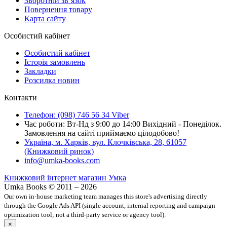
Зворотній зв’язок
Повернення товару
Карта сайту
Особистий кабінет
Особистий кабінет
Історія замовлень
Закладки
Розсилка новин
Контакти
Телефон: (098) 746 56 34 Viber
Час роботи: Вт-Нд з 9:00 до 14:00 Вихідний - Понеділок.
Замовлення на сайті приймаємо цілодобово!
Україна, м. Харків, вул. Клочківська, 28, 61057
(Книжковий ринок)
info@umka-books.com
Книжковий інтернет магазин Умка
Umka Books © 2011 – 2026
Our own in-house marketing team manages this store's advertising directly
through the Google Ads API (single account, internal reporting and campaign
optimization tool; not a third-party service or agency tool).
×