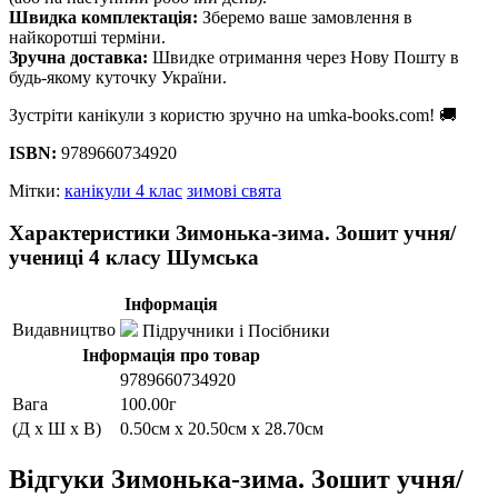
Швидка комплектація:
Зберемо ваше замовлення в
найкоротші терміни.
Зручна доставка:
Швидке отримання через Нову Пошту в
будь-якому куточку України.
Зустріти канікули з користю зручно на umka-books.com! 🚚
ISBN:
9789660734920
Мітки:
канікули 4 клас
зимові свята
Характеристики Зимонька-зима. Зошит учня/
учениці 4 класу Шумська
Інформація
Видавництво
Підручники і Посібники
Інформація про товар
9789660734920
Вага
100.00г
(Д x Ш x В)
0.50см x 20.50см x 28.70см
Відгуки Зимонька-зима. Зошит учня/