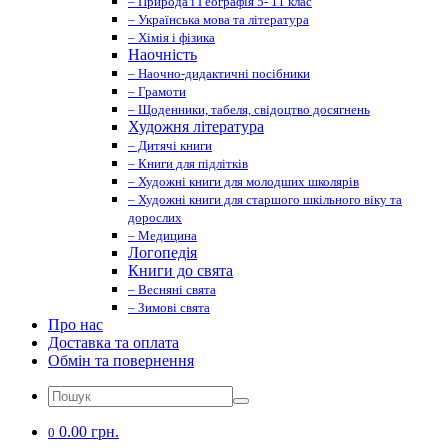
– Природа і Географія 5- 11 клас
– Українська мова та література
– Хімія і фізика
Наочність
– Наочно-дидактичні посібники
– Грамоти
– Щоденники, табеля, свідоцтво досягнень
Художня література
– Дитячі книги
– Книги для підлітків
– Художні книги для молодших школярів
– Художні книги для старшого шкільного віку та
дорослих
– Медицина
Логопедія
Книги до свята
– Весняні свята
– Зимові свята
Про нас
Доставка та оплата
Обмін та повернення
0.00 грн.
0