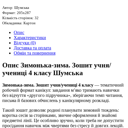
Автор: Шумська
Формат: 205х287
Кількість сторінок: 32
Обкладинка: Картон
Опис
Характеристики
Відгуки (0)
Доставка та оплата
Обмін та повернення
Опис Зимонька-зима. Зошит учня/
учениці 4 класу Шумська
Зимонька-зима. Зошит учня/учениці 4 класу
— тематичний
робочий формат канікул: завдання м’яко тримають навички
без відчуття «другого підручника», зберігаючи темп читання,
письма й базових обчислень у канікулярному розкладі.
Такий зошит дозволяє родині планувати зимовий тиждень:
коротка сесія за сторінками, звичне оформлення й знайомі
предметні лінії. Це особливо зручно, коли треба не допустити
просідання навичок між чвертями без стресу й довгих лекцій.