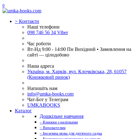
0
>
Контакти
Наші телефони
098 746 56 34 Viber
Час роботи
Вт-Нд 9:00 - 14:00 Пн Вихідний • Замовлення на
сайті — цілодобово
Наша адреса
Україна, м. Харків, вул. Клочківська, 28, 61057
(Книжковий ринок)
Напишіть нам
info@umka-books.com
Чат-Бот у Телеграм
UMKABOOKS
Каталог
Дошкільне навчання
– Книжки з наліпками
– Вихователям
– Іноземна мова для дитячого садка
– Комплексна підготовка до школи