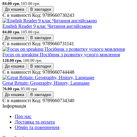
84.00 грн.
105.00 грн.
До кошика
В закладки
Є в наявності
Код:
9789660730243
English Reader 9 клас Читання англійською
84.00 грн.
105.00 грн.
До кошика
В закладки
Є в наявності
Код:
9789660731141
Focus on speaking Посібник з розвитку усного мовлення
128.00 грн.
160.00 грн.
До кошика
В закладки
Є в наявності
Код:
9789660744448
Great Britain: Geography, History, Language
76.00 грн.
95.00 грн.
До кошика
В закладки
Є в наявності
Код:
9789660734340
Інформація
Про нас
Доставка та оплата
Обмін та повернення