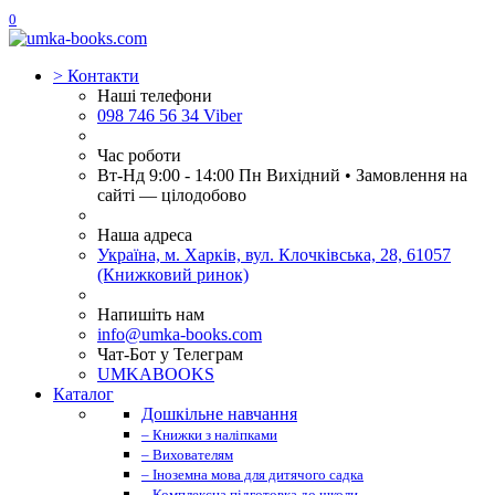
0
>
Контакти
Наші телефони
098 746 56 34 Viber
Час роботи
Вт-Нд 9:00 - 14:00 Пн Вихідний • Замовлення на
сайті — цілодобово
Наша адреса
Україна, м. Харків, вул. Клочківська, 28, 61057
(Книжковий ринок)
Напишіть нам
info@umka-books.com
Чат-Бот у Телеграм
UMKABOOKS
Каталог
Дошкільне навчання
– Книжки з наліпками
– Вихователям
– Іноземна мова для дитячого садка
– Комплексна підготовка до школи