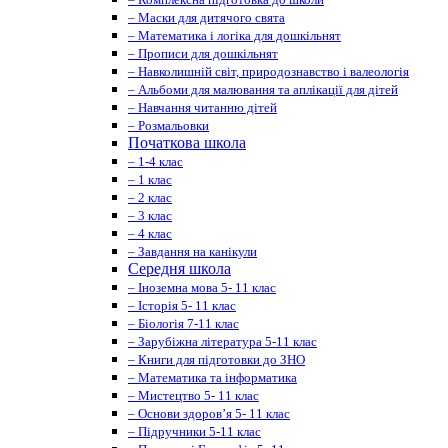
– Маски для дитячого свята
– Математика і логіка для дошкільнят
– Прописи для дошкільнят
– Навколишній світ, природознавство і валеологія
– Альбоми для малювання та аплікації для дітей
– Навчання читанню дітей
– Розмальовки
Початкова школа
– 1-4 клас
– 1 клас
– 2 клас
– 3 клас
– 4 клас
– Завдання на канікули
Середня школа
– Іноземна мова 5- 11 клас
– Історія 5- 11 клас
– Біологія 7-11 клас
– Зарубіжна література 5-11 клас
– Книги для підготовки до ЗНО
– Математика та інформатика
– Мистецтво 5- 11 клас
– Основи здоров’я 5- 11 клас
– Підручники 5-11 клас