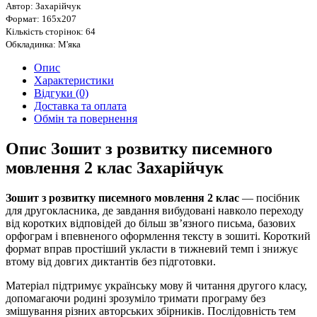
Автор: Захарійчук
Формат: 165х207
Кількість сторінок: 64
Обкладинка: М'яка
Опис
Характеристики
Відгуки (0)
Доставка та оплата
Обмін та повернення
Опис Зошит з розвитку писемного
мовлення 2 клас Захарійчук
Зошит з розвитку писемного мовлення 2 клас
— посібник
для другокласника, де завдання вибудовані навколо переходу
від коротких відповідей до більш зв’язного письма, базових
орфограм і впевненого оформлення тексту в зошиті. Короткий
формат вправ простіший укласти в тижневий темп і знижує
втому від довгих диктантів без підготовки.
Матеріал підтримує українську мову й читання другого класу,
допомагаючи родині зрозуміло тримати програму без
змішування різних авторських збірників. Послідовність тем