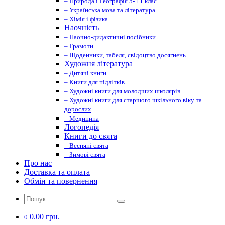
– Природа і Географія 5- 11 клас
– Українська мова та література
– Хімія і фізика
Наочність
– Наочно-дидактичні посібники
– Грамоти
– Щоденники, табеля, свідоцтво досягнень
Художня література
– Дитячі книги
– Книги для підлітків
– Художні книги для молодших школярів
– Художні книги для старшого шкільного віку та
дорослих
– Медицина
Логопедія
Книги до свята
– Весняні свята
– Зимові свята
Про нас
Доставка та оплата
Обмін та повернення
0.00 грн.
0