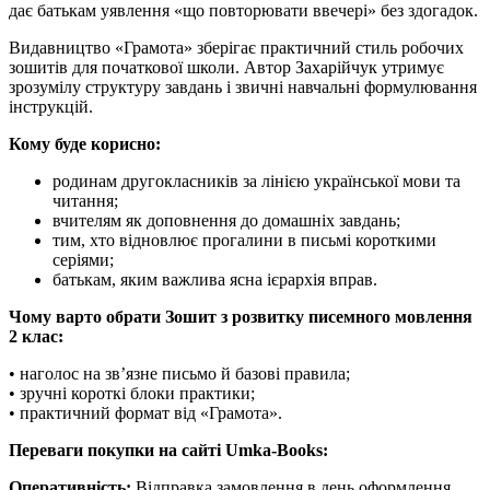
дає батькам уявлення «що повторювати ввечері» без здогадок.
Видавництво «Грамота» зберігає практичний стиль робочих
зошитів для початкової школи. Автор Захарійчук утримує
зрозумілу структуру завдань і звичні навчальні формулювання
інструкцій.
Кому буде корисно:
родинам другокласників за лінією української мови та
читання;
вчителям як доповнення до домашніх завдань;
тим, хто відновлює прогалини в письмі короткими
серіями;
батькам, яким важлива ясна ієрархія вправ.
Чому варто обрати Зошит з розвитку писемного мовлення
2 клас:
• наголос на зв’язне письмо й базові правила;
• зручні короткі блоки практики;
• практичний формат від «Грамота».
Переваги покупки на сайті Umka-Books:
Оперативність:
Відправка замовлення в день оформлення