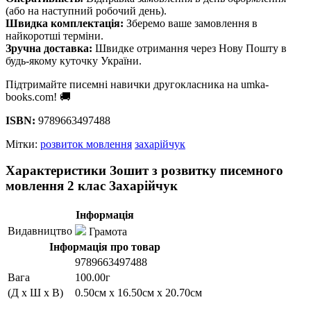
(або на наступний робочий день).
Швидка комплектація:
Зберемо ваше замовлення в
найкоротші терміни.
Зручна доставка:
Швидке отримання через Нову Пошту в
будь-якому куточку України.
Підтримайте писемні навички другокласника на umka-
books.com! 🚚
ISBN:
9789663497488
Мітки:
розвиток мовлення
захарійчук
Характеристики Зошит з розвитку писемного
мовлення 2 клас Захарійчук
Інформація
Видавництво
Грамота
Інформація про товар
9789663497488
Вага
100.00г
(Д x Ш x В)
0.50см x 16.50см x 20.70см