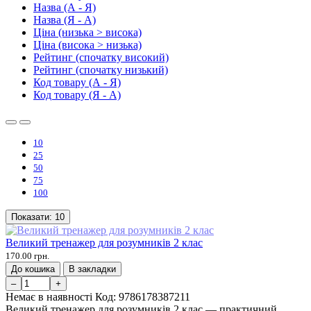
Назва (А - Я)
Назва (Я - А)
Ціна (низька > висока)
Ціна (висока > низька)
Рейтинг (спочатку високий)
Рейтинг (спочатку низький)
Код товару (А - Я)
Код товару (Я - А)
10
25
50
75
100
Показати:
10
Великий тренажер для розумників 2 клас
170.00 грн.
До кошика
В закладки
–
+
Немає в наявності
Код:
9786178387211
Великий тренажер для розумників 2 клас — практичний