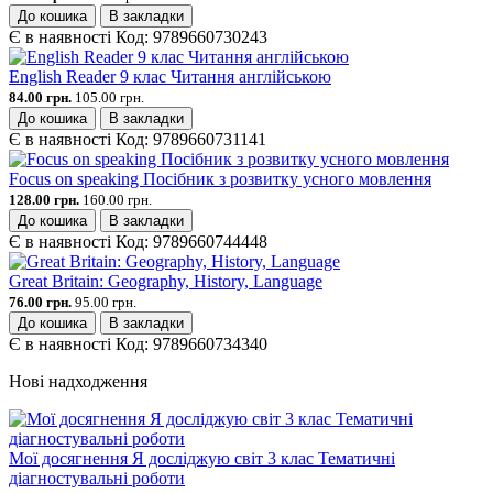
До кошика
В закладки
Є в наявності
Код:
9789660730243
English Reader 9 клас Читання англійською
84.00 грн.
105.00 грн.
До кошика
В закладки
Є в наявності
Код:
9789660731141
Focus on speaking Посібник з розвитку усного мовлення
128.00 грн.
160.00 грн.
До кошика
В закладки
Є в наявності
Код:
9789660744448
Great Britain: Geography, History, Language
76.00 грн.
95.00 грн.
До кошика
В закладки
Є в наявності
Код:
9789660734340
Нові надходження
Мої досягнення Я досліджую світ 3 клас Тематичні
діагностувальні роботи