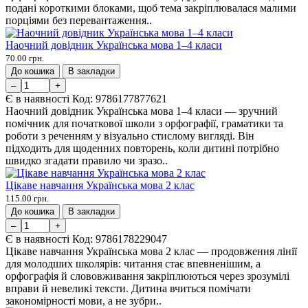
подані короткими блоками, щоб тема закріплювалася малими
порціями без перевантаження..
Наочний довідник Українська мова 1–4 класи
70.00 грн.
До кошика
В закладки
–
+
Є в наявності
Код:
9786177877621
Наочний довідник Українська мова 1–4 класи — зручний
помічник для початкової школи з орфографії, граматики та
роботи з реченням у візуально стислому вигляді. Він
підходить для щоденних повторень, коли дитині потрібно
швидко згадати правило чи зразо..
Цікаве навчання Українська мова 2 клас
115.00 грн.
До кошика
В закладки
–
+
Є в наявності
Код:
9786178229047
Цікаве навчання Українська мова 2 клас — продовження лінії
для молодших школярів: читання стає впевненішим, а
орфографія й слововживання закріплюються через зрозумілі
вправи й невеликі тексти. Дитина вчиться помічати
закономірності мови, а не зубри..