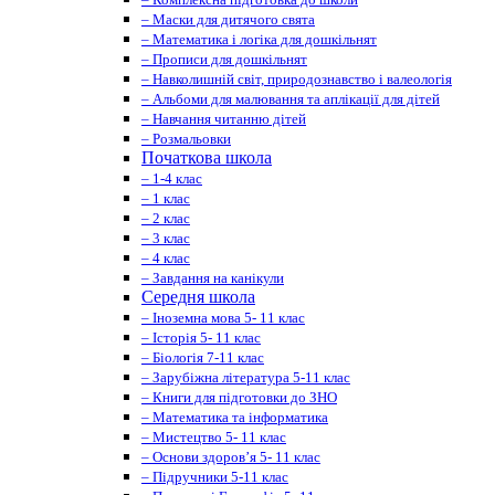
– Маски для дитячого свята
– Математика і логіка для дошкільнят
– Прописи для дошкільнят
– Навколишній світ, природознавство і валеологія
– Альбоми для малювання та аплікації для дітей
– Навчання читанню дітей
– Розмальовки
Початкова школа
– 1-4 клас
– 1 клас
– 2 клас
– 3 клас
– 4 клас
– Завдання на канікули
Середня школа
– Іноземна мова 5- 11 клас
– Історія 5- 11 клас
– Біологія 7-11 клас
– Зарубіжна література 5-11 клас
– Книги для підготовки до ЗНО
– Математика та інформатика
– Мистецтво 5- 11 клас
– Основи здоров’я 5- 11 клас
– Підручники 5-11 клас