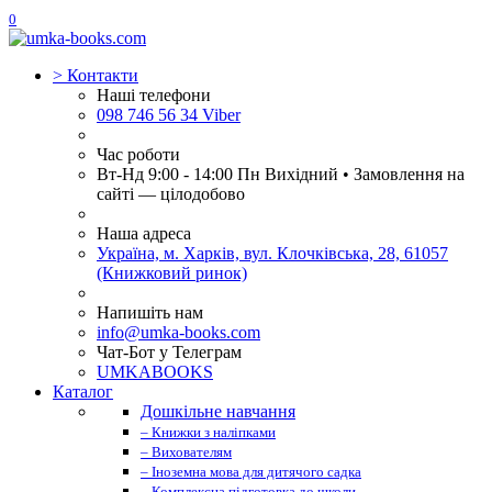
0
>
Контакти
Наші телефони
098 746 56 34 Viber
Час роботи
Вт-Нд 9:00 - 14:00 Пн Вихідний • Замовлення на
сайті — цілодобово
Наша адреса
Україна, м. Харків, вул. Клочківська, 28, 61057
(Книжковий ринок)
Напишіть нам
info@umka-books.com
Чат-Бот у Телеграм
UMKABOOKS
Каталог
Дошкільне навчання
– Книжки з наліпками
– Вихователям
– Іноземна мова для дитячого садка
– Комплексна підготовка до школи