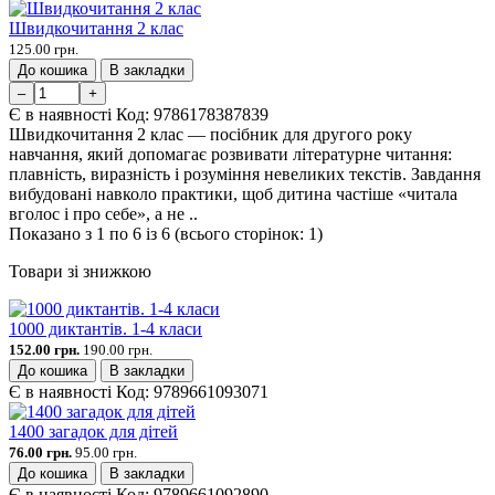
Швидкочитання 2 клас
125.00 грн.
До кошика
В закладки
–
+
Є в наявності
Код:
9786178387839
Швидкочитання 2 клас — посібник для другого року
навчання, який допомагає розвивати літературне читання:
плавність, виразність і розуміння невеликих текстів. Завдання
вибудовані навколо практики, щоб дитина частіше «читала
вголос і про себе», а не ..
Показано з 1 по 6 із 6 (всього сторінок: 1)
Товари зі знижкою
1000 диктантів. 1-4 класи
152.00 грн.
190.00 грн.
До кошика
В закладки
Є в наявності
Код:
9789661093071
1400 загадок для дітей
76.00 грн.
95.00 грн.
До кошика
В закладки
Є в наявності
Код:
9789661092890