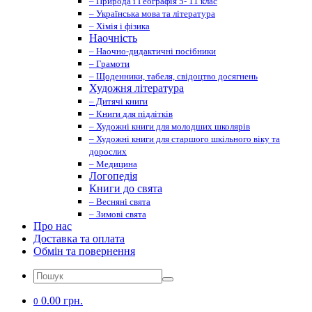
– Природа і Географія 5- 11 клас
– Українська мова та література
– Хімія і фізика
Наочність
– Наочно-дидактичні посібники
– Грамоти
– Щоденники, табеля, свідоцтво досягнень
Художня література
– Дитячі книги
– Книги для підлітків
– Художні книги для молодших школярів
– Художні книги для старшого шкільного віку та
дорослих
– Медицина
Логопедія
Книги до свята
– Весняні свята
– Зимові свята
Про нас
Доставка та оплата
Обмін та повернення
0.00 грн.
0