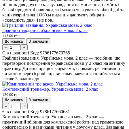
збірник для другого класу: завдання на мислення, пам’ять і
базові предметні навички, які можна чергувати у вільні дні та
канікулярні тижні.Об’єм видання дає змогу обирати
«складність дня» і не пов..
Грайливі завдання. Українська мова. 2 клас
115.00 грн.
До кошика
В закладки
–
+
Є в наявності
Код:
9786177670765
Грайливі завдання. Українська мова. 2 клас — посібник, що
перетворює повторення української мови у 2 класі на активну
практику. Дитина працює з буквами, словами, реченнями й
читанням через ігрові вправи, тому навчання сприймається
легше.Завдання до..
Комплексний тренажер. Українська мова. 2 клас
120.00 грн.
До кошика
В закладки
–
+
Є в наявності
Код:
9786177660681
Комплексний тренажер. Українська мова. 2 клас —
практичний збірник для комплексної роботи над граматикою,
орфографією й навичками читання у другому класі. Завдання