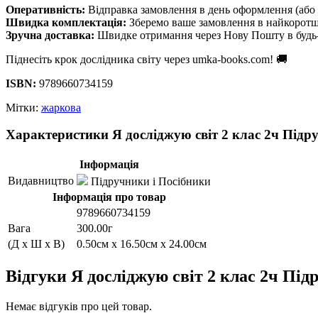
Оперативність:
Відправка замовлення в день оформлення (або 
Швидка комплектація:
Зберемо ваше замовлення в найкоротш
Зручна доставка:
Швидке отримання через Нову Пошту в будь-
Піднесіть крок дослідника світу через umka-books.com! 🚚
ISBN:
9789660734159
Мітки:
жаркова
Характеристики Я досліджую світ 2 клас 2ч Під
Інформація
Видавництво
Підручники і Посібники
Інформація про товар
9789660734159
Вага
300.00г
(Д x Ш x В)
0.50см x 16.50см x 24.00см
Відгуки Я досліджую світ 2 клас 2ч Пі
Немає відгуків про цей товар.