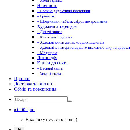
– Хімія і фізика
Наочність
– Наочно-дидактичні посібники
– Грамоти
– Щоденники, табеля, свідоцтво досягнень
Художня література
– Дитячі книги
– Книги для підлітків
– Художні книги для молодших школярів
– Художні книги для старшого шкільного віку та доросл
– Медицина
Логопедія
Книги до свята
– Весняні свята
– Зимові свята
Про нас
Доставка та оплата
Обмін та повернення
0.00 грн.
0
В кошику немає товарів :(
UA