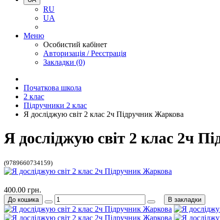
RU
UA
Меню
Особистий кабінет
Авторизація / Реєстрація
Закладки (0)
Початкова школа
2 клас
Підручники 2 клас
Я досліджую світ 2 клас 2ч Підручник Жаркова
Я досліджую світ 2 клас 2ч П
(9789660734159)
400.00 грн.
До кошика
В закладки