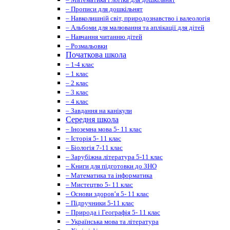
– Прописи для дошкільнят
– Навколишній світ, природознавство і валеологія
– Альбоми для малювання та аплікації для дітей
– Навчання читанню дітей
– Розмальовки
Початкова школа
– 1-4 клас
– 1 клас
– 2 клас
– 3 клас
– 4 клас
– Завдання на канікули
Середня школа
– Іноземна мова 5- 11 клас
– Історія 5- 11 клас
– Біологія 7-11 клас
– Зарубіжна література 5-11 клас
– Книги для підготовки до ЗНО
– Математика та інформатика
– Мистецтво 5- 11 клас
– Основи здоров’я 5- 11 клас
– Підручники 5-11 клас
– Природа і Географія 5- 11 клас
– Українська мова та література