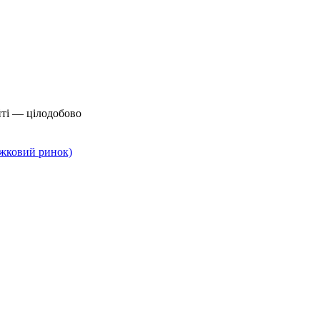
йті — цілодобово
нижковий ринок)