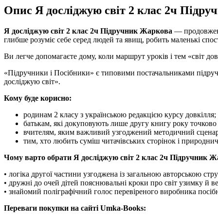
Опис Я досліджую світ 2 клас 2ч Підр
Я досліджую світ 2 клас 2ч Підручник Жаркова
— продовженн
глибше розуміє себе серед людей та явищ, робить маленькі спо
Ви легче допомагаєте дому, коли маршрут уроків і тем «світ до
«Підручники і Посібники» є типовими постачальниками підруч
досліджую світ».
Кому буде корисно:
родинам 2 класу з українською редакцією курсу довкілля;
батькам, які докуповують лише другу книгу року точково
вчителям, яким важливий узгоджений методичний сценар
тим, хто любить суміш читачівських сторінок і природнич
Чому варто обрати Я досліджую світ 2 клас 2ч Підручник Ж
• логіка другої частини узгоджена із загальною авторською стр
• дружні до очей дітей пояснювальні кроки про світ узимку й в
• знайомий поліграфічний голос перевіреного виробника посіб
Переваги покупки на сайті Umka-Books: