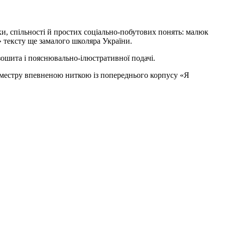
, спільності й простих соціально-побутових понять: малюк
» тексту ще замалого школяра України.
 зошита і пояснювально-ілюстративної подачі.
еместру впевненою ниткою із попереднього корпусу «Я