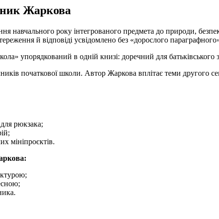
учник Жаркова
я навчального року інтегрованого предмета до природи, безпеки
стереження й відповіді усвідомлено без «дорослого параграфного
вкола» упорядкований в одній книзі: доречний для батьківського
ників початкової школи. Автор Жаркова вплітає теми другого с
 для рюкзака;
ій;
их мініпроєктів.
аркова:
уктурою;
есною;
ника.