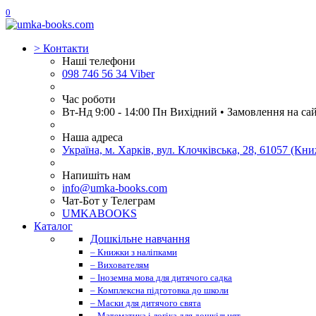
0
>
Контакти
Наші телефони
098 746 56 34 Viber
Час роботи
Вт-Нд 9:00 - 14:00 Пн Вихідний • Замовлення на са
Наша адреса
Україна, м. Харків, вул. Клочківська, 28, 61057 (К
Напишіть нам
info@umka-books.com
Чат-Бот у Телеграм
UMKABOOKS
Каталог
Дошкільне навчання
– Книжки з наліпками
– Вихователям
– Іноземна мова для дитячого садка
– Комплексна підготовка до школи
– Маски для дитячого свята
– Математика і логіка для дошкільнят