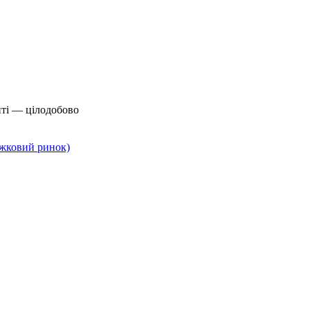
йті — цілодобово
нижковий ринок)