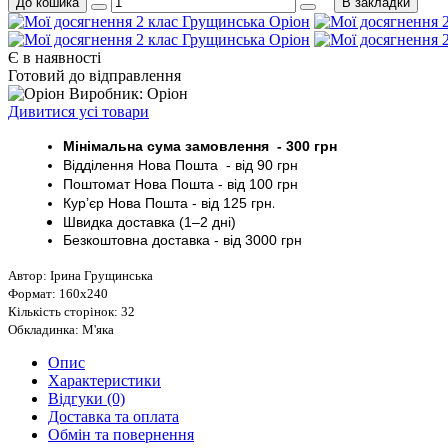
До кошика
В закладки
Є в наявності
Готовий до відправлення
Виробник: Оріон
Дивитися усі товари
Мінімальна сума замовлення - 30
0 грн
Відділення Нова Пошта - від 9
0 грн
Поштомат
Нова Пошта
- від 100
грн
Кур’єр
Нова Пошта - від
125 грн
.
Швидка доставка (1–2 дні)
Безкоштовна доставка
- від 3000
грн
Автор: Ірина Грущинська
Формат: 160х240
Кількість сторінок: 32
Обкладинка: М'яка
Опис
Характеристики
Відгуки (0)
Доставка та оплата
Обмін та повернення