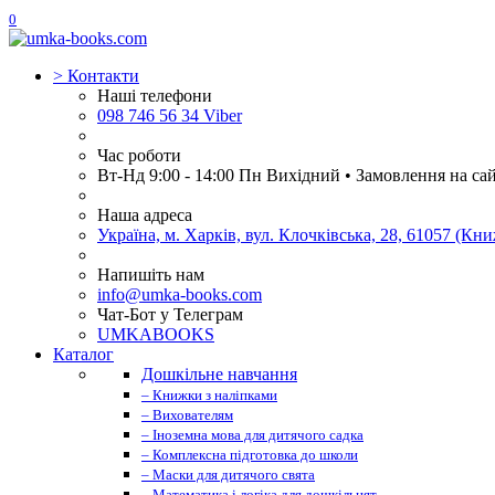
0
>
Контакти
Наші телефони
098 746 56 34 Viber
Час роботи
Вт-Нд 9:00 - 14:00 Пн Вихідний • Замовлення на са
Наша адреса
Україна, м. Харків, вул. Клочківська, 28, 61057 (К
Напишіть нам
info@umka-books.com
Чат-Бот у Телеграм
UMKABOOKS
Каталог
Дошкільне навчання
– Книжки з наліпками
– Вихователям
– Іноземна мова для дитячого садка
– Комплексна підготовка до школи
– Маски для дитячого свята
– Математика і логіка для дошкільнят