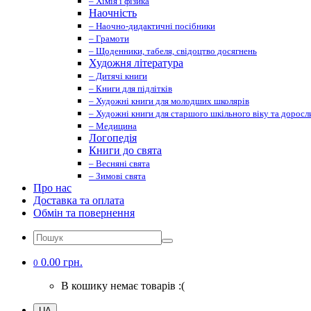
– Хімія і фізика
Наочність
– Наочно-дидактичні посібники
– Грамоти
– Щоденники, табеля, свідоцтво досягнень
Художня література
– Дитячі книги
– Книги для підлітків
– Художні книги для молодших школярів
– Художні книги для старшого шкільного віку та доросл
– Медицина
Логопедія
Книги до свята
– Весняні свята
– Зимові свята
Про нас
Доставка та оплата
Обмін та повернення
0.00 грн.
0
В кошику немає товарів :(
UA