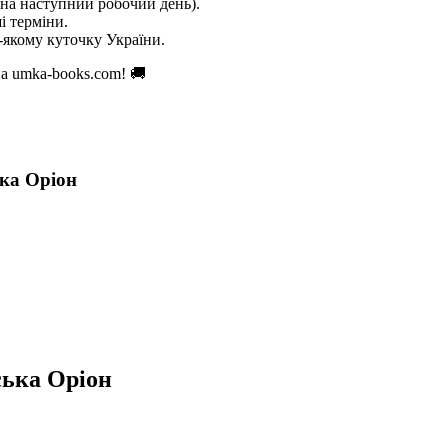
на наступний робочий день).
і терміни.
якому куточку України.
а umka-books.com! 🚚
ка Оріон
ська Оріон