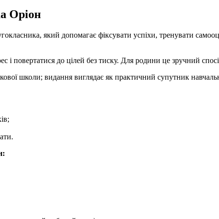
а Оріон
гокласника, який допомагає фіксувати успіхи, тренувати самооці
ес і повертатися до цілей без тиску. Для родини це зручний спос
ткової школи; видання виглядає як практичний супутник навчаль
ів;
ати.
н: