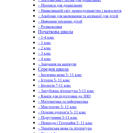
– Прописи для дошкільнят
– Навколишній світ, природознавство і валеологія
– Альбоми для малювання та аплікації для дітей
– Навчання читанню дітей
– Розмальовки
Початкова школа
– 1-4 клас
– 1 клас
– 2 клас
– 3 клас
– 4 клас
– Завдання на канікули
Середня школа
– Іноземна мова 5- 11 клас
– Історія 5- 11 клас
– Біологія 7-11 клас
– Зарубіжна література 5-11 клас
– Книги для підготовки до ЗНО
– Математика та інформатика
– Мистецтво 5- 11 клас
– Основи здоров’я 5- 11 клас
– Підручники 5-11 клас
– Природа і Географія 5- 11 клас
– Українська мова та література