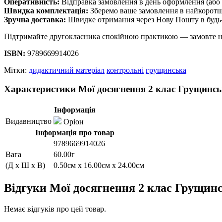
Оперативність:
Відправка замовлення в день оформлення (або 
Швидка комплектація:
Зберемо ваше замовлення в найкоротш
Зручна доставка:
Швидке отримання через Нову Пошту в будь-
Підтримайте другокласника спокійною практикою — замовте н
ISBN:
9789669914026
Мітки:
дидактичний матеріал
контрольні
грущинська
Характеристики Мої досягнення 2 клас Грущинсь
Інформація
Видавництво
Оріон
Інформація про товар
9789669914026
Вага
60.00г
(Д x Ш x В)
0.50см x 16.00см x 24.00см
Відгуки Мої досягнення 2 клас Грущин
Немає відгуків про цей товар.