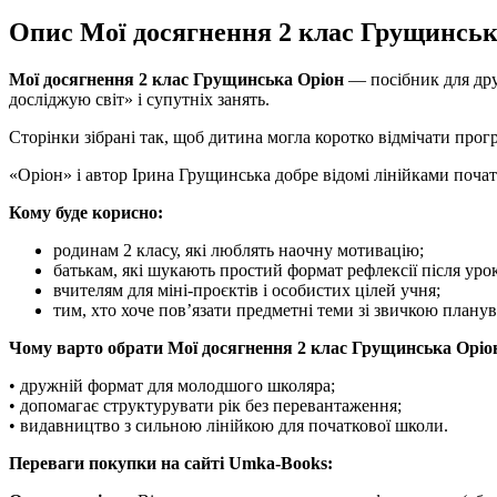
Опис Мої досягнення 2 клас Грущинськ
Мої досягнення 2 клас Грущинська Оріон
— посібник для дру
досліджую світ» і супутніх занять.
Сторінки зібрані так, щоб дитина могла коротко відмічати прогр
«Оріон» і автор Ірина Грущинська добре відомі лінійками поча
Кому буде корисно:
родинам 2 класу, які люблять наочну мотивацію;
батькам, які шукають простий формат рефлексії після урок
вчителям для міні-проєктів і особистих цілей учня;
тим, хто хоче пов’язати предметні теми зі звичкою планув
Чому варто обрати Мої досягнення 2 клас Грущинська Оріо
• дружній формат для молодшого школяра;
• допомагає структурувати рік без перевантаження;
• видавництво з сильною лінійкою для початкової школи.
Переваги покупки на сайті Umka-Books: