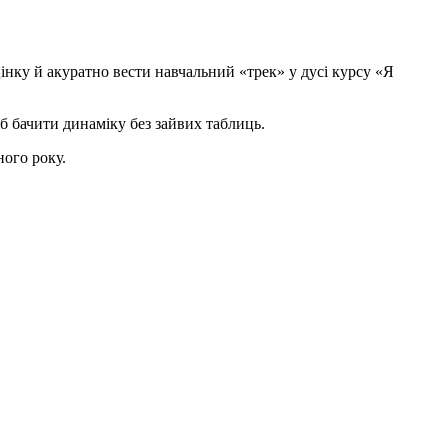
нку й акуратно вести навчальний «трек» у дусі курсу «Я
іб бачити динаміку без зайвих таблиць.
ного року.