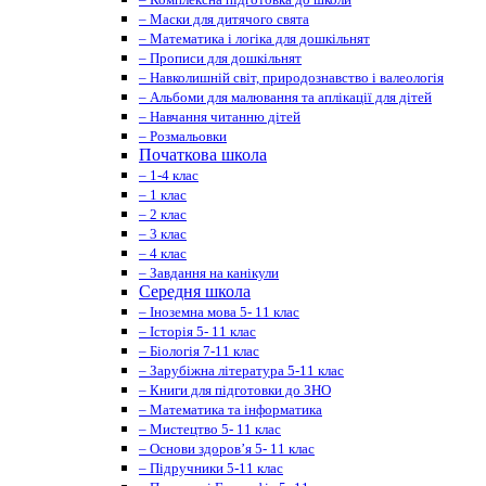
– Маски для дитячого свята
– Математика і логіка для дошкільнят
– Прописи для дошкільнят
– Навколишній світ, природознавство і валеологія
– Альбоми для малювання та аплікації для дітей
– Навчання читанню дітей
– Розмальовки
Початкова школа
– 1-4 клас
– 1 клас
– 2 клас
– 3 клас
– 4 клас
– Завдання на канікули
Середня школа
– Іноземна мова 5- 11 клас
– Історія 5- 11 клас
– Біологія 7-11 клас
– Зарубіжна література 5-11 клас
– Книги для підготовки до ЗНО
– Математика та інформатика
– Мистецтво 5- 11 клас
– Основи здоров’я 5- 11 клас
– Підручники 5-11 клас