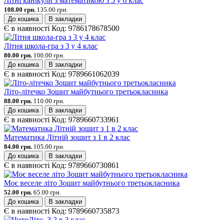
Літні канікули з математикою з 5 у 6 клас
108.00 грн.
135.00 грн.
До кошика
В закладки
Є в наявності
Код:
9786178678500
Літня школа-гра з 3 у 4 клас
80.00 грн.
100.00 грн.
До кошика
В закладки
Є в наявності
Код:
9789661062039
Літо-літечко Зошит майбутнього третьокласника
88.00 грн.
110.00 грн.
До кошика
В закладки
Є в наявності
Код:
9789660733961
Математика Літній зошит з 1 в 2 клас
84.00 грн.
105.00 грн.
До кошика
В закладки
Є в наявності
Код:
9789660730861
Моє веселе літо Зошит майбутнього третьокласника
52.00 грн.
65.00 грн.
До кошика
В закладки
Є в наявності
Код:
9789660735873