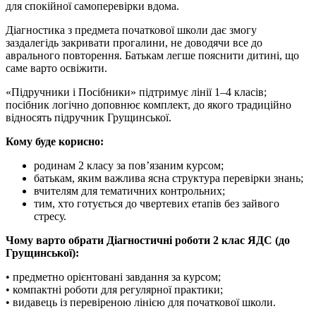
для спокійної самоперевірки вдома.
Діагностика з предмета початкової школи дає змогу
заздалегідь закривати прогалини, не доводячи все до
аврального повторення. Батькам легше пояснити дитині, що
саме варто освіжити.
«Підручники і Посібники» підтримує лінії 1–4 класів;
посібник логічно доповнює комплект, до якого традиційно
відносять підручник Грущинської.
Кому буде корисно:
родинам 2 класу за пов’язаним курсом;
батькам, яким важлива ясна структура перевірки знань;
вчителям для тематичних контрольних;
тим, хто готується до чвертевих етапів без зайвого
стресу.
Чому варто обрати Діагностичні роботи 2 клас ЯДС (до
Грущинської):
• предметно орієнтовані завдання за курсом;
• компактні роботи для регулярної практики;
• видавець із перевіреною лінією для початкової школи.