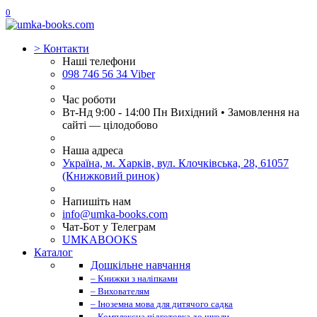
0
>
Контакти
Наші телефони
098 746 56 34 Viber
Час роботи
Вт-Нд 9:00 - 14:00 Пн Вихідний • Замовлення на
сайті — цілодобово
Наша адреса
Україна, м. Харків, вул. Клочківська, 28, 61057
(Книжковий ринок)
Напишіть нам
info@umka-books.com
Чат-Бот у Телеграм
UMKABOOKS
Каталог
Дошкільне навчання
– Книжки з наліпками
– Вихователям
– Іноземна мова для дитячого садка
– Комплексна підготовка до школи