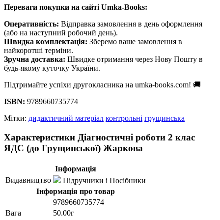
Переваги покупки на сайті Umka-Books:
Оперативність:
Відправка замовлення в день оформлення
(або на наступний робочий день).
Швидка комплектація:
Зберемо ваше замовлення в
найкоротші терміни.
Зручна доставка:
Швидке отримання через Нову Пошту в
будь-якому куточку України.
Підтримайте успіхи другокласника на umka-books.com! 🚚
ISBN:
9789660735774
Мітки:
дидактичний матеріал
контрольні
грущинська
Характеристики Діагностичні роботи 2 клас
ЯДС (до Грущинської) Жаркова
Інформація
Видавництво
Підручники і Посібники
Інформація про товар
9789660735774
Вага
50.00г