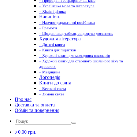
– Природа і Географія 5- 11 клас
– Українська мова та література
– Хімія і фізика
Наочність
– Наочно-дидактичні посібники
– Грамоти
– Щоденники, табеля, свідоцтво досягнень
Художня література
– Дитячі книги
– Книги для підлітків
– Художні книги для молодших школярів
– Художні книги для старшого шкільного віку та
дорослих
– Медицина
Логопедія
Книги до свята
– Весняні свята
– Зимові свята
Про нас
Доставка та оплата
Обмін та повернення
0.00 грн.
0