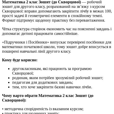
Математика 2 клас Зошит (до Скворцової)
— робочий
зошит для другого класу, розрахований на зв’язку з курсом
Скворцової: вправи допомагають закріпити лічбу в межах 100,
прості задачі й геометричні елементи в спокійному темпі.
Формат підтримує щоденну практику без перевантаження.
Чітка структура сторінок економить час на поясненні завдань і
допомагає дитині працювати самостійніше.
«Підручники і Посібники» випускає перевірені посібники для
математики початкової школи, тому зошит добре вписується в
поширені навчальні лінії другого класу.
Кому буде корисно:
другокласникам, які працюють за програмою
Скворцової;
родинам, яким потрібен зрозумілий робочий зошит;
педагогам для додаткових завдань;
тим, хто хоче закріпити базові навички лічби.
Чому варто обрати Математика 2 клас Зошит (до
Скворцової):
• методична спорідненість із вказаним курсом;
• практика для щоденних занять;