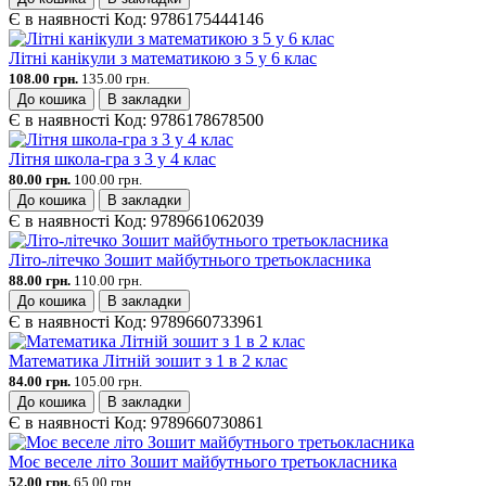
Є в наявності
Код:
9786175444146
Літні канікули з математикою з 5 у 6 клас
108.00 грн.
135.00 грн.
До кошика
В закладки
Є в наявності
Код:
9786178678500
Літня школа-гра з 3 у 4 клас
80.00 грн.
100.00 грн.
До кошика
В закладки
Є в наявності
Код:
9789661062039
Літо-літечко Зошит майбутнього третьокласника
88.00 грн.
110.00 грн.
До кошика
В закладки
Є в наявності
Код:
9789660733961
Математика Літній зошит з 1 в 2 клас
84.00 грн.
105.00 грн.
До кошика
В закладки
Є в наявності
Код:
9789660730861
Моє веселе літо Зошит майбутнього третьокласника
52.00 грн.
65.00 грн.