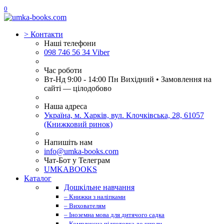
0
>
Контакти
Наші телефони
098 746 56 34 Viber
Час роботи
Вт-Нд 9:00 - 14:00 Пн Вихідний • Замовлення на
сайті — цілодобово
Наша адреса
Україна, м. Харків, вул. Клочківська, 28, 61057
(Книжковий ринок)
Напишіть нам
info@umka-books.com
Чат-Бот у Телеграм
UMKABOOKS
Каталог
Дошкільне навчання
– Книжки з наліпками
– Вихователям
– Іноземна мова для дитячого садка
– Комплексна підготовка до школи