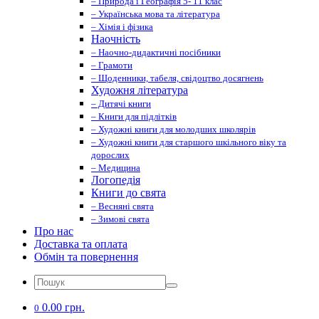
– Природа і Географія 5- 11 клас
– Українська мова та література
– Хімія і фізика
Наочність
– Наочно-дидактичні посібники
– Грамоти
– Щоденники, табеля, свідоцтво досягнень
Художня література
– Дитячі книги
– Книги для підлітків
– Художні книги для молодших школярів
– Художні книги для старшого шкільного віку та
дорослих
– Медицина
Логопедія
Книги до свята
– Весняні свята
– Зимові свята
Про нас
Доставка та оплата
Обмін та повернення
0.00 грн.
0