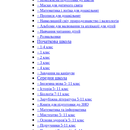
– Маски для дитячого свята
– Математика і логіка для дошкільнят
– Прописи для дошкільнят
– Навколишній світ, природознавство і валеологія
– Альбоми для малювання та аплікації для дітей
– Навчання читанню дітей
– Розмальовки
Початкова школа
– 1-4 клас
– 1 клас
– 2 клас
– 3 клас
– 4 клас
– Завдання на канікули
Середня школа
– Іноземна мова 5- 11 клас
– Історія 5- 11 клас
– Біологія 7-11 клас
– Зарубіжна література 5-11 клас
– Книги для підготовки до ЗНО
– Математика та інформатика
– Мистецтво 5- 11 клас
– Основи здоров’я 5- 11 клас
– Підручники 5-11 клас