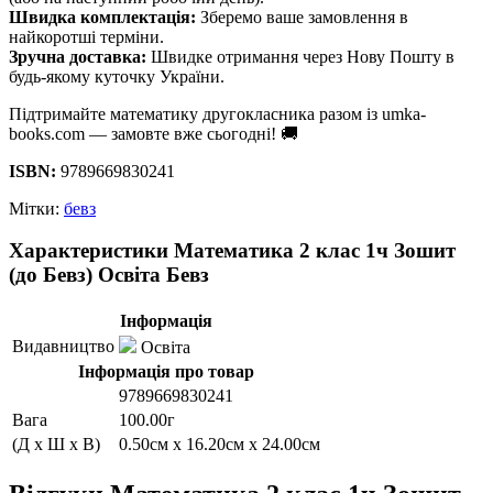
Швидка комплектація:
Зберемо ваше замовлення в
найкоротші терміни.
Зручна доставка:
Швидке отримання через Нову Пошту в
будь-якому куточку України.
Підтримайте математику другокласника разом із umka-
books.com — замовте вже сьогодні! 🚚
ISBN:
9789669830241
Мітки:
бевз
Характеристики Математика 2 клас 1ч Зошит
(до Бевз) Освіта Бевз
Інформація
Видавництво
Освіта
Інформація про товар
9789669830241
Вага
100.00г
(Д x Ш x В)
0.50см x 16.20см x 24.00см