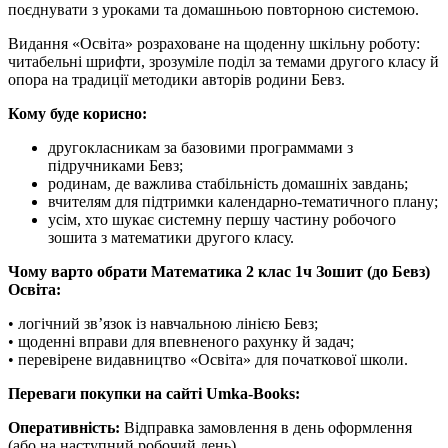
поєднувати з уроками та домашньою повторною системою.
Видання «Освіта» розраховане на щоденну шкільну роботу:
читабельні шрифти, зрозуміле поділ за темами другого класу й
опора на традиції методики авторів родини Бевз.
Кому буде корисно:
другокласникам за базовими программами з
підручниками Бевз;
родинам, де важлива стабільність домашніх завдань;
вчителям для підтримки календарно-тематичного плану;
усім, хто шукає системну першу частину робочого
зошита з математики другого класу.
Чому варто обрати Математика 2 клас 1ч Зошит (до Бевз)
Освіта:
• логічний зв’язок із навчальною лінією Бевз;
• щоденні вправи для впевненого рахунку й задач;
• перевірене видавництво «Освіта» для початкової школи.
Переваги покупки на сайті Umka-Books:
Оперативність:
Відправка замовлення в день оформлення
(або на наступний робочий день).