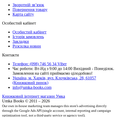
Зворотній зв’язок
Повернення товару
Карта сайту
Особистий кабінет
Особистий кабінет
Історія замовлень
Закладки
Розсилка новин
Контакти
Телефон: (098) 746 56 34 Viber
Час роботи: Вт-Нд з 9:00 до 14:00 Вихідний - Понеділок.
Замовлення на сайті приймаємо цілодобово!
Україна, м. Харків, вул. Клочківська, 28, 61057
(Книжковий ринок)
info@umka-books.com
Книжковий інтернет магазин Умка
Umka Books © 2011 – 2026
Our own in-house marketing team manages this store's advertising directly
through the Google Ads API (single account, internal reporting and campaign
optimization tool; not a third-party service or agency tool).