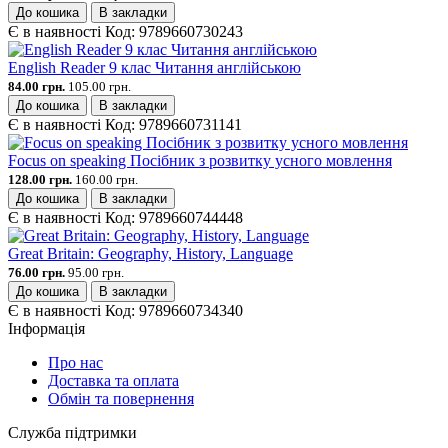
До кошика
В закладки
Є в наявності
Код:
9789660730243
English Reader 9 клас Читання англійською
84.00 грн.
105.00 грн.
До кошика
В закладки
Є в наявності
Код:
9789660731141
Focus on speaking Посібник з розвитку усного мовлення
128.00 грн.
160.00 грн.
До кошика
В закладки
Є в наявності
Код:
9789660744448
Great Britain: Geography, History, Language
76.00 грн.
95.00 грн.
До кошика
В закладки
Є в наявності
Код:
9789660734340
Інформація
Про нас
Доставка та оплата
Обмін та повернення
Служба підтримки