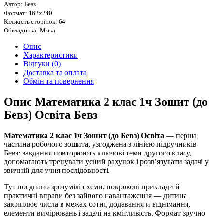
Автор: Бевз
Формат: 162х240
Кількість сторінок: 64
Обкладинка: М'яка
Опис
Характеристики
Відгуки (0)
Доставка та оплата
Обмін та повернення
Опис Математика 2 клас 1ч Зошит (до
Бевз) Освіта Бевз
Математика 2 клас 1ч Зошит (до Бевз) Освіта
— перша
частина робочого зошита, узгоджена з лінією підручників
Бевз: завдання повторюють ключові теми другого класу,
допомагають тренувати усний рахунок і розв’язувати задачі у
звичній для учня послідовності.
Тут поєднано зрозумілі схеми, покрокові приклади й
практичні вправи без зайвого навантаження — дитина
закріплює числа в межах сотні, додавання й віднімання,
елементи вимірювань і задачі на кмітливість. Формат зручно