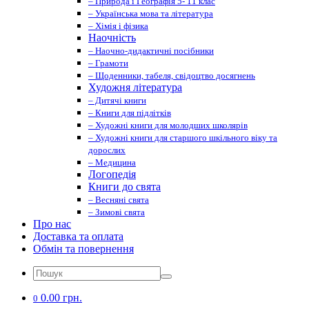
– Природа і Географія 5- 11 клас
– Українська мова та література
– Хімія і фізика
Наочність
– Наочно-дидактичні посібники
– Грамоти
– Щоденники, табеля, свідоцтво досягнень
Художня література
– Дитячі книги
– Книги для підлітків
– Художні книги для молодших школярів
– Художні книги для старшого шкільного віку та
дорослих
– Медицина
Логопедія
Книги до свята
– Весняні свята
– Зимові свята
Про нас
Доставка та оплата
Обмін та повернення
0.00 грн.
0