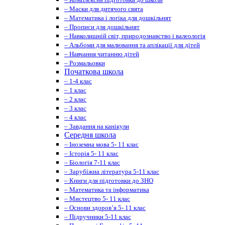
– Маски для дитячого свята
– Математика і логіка для дошкільнят
– Прописи для дошкільнят
– Навколишній світ, природознавство і валеологія
– Альбоми для малювання та аплікації для дітей
– Навчання читанню дітей
– Розмальовки
Початкова школа
– 1-4 клас
– 1 клас
– 2 клас
– 3 клас
– 4 клас
– Завдання на канікули
Середня школа
– Іноземна мова 5- 11 клас
– Історія 5- 11 клас
– Біологія 7-11 клас
– Зарубіжна література 5-11 клас
– Книги для підготовки до ЗНО
– Математика та інформатика
– Мистецтво 5- 11 клас
– Основи здоров’я 5- 11 клас
– Підручники 5-11 клас