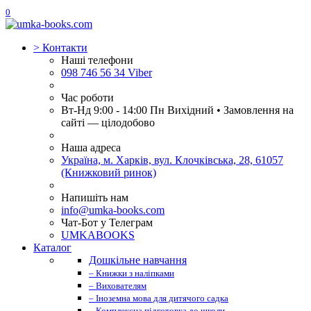
0
>
Контакти
Наші телефони
098 746 56 34 Viber
Час роботи
Вт-Нд 9:00 - 14:00 Пн Вихідний • Замовлення на
сайті — цілодобово
Наша адреса
Україна, м. Харків, вул. Клочківська, 28, 61057
(Книжковий ринок)
Напишіть нам
info@umka-books.com
Чат-Бот у Телеграм
UMKABOOKS
Каталог
Дошкільне навчання
– Книжки з наліпками
– Вихователям
– Іноземна мова для дитячого садка
– Комплексна підготовка до школи