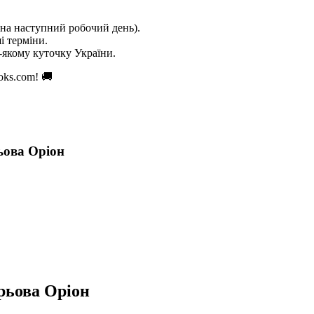
на наступний робочий день).
і терміни.
якому куточку України.
oks.com! 🚚
ьова Оріон
рьова Оріон