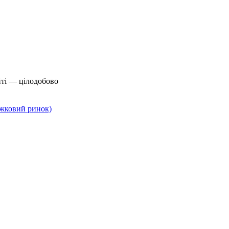
йті — цілодобово
нижковий ринок)