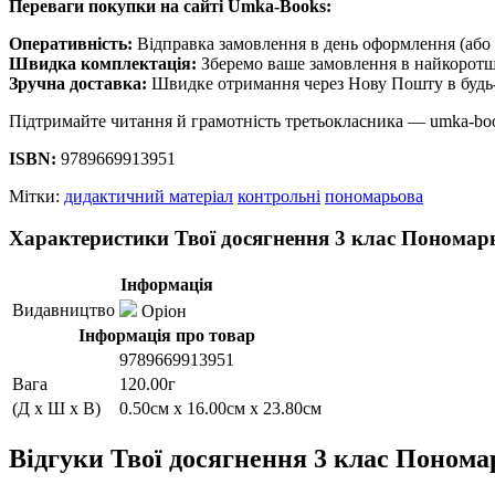
Переваги покупки на сайті Umka-Books:
Оперативність:
Відправка замовлення в день оформлення (або 
Швидка комплектація:
Зберемо ваше замовлення в найкоротш
Зручна доставка:
Швидке отримання через Нову Пошту в будь-
Підтримайте читання й грамотність третьокласника — umka-bo
ISBN:
9789669913951
Мітки:
дидактичний матеріал
контрольні
пономарьова
Характеристики Твої досягнення 3 клас Пономар
Інформація
Видавництво
Оріон
Інформація про товар
9789669913951
Вага
120.00г
(Д x Ш x В)
0.50см x 16.00см x 23.80см
Відгуки Твої досягнення 3 клас Понома