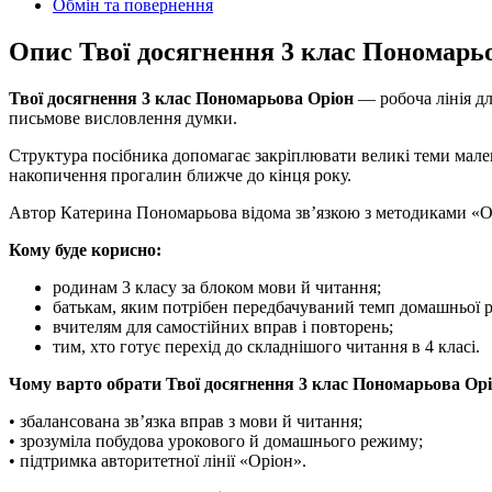
Обмін та повернення
Опис Твої досягнення 3 клас Пономарь
Твої досягнення 3 клас Пономарьова Оріон
— робоча лінія дл
письмове висловлення думки.
Структура посібника допомагає закріплювати великі теми мале
накопичення прогалин ближче до кінця року.
Автор Катерина Пономарьова відома зв’язкою з методиками «Ор
Кому буде корисно:
родинам 3 класу за блоком мови й читання;
батькам, яким потрібен передбачуваний темп домашньої 
вчителям для самостійних вправ і повторень;
тим, хто готує перехід до складнішого читання в 4 класі.
Чому варто обрати Твої досягнення 3 клас Пономарьова Орі
• збалансована зв’язка вправ з мови й читання;
• зрозуміла побудова урокового й домашнього режиму;
• підтримка авторитетної лінії «Оріон».