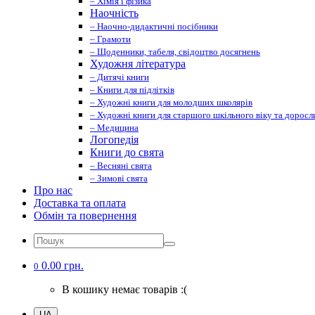
– Хімія і фізика
Наочність
– Наочно-дидактичні посібники
– Грамоти
– Щоденники, табеля, свідоцтво досягнень
Художня література
– Дитячі книги
– Книги для підлітків
– Художні книги для молодших школярів
– Художні книги для старшого шкільного віку та доросл
– Медицина
Логопедія
Книги до свята
– Весняні свята
– Зимові свята
Про нас
Доставка та оплата
Обмін та повернення
0.00 грн.
0
В кошику немає товарів :(
UA