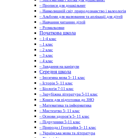
– Прописи для дошкільнят
– Навколишній світ, природознавство і валеологія
– Альбоми для малювання та аплікації для дітей
– Навчання читанню дітей
– Розмальовки
Початкова школа
– 1-4 клас
– 1 клас
– 2 клас
– 3 клас
– 4 клас
– Завдання на канікули
Середня школа
– Іноземна мова 5- 11 клас
– Історія 5- 11 клас
– Біологія 7-11 клас
– Зарубіжна література 5-11 клас
– Книги для підготовки до ЗНО
– Математика та інформатика
– Мистецтво 5- 11 клас
– Основи здоров’я 5- 11 клас
– Підручники 5-11 клас
– Природа і Географія 5- 11 клас
– Українська мова та література