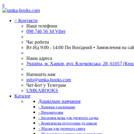
0
>
Контакти
Наші телефони
098 746 56 34 Viber
Час роботи
Вт-Нд 9:00 - 14:00 Пн Вихідний • Замовлення на са
Наша адреса
Україна, м. Харків, вул. Клочківська, 28, 61057 (К
Напишіть нам
info@umka-books.com
Чат-Бот у Телеграм
UMKABOOKS
Каталог
Дошкільне навчання
– Книжки з наліпками
– Вихователям
– Іноземна мова для дитячого садка
– Комплексна підготовка до школи
– Маски для дитячого свята
– Математика і логіка для дошкільнят