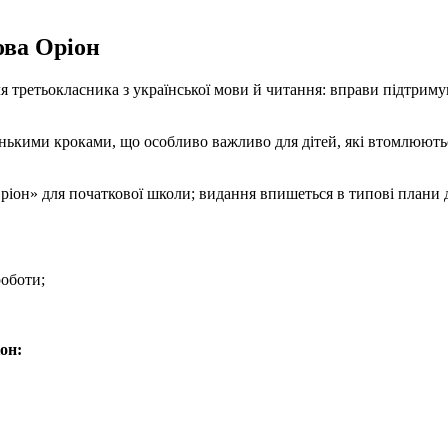
ова Оріон
я третьокласника з української мови й читання: вправи підтрим
нькими кроками, що особливо важливо для дітей, які втомлюютьс
іон» для початкової школи; видання впишеться в типові плани д
роботи;
он: