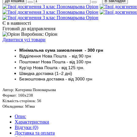
До кошика
В закладки
Є в наявності
Готовий до відправлення
Виробник: Оріон
Дивитися усі товари
Мінімальна сума замовлення - 30
0 грн
Відділення Нова Пошта - від 9
0 грн
Поштомат
Нова Пошта
- від 100
грн
Кур’єр
Нова Пошта - від
125 грн
.
Швидка доставка (1–2 дні)
Безкоштовна доставка
- від 3000
грн
Автор: Катерина Пономарьова
Формат: 160х238
Кількість сторінок: 56
Обкладинка: М'яка
Опис
Характеристики
Відгуки (0)
Доставка та оплата