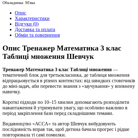
Обкладинка: М'яка
Опис
Характеристики
Відгуки (0)
Доставка та оплата
Обмін та повернення
Опис Тренажер Математика 3 клас
Таблиці множення Шевчук
Тренажер Математика 3 клас Таблиці множення
—
тематичний блок для третьокласника, де таблиця множення
відпрацьовується в різних контекстах: від швидких стовпчиків
до міні-задач, аби перевести знання з «заучування» у впевнену
навичку.
Короткі підходи по 10–15 хвилин допомагають розподілити
навантаження й утримувати увагу, що особливо важливо в
період закріплення бази перед складнішими темами.
Видавництво «АССА» та автор Шевчук вибудовують
послідовність вправ так, щоб дитина бачила прогрес і рідше
повторювала ті самі помилки.