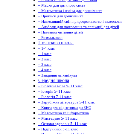
– Маски для дитячого свята
– Математика і логіка для дошкільнят
– Прописи для дошкільнят
– Навколишній світ, природознавство і валеологія
– Альбоми для малювання та аплікації для дітей
– Навчання читанню дітей
– Розмальовки
Початкова школа
– 1-4 клас
– 1 клас
– 2 клас
– 3 клас
– 4 клас
– Завдання на канікули
Середня школа
– Іноземна мова 5- 11 клас
– Історія 5- 11 клас
– Біологія 7-11 клас
– Зарубіжна література 5-11 клас
– Книги для підготовки до ЗНО
– Математика та інформатика
– Мистецтво 5- 11 клас
– Основи здоров’я 5- 11 клас
– Підручники 5-11 клас