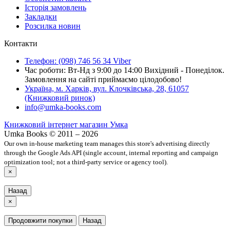
Історія замовлень
Закладки
Розсилка новин
Контакти
Телефон: (098) 746 56 34 Viber
Час роботи: Вт-Нд з 9:00 до 14:00 Вихідний - Понеділок.
Замовлення на сайті приймаємо цілодобово!
Україна, м. Харків, вул. Клочківська, 28, 61057
(Книжковий ринок)
info@umka-books.com
Книжковий інтернет магазин Умка
Umka Books © 2011 – 2026
Our own in-house marketing team manages this store's advertising directly
through the Google Ads API (single account, internal reporting and campaign
optimization tool; not a third-party service or agency tool).
×
Назад
×
Продовжити покупки
Назад