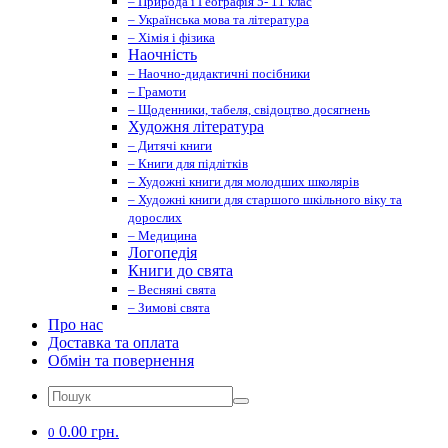
– Природа і Географія 5- 11 клас
– Українська мова та література
– Хімія і фізика
Наочність
– Наочно-дидактичні посібники
– Грамоти
– Щоденники, табеля, свідоцтво досягнень
Художня література
– Дитячі книги
– Книги для підлітків
– Художні книги для молодших школярів
– Художні книги для старшого шкільного віку та
дорослих
– Медицина
Логопедія
Книги до свята
– Весняні свята
– Зимові свята
Про нас
Доставка та оплата
Обмін та повернення
0.00 грн.
0