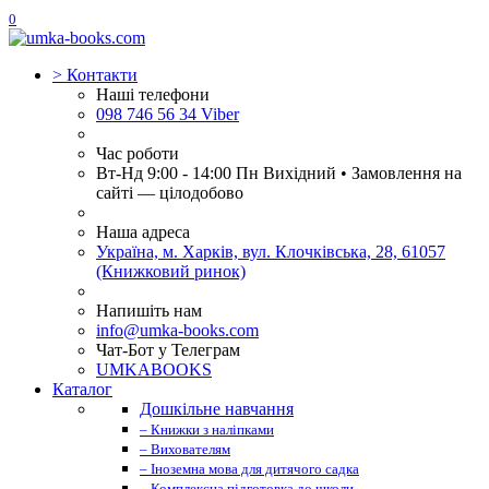
0
>
Контакти
Наші телефони
098 746 56 34 Viber
Час роботи
Вт-Нд 9:00 - 14:00 Пн Вихідний • Замовлення на
сайті — цілодобово
Наша адреса
Україна, м. Харків, вул. Клочківська, 28, 61057
(Книжковий ринок)
Напишіть нам
info@umka-books.com
Чат-Бот у Телеграм
UMKABOOKS
Каталог
Дошкільне навчання
– Книжки з наліпками
– Вихователям
– Іноземна мова для дитячого садка
– Комплексна підготовка до школи