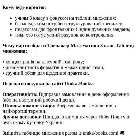
Кому буде корисно:
учням 3 класу з фокусом на таблиці множення;
батькам, яким потрібен структурований тренажер;
педагогам для фронтальних і індивідуальних завдань;
тим, хто готує усний рахунок до контрольних.
Чому варто обрати Тренажер Математика 3 клас Таблиці
множення:
• концентрація на ключовій темі року;
• різноманітність форматів в межах однієї теми;
• зручний обсяг для щоденної практики.
Переваги покупки на сайті Umka-Books:
Оперативність:
Відправка замовлення в день оформлення
(або на наступний робочий день).
Швидка комплектація:
Зберемо ваше замовлення в
найкоротші терміни.
Зручна доставка:
Швидке отримання через Нову Пошту в
будь-якому куточку України.
Зміцніть таблицю множення разом із umka-books.com! 🚚