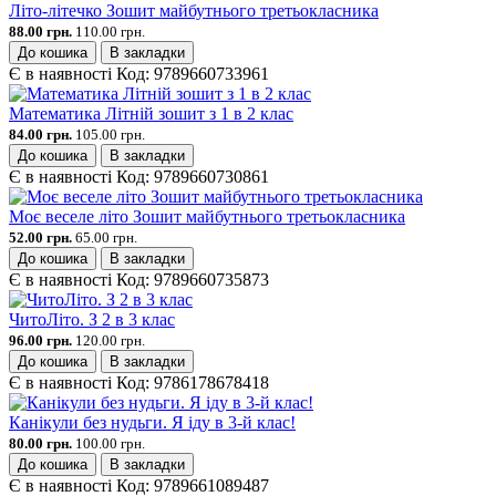
Літо-літечко Зошит майбутнього третьокласника
88.00 грн.
110.00 грн.
До кошика
В закладки
Є в наявності
Код:
9789660733961
Математика Літній зошит з 1 в 2 клас
84.00 грн.
105.00 грн.
До кошика
В закладки
Є в наявності
Код:
9789660730861
Моє веселе літо Зошит майбутнього третьокласника
52.00 грн.
65.00 грн.
До кошика
В закладки
Є в наявності
Код:
9789660735873
ЧитоЛіто. З 2 в 3 клас
96.00 грн.
120.00 грн.
До кошика
В закладки
Є в наявності
Код:
9786178678418
Канікули без нудьги. Я іду в 3-й клас!
80.00 грн.
100.00 грн.
До кошика
В закладки
Є в наявності
Код:
9789661089487