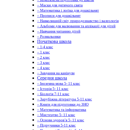
– Маски для дитячого свята
– Математика і логіка для дошкільнят
– Прописи для дошкільнят
– Навколишній світ, природознавство і валеологія
– Альбоми для малювання та аплікації для дітей
– Навчання читанню дітей
– Розмальовки
Початкова школа
– 1-4 клас
– 1 клас
– 2 клас
– 3 клас
– 4 клас
– Завдання на канікули
Середня школа
– Іноземна мова 5- 11 клас
– Історія 5- 11 клас
– Біологія 7-11 клас
– Зарубіжна література 5-11 клас
– Книги для підготовки до ЗНО
– Математика та інформатика
– Мистецтво 5- 11 клас
– Основи здоров’я 5- 11 клас
– Підручники 5-11 клас