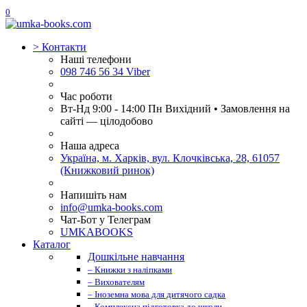
0
>
Контакти
Наші телефони
098 746 56 34 Viber
Час роботи
Вт-Нд 9:00 - 14:00 Пн Вихідний • Замовлення на
сайті — цілодобово
Наша адреса
Україна, м. Харків, вул. Клочківська, 28, 61057
(Книжковий ринок)
Напишіть нам
info@umka-books.com
Чат-Бот у Телеграм
UMKABOOKS
Каталог
Дошкільне навчання
– Книжки з наліпками
– Вихователям
– Іноземна мова для дитячого садка
– Комплексна підготовка до школи