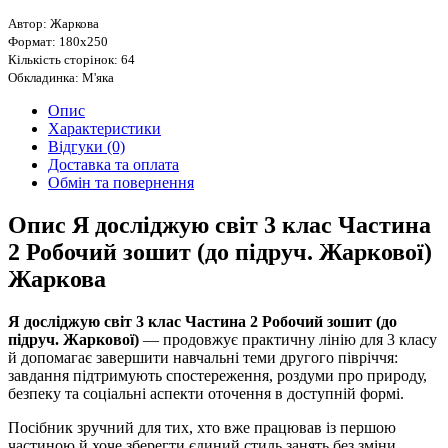
Автор: Жаркова
Формат: 180х250
Кількість сторінок: 64
Обкладинка: М'яка
Опис
Характеристики
Відгуки (0)
Доставка та оплата
Обмін та повернення
Опис Я досліджую світ 3 клас Частина
2 Робочий зошит (до підруч. Жаркової)
Жаркова
Я досліджую світ 3 клас Частина 2 Робочий зошит (до
підруч. Жаркової)
— продовжує практичну лінію для 3 класу
й допомагає завершити навчальні теми другого півріччя:
завдання підтримують спостереження, роздуми про природу,
безпеку та соціальні аспекти оточення в доступній формі.
Посібник зручний для тих, хто вже працював із першою
частиною й хоче зберегти єдиний стиль занять без зміни