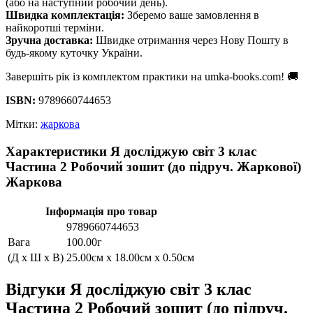
(або на наступний робочий день).
Швидка комплектація:
Зберемо ваше замовлення в
найкоротші терміни.
Зручна доставка:
Швидке отримання через Нову Пошту в
будь-якому куточку України.
Завершіть рік із комплектом практики на umka-books.com! 🚚
ISBN:
9789660744653
Мітки:
жаркова
Характеристики Я досліджую світ 3 клас
Частина 2 Робочий зошит (до підруч. Жаркової)
Жаркова
Інформація про товар
9789660744653
Вага
100.00г
(Д x Ш x В)
25.00см x 18.00см x 0.50см
Відгуки Я досліджую світ 3 клас
Частина 2 Робочий зошит (до підруч.