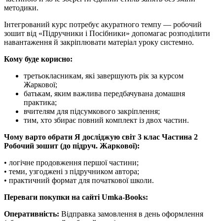
методики.
Інтегрований курс потребує акуратного темпу — робочий
зошит від «Підручники і Посібники» допомагає розподілити
навантаження й закріплювати матеріал уроку системно.
Кому буде корисно:
третьокласникам, які завершують рік за курсом
Жаркової;
батькам, яким важлива передбачувана домашня
практика;
вчителям для підсумкового закріплення;
тим, хто збирає повний комплект із двох частин.
Чому варто обрати Я досліджую світ 3 клас Частина 2
Робочий зошит (до підруч. Жаркової):
• логічне продовження першої частини;
• теми, узгоджені з підручником автора;
• практичний формат для початкової школи.
Переваги покупки на сайті Umka-Books:
Оперативність:
Відправка замовлення в день оформлення