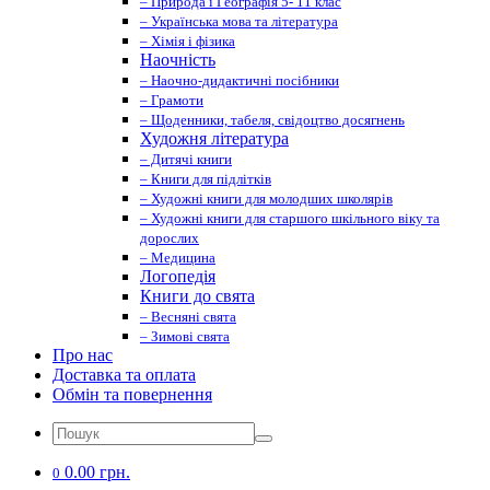
– Природа і Географія 5- 11 клас
– Українська мова та література
– Хімія і фізика
Наочність
– Наочно-дидактичні посібники
– Грамоти
– Щоденники, табеля, свідоцтво досягнень
Художня література
– Дитячі книги
– Книги для підлітків
– Художні книги для молодших школярів
– Художні книги для старшого шкільного віку та
дорослих
– Медицина
Логопедія
Книги до свята
– Весняні свята
– Зимові свята
Про нас
Доставка та оплата
Обмін та повернення
0.00 грн.
0