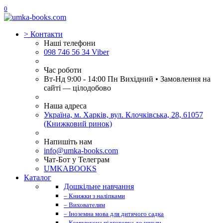
0
>
Контакти
Наші телефони
098 746 56 34 Viber
Час роботи
Вт-Нд 9:00 - 14:00 Пн Вихідний • Замовлення на
сайті — цілодобово
Наша адреса
Україна, м. Харків, вул. Клочківська, 28, 61057
(Книжковий ринок)
Напишіть нам
info@umka-books.com
Чат-Бот у Телеграм
UMKABOOKS
Каталог
Дошкільне навчання
– Книжки з наліпками
– Вихователям
– Іноземна мова для дитячого садка
– Комплексна підготовка до школи