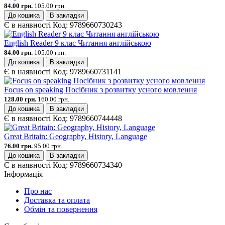
84.00 грн.
105.00 грн.
До кошика
В закладки
Є в наявності
Код:
9789660730243
English Reader 9 клас Читання англійською
84.00 грн.
105.00 грн.
До кошика
В закладки
Є в наявності
Код:
9789660731141
Focus on speaking Посібник з розвитку усного мовлення
128.00 грн.
160.00 грн.
До кошика
В закладки
Є в наявності
Код:
9789660744448
Great Britain: Geography, History, Language
76.00 грн.
95.00 грн.
До кошика
В закладки
Є в наявності
Код:
9789660734340
Інформація
Про нас
Доставка та оплата
Обмін та повернення