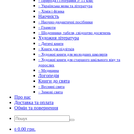
– Природа і Географія 5- 11 клас
– Українська мова та література
– Хімія і фізика
Наочність
– Наочно-дидактичні посібники
– Грамоти
– Щоденники, табеля, свідоцтво досягнень
Художня література
– Дитячі книги
– Книги для підлітків
– Художні книги для молодших школярів
– Художні книги для старшого шкільного віку та
дорослих
– Медицина
Логопедія
Книги до свята
– Весняні свята
– Зимові свята
Про нас
Доставка та оплата
Обмін та повернення
0.00 грн.
0