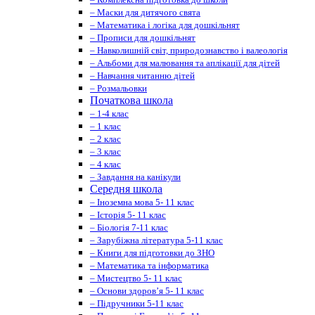
– Маски для дитячого свята
– Математика і логіка для дошкільнят
– Прописи для дошкільнят
– Навколишній світ, природознавство і валеологія
– Альбоми для малювання та аплікації для дітей
– Навчання читанню дітей
– Розмальовки
Початкова школа
– 1-4 клас
– 1 клас
– 2 клас
– 3 клас
– 4 клас
– Завдання на канікули
Середня школа
– Іноземна мова 5- 11 клас
– Історія 5- 11 клас
– Біологія 7-11 клас
– Зарубіжна література 5-11 клас
– Книги для підготовки до ЗНО
– Математика та інформатика
– Мистецтво 5- 11 клас
– Основи здоров’я 5- 11 клас
– Підручники 5-11 клас