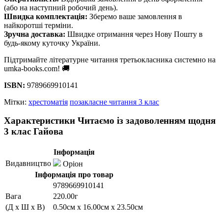
(або на наступний робочий день).
Швидка комплектація:
Зберемо ваше замовлення в
найкоротші терміни.
Зручна доставка:
Швидке отримання через Нову Пошту в
будь-якому куточку України.
Підтримайте літературне читання третьокласника системно на
umka-books.com! 🚚
ISBN:
9789669910141
Мітки:
хрестоматія
позакласне читання 3 клас
Характеристики Читаємо із задоволенням щодня
3 клас Гайова
Інформація
Видавництво
Оріон
Інформація про товар
9789669910141
Вага
220.00г
(Д x Ш x В)
0.50см x 16.00см x 23.50см