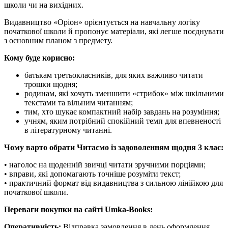
школи чи на вихідних.
Видавництво «Оріон» орієнтується на навчальну логіку
початкової школи й пропонує матеріали, які легше поєднувати
з основним планом з предмету.
Кому буде корисно:
батькам третьокласників, для яких важливо читати
трошки щодня;
родинам, які хочуть зменшити «стрибок» між шкільними
текстами та вільним читанням;
тим, хто шукає компактний набір завдань на розуміння;
учням, яким потрібний спокійний темп для впевненості
в літературному читанні.
Чому варто обрати Читаємо із задоволенням щодня 3 клас:
• наголос на щоденній звичці читати зручними порціями;
• вправи, які допомагають точніше розуміти текст;
• практичний формат від видавництва з сильною лінійкою для
початкової школи.
Переваги покупки на сайті Umka-Books:
Оперативність:
Відправка замовлення в день оформлення