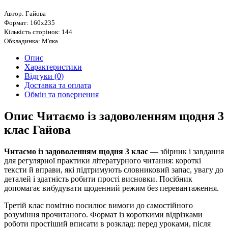
Автор: Гайова
Формат: 160х235
Кількість сторінок: 144
Обкладинка: М'яка
Опис
Характеристики
Відгуки (0)
Доставка та оплата
Обмін та повернення
Опис Читаємо із задоволенням щодня 3
клас Гайова
Читаємо із задоволенням щодня 3 клас
— збірник і завдання
для регулярної практики літературного читання: короткі
тексти й вправи, які підтримують словниковий запас, увагу до
деталей і здатність робити прості висновки. Посібник
допомагає вибудувати щоденний режим без перевантаження.
Третій клас помітно посилює вимоги до самостійного
розуміння прочитаного. Формат із короткими відрізками
роботи простіший вписати в розклад: перед уроками, після