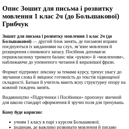
Опис Зошит для письма і розвитку
мовлення 1 клас 2ч (до Большакової)
Грибчук
Зошит для письма і розвитку мовлення 1 клас 2ч (до
Большакової)
— другий блок занять, де письмові вправи
поєднуються із завданнями на слух, зв’язне мовлення й
розширення слникового запасу. Посібник допомагає
першокласнику тримати баланс між «рукою» й «мовленням»,
наближаючи до упевненого читання й виразнішої фрази.
Формат підтримує лексику за темами курсу, тренує увагу до
звучання слова й зміцнює готовність до текстів підвищеної
складності. Батьки й учитель мають ясну структурну опору на
кожний тиждень занять.
Видавництво «Підручники і Посібники» пропонує звичний
для школи стандарт оформлення й зручні поля для тренувань.
Кому буде корисно:
учням 1 класу в парі з курсом Большакової;
родинам, де важливо розвивати мовлення й письмо