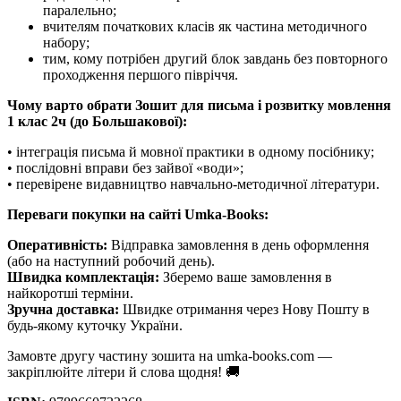
паралельно;
вчителям початкових класів як частина методичного
набору;
тим, кому потрібен другий блок завдань без повторного
проходження першого півріччя.
Чому варто обрати Зошит для письма і розвитку мовлення
1 клас 2ч (до Большакової):
• інтеграція письма й мовної практики в одному посібнику;
• послідовні вправи без зайвої «води»;
• перевірене видавництво навчально-методичної літератури.
Переваги покупки на сайті Umka-Books:
Оперативність:
Відправка замовлення в день оформлення
(або на наступний робочий день).
Швидка комплектація:
Зберемо ваше замовлення в
найкоротші терміни.
Зручна доставка:
Швидке отримання через Нову Пошту в
будь-якому куточку України.
Замовте другу частину зошита на umka-books.com —
закріплюйте літери й слова щодня! 🚚