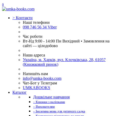
0
>
Контакти
Наші телефони
098 746 56 34 Viber
Час роботи
Вт-Нд 9:00 - 14:00 Пн Вихідний • Замовлення на
сайті — цілодобово
Наша адреса
Україна, м. Харків, вул. Клочківська, 28, 61057
(Книжковий ринок)
Напишіть нам
info@umka-books.com
Чат-Бот у Телеграм
UMKABOOKS
Каталог
Дошкільне навчання
– Книжки з наліпками
– Вихователям
– Іноземна мова для дитячого садка
– Комплексна підготовка до школи