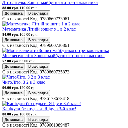
Літо-літечко Зошит майбутнього третьокласника
88.00 грн.
110.00 грн.
До кошика
В закладки
Є в наявності
Код:
9789660733961
Математика Літній зошит з 1 в 2 клас
84.00 грн.
105.00 грн.
До кошика
В закладки
Є в наявності
Код:
9789660730861
Моє веселе літо Зошит майбутнього третьокласника
52.00 грн.
65.00 грн.
До кошика
В закладки
Є в наявності
Код:
9789660735873
ЧитоЛіто. З 2 в 3 клас
96.00 грн.
120.00 грн.
До кошика
В закладки
Є в наявності
Код:
9786178678418
Канікули без нудьги. Я іду в 3-й клас!
80.00 грн.
100.00 грн.
До кошика
В закладки
Є в наявності
Код:
9789661089487