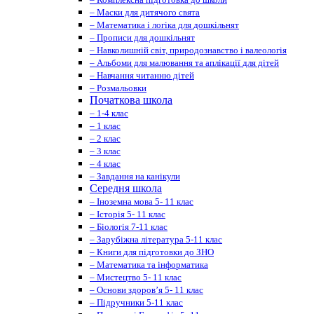
– Маски для дитячого свята
– Математика і логіка для дошкільнят
– Прописи для дошкільнят
– Навколишній світ, природознавство і валеологія
– Альбоми для малювання та аплікації для дітей
– Навчання читанню дітей
– Розмальовки
Початкова школа
– 1-4 клас
– 1 клас
– 2 клас
– 3 клас
– 4 клас
– Завдання на канікули
Середня школа
– Іноземна мова 5- 11 клас
– Історія 5- 11 клас
– Біологія 7-11 клас
– Зарубіжна література 5-11 клас
– Книги для підготовки до ЗНО
– Математика та інформатика
– Мистецтво 5- 11 клас
– Основи здоров’я 5- 11 клас
– Підручники 5-11 клас