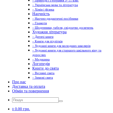
– Природа і Географія 5- 11 клас
– Українська мова та література
– Хімія і фізика
Наочність
– Наочно-дидактичні посібники
– Грамоти
– Щоденники, табеля, свідоцтво досягнень
Художня література
– Дитячі книги
– Книги для підлітків
– Художні книги для молодших школярів
– Художні книги для старшого шкільного віку та
дорослих
– Медицина
Логопедія
Книги до свята
– Весняні свята
– Зимові свята
Про нас
Доставка та оплата
Обмін та повернення
0.00 грн.
0