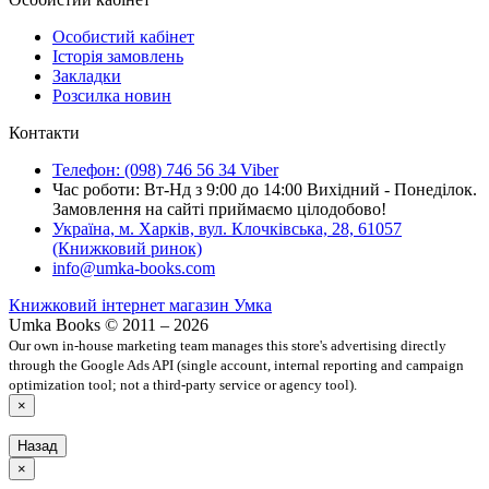
Особистий кабінет
Історія замовлень
Закладки
Розсилка новин
Контакти
Телефон: (098) 746 56 34 Viber
Час роботи: Вт-Нд з 9:00 до 14:00 Вихідний - Понеділок.
Замовлення на сайті приймаємо цілодобово!
Україна, м. Харків, вул. Клочківська, 28, 61057
(Книжковий ринок)
info@umka-books.com
Книжковий інтернет магазин Умка
Umka Books © 2011 – 2026
Our own in-house marketing team manages this store's advertising directly
through the Google Ads API (single account, internal reporting and campaign
optimization tool; not a third-party service or agency tool).
×
Назад
×