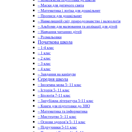
– Маски для дитячого свята
– Математика і логіка для дошкільнят
– Прописи для дошкільнят
– Навколишній світ, природознавство і валеологія
– Альбоми для малювання та аплікації для дітей
– Навчання читанню дітей
– Розмальовки
Початкова школа
– 1-4 клас
– 1 клас
– 2 клас
– 3 клас
– 4 клас
– Завдання на канікули
Середня школа
– Іноземна мова 5- 11 клас
– Історія 5- 11 клас
– Біологія 7-11 клас
– Зарубіжна література 5-11 клас
– Книги для підготовки до ЗНО
– Математика та інформатика
– Мистецтво 5- 11 клас
– Основи здоров’я 5- 11 клас
– Підручники 5-11 клас