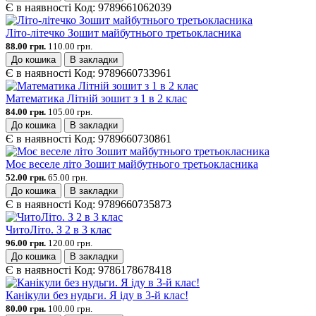
Є в наявності
Код:
9789661062039
Літо-літечко Зошит майбутнього третьокласника
88.00 грн.
110.00 грн.
До кошика
В закладки
Є в наявності
Код:
9789660733961
Математика Літній зошит з 1 в 2 клас
84.00 грн.
105.00 грн.
До кошика
В закладки
Є в наявності
Код:
9789660730861
Моє веселе літо Зошит майбутнього третьокласника
52.00 грн.
65.00 грн.
До кошика
В закладки
Є в наявності
Код:
9789660735873
ЧитоЛіто. З 2 в 3 клас
96.00 грн.
120.00 грн.
До кошика
В закладки
Є в наявності
Код:
9786178678418
Канікули без нудьги. Я іду в 3-й клас!
80.00 грн.
100.00 грн.