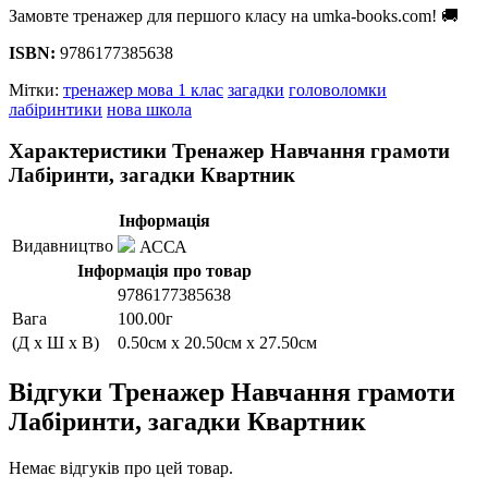
Замовте тренажер для першого класу на umka-books.com! 🚚
ISBN:
9786177385638
Мітки:
тренажер мова 1 клас
загадки
головоломки
лабіринтики
нова школа
Характеристики Тренажер Навчання грамоти
Лабіринти, загадки Квартник
Інформація
Видавництво
АССА
Інформація про товар
9786177385638
Вага
100.00г
(Д x Ш x В)
0.50см x 20.50см x 27.50см
Відгуки Тренажер Навчання грамоти
Лабіринти, загадки Квартник
Немає відгуків про цей товар.