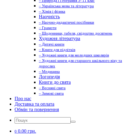
– Природа і Географія 5- 11 клас
– Українська мова та література
– Хімія і фізика
Наочність
– Наочно-дидактичні посібники
– Грамоти
– Щоденники, табеля, свідоцтво досягнень
Художня література
– Дитячі книги
– Книги для підлітків
– Художні книги для молодших школярів
– Художні книги для старшого шкільного віку та
дорослих
– Медицина
Логопедія
Книги до свята
– Весняні свята
– Зимові свята
Про нас
Доставка та оплата
Обмін та повернення
0.00 грн.
0