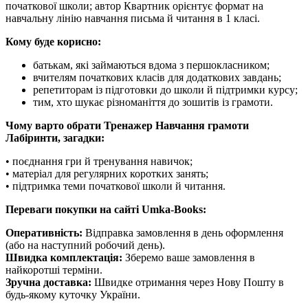
початкової школи; автор Квартник орієнтує формат на
навчальну лінію навчання письма й читання в 1 класі.
Кому буде корисно:
батькам, які займаються вдома з першокласником;
вчителям початкових класів для додаткових завдань;
репетиторам із підготовки до школи й підтримки курсу;
тим, хто шукає різноманіття до зошитів із грамоти.
Чому варто обрати Тренажер Навчання грамоти
Лабіринти, загадки:
• поєднання гри й тренування навичок;
• матеріал для регулярних коротких занять;
• підтримка теми початкової школи й читання.
Переваги покупки на сайті Umka-Books:
Оперативність:
Відправка замовлення в день оформлення
(або на наступний робочий день).
Швидка комплектація:
Зберемо ваше замовлення в
найкоротші терміни.
Зручна доставка:
Швидке отримання через Нову Пошту в
будь-якому куточку України.