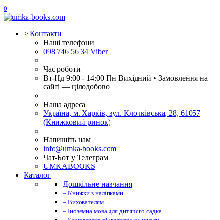
0
>
Контакти
Наші телефони
098 746 56 34 Viber
Час роботи
Вт-Нд 9:00 - 14:00 Пн Вихідний • Замовлення на
сайті — цілодобово
Наша адреса
Україна, м. Харків, вул. Клочківська, 28, 61057
(Книжковий ринок)
Напишіть нам
info@umka-books.com
Чат-Бот у Телеграм
UMKABOOKS
Каталог
Дошкільне навчання
– Книжки з наліпками
– Вихователям
– Іноземна мова для дитячого садка
– Комплексна підготовка до школи