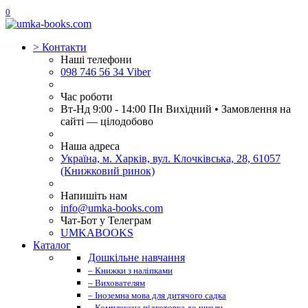
0
>
Контакти
Наші телефони
098 746 56 34 Viber
Час роботи
Вт-Нд 9:00 - 14:00 Пн Вихідний • Замовлення на
сайті — цілодобово
Наша адреса
Україна, м. Харків, вул. Клочківська, 28, 61057
(Книжковий ринок)
Напишіть нам
info@umka-books.com
Чат-Бот у Телеграм
UMKABOOKS
Каталог
Дошкільне навчання
– Книжки з наліпками
– Вихователям
– Іноземна мова для дитячого садка
– Комплексна підготовка до школи