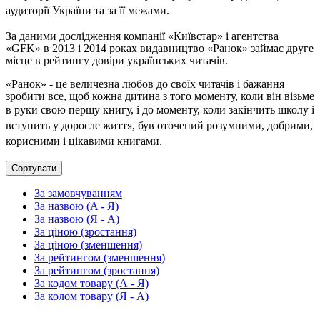
аудиторії України та за її межами.
За даними дослідження компанії «Київстар» і агентства
«GFK» в 2013 і 2014 роках видавництво «Ранок» займає друге
місце в рейтингу довіри українських читачів.
«Ранок» - це величезна любов до своїх читачів і бажання
зробити все, щоб кожна дитина з того моменту, коли він візьме
в руки свою першу книгу, і до моменту,
коли закінчить школу і
вступить у доросле життя, був оточений розумними, добрими,
корисними і цікавими книгами.
Сортувати
За замовчуванням
За назвою (A - Я)
За назвою (Я - A)
За ціною (зростання)
За ціною (зменшення)
За рейтингом (зменшення)
За рейтингом (зростання)
За кодом товару (А - Я)
За колом товару (Я - А)