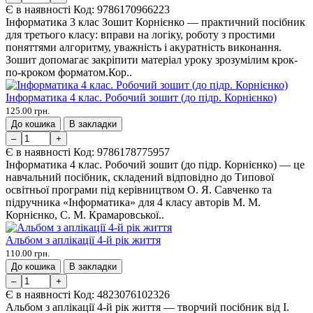
Є в наявності
Код:
9786170966223
Інформатика 3 клас Зошит Корнієнко — практичний посібник
для третього класу: вправи на логіку, роботу з простими
поняттями алгоритму, уважність і акуратність виконання.
Зошит допомагає закріпити матеріал уроку зрозумілим крок-
по-кроком форматом.Кор..
Інформатика 4 клас. Робочий зошит (до підр. Корнієнко)
125.00 грн.
До кошика
В закладки
–
+
Є в наявності
Код:
9786178775957
Інформатика 4 клас. Робочий зошит (до підр. Корнієнко) — це
навчальний посібник, складений відповідно до Типової
освітньої програми під керівництвом О. Я. Савченко та
підручника «Інформатика» для 4 класу авторів М. М.
Корнієнко, С. М. Крамаровської..
Альбом з аплікації 4-й рік життя
110.00 грн.
До кошика
В закладки
–
+
Є в наявності
Код:
4823076102326
Альбом з аплікації 4-й рік життя — творчий посібник від І.