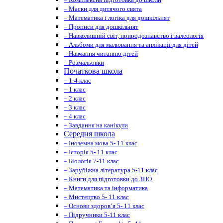
– Маски для дитячого свята
– Математика і логіка для дошкільнят
– Прописи для дошкільнят
– Навколишній світ, природознавство і валеологія
– Альбоми для малювання та аплікації для дітей
– Навчання читанню дітей
– Розмальовки
Початкова школа
– 1-4 клас
– 1 клас
– 2 клас
– 3 клас
– 4 клас
– Завдання на канікули
Середня школа
– Іноземна мова 5- 11 клас
– Історія 5- 11 клас
– Біологія 7-11 клас
– Зарубіжна література 5-11 клас
– Книги для підготовки до ЗНО
– Математика та інформатика
– Мистецтво 5- 11 клас
– Основи здоров’я 5- 11 клас
– Підручники 5-11 клас