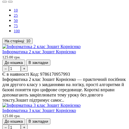
10
25
50
75
100
На сторінці:
10
Інформатика 2 клас Зошит Корнієнко
125.00 грн.
До кошика
В закладки
–
+
Є в наявності
Код:
9786170957993
Інформатика 2 клас Зошит Корнієнко — практичний посібник
для другого класу з завданнями на логіку, прості алгоритми й
базові поняття про цифрове середовище. Короткі вправи
допомагають закріплювати тему уроку без довгого
тексту.Зошит підтримує самос..
Інформатика 3 клас Зошит Корнієнко
125.00 грн.
До кошика
В закладки
–
+