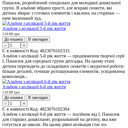
Панасюк, розроблений спеціально для молодшої дошкільної
групи. В альбомі зібрано прості, але яскраві сюжети, які
дитина збирає з готових елементів і наклеює на сторінки —
наче маленький худ..
Альбом з аплікації 5-й рік життя
110.00 грн.
До кошика
В закладки
–
+
Є в наявності
Код:
4823076102333
Альбом з аплікації 5-й рік життя — продовження творчої серії
І. Панасюк для середньої групи дитсадка. На цьому етапі
дитина переходить до складніших сюжетів і акуратної роботи:
більше деталей, точніше розташування елементів, усвідомлена
композиція...
Альбом з аплікації 6-й рік життя
110.00 грн.
До кошика
В закладки
–
+
Є в наявності
Код:
4823076102364
Альбом з аплікації 6-й рік життя — посібник від І. Панасюк
для старших дошкільнят, розрахований на дитину, яка вже
готується до школи. На цьому рівні аплікація стає по-