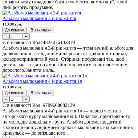
справжньому складною: багатоелементні композиції, точні
лінії розрізу, продумане..
Альбом з малювання 3-й рік життя
110.00 грн.
До кошика
В закладки
–
+
Є в наявності
Код:
4823076102319
Альбом з малювання 3-й рік життя — тематичний альбом для
дошкільників із завданнями на розвиток дрібної моторики,
кольоросприйняття й уяви. Сторінки побудовані так, щоб
дитина могла діяти самостійно під легким спостереженням
дорослого.Заняття в аль..
Альбом з малювання 4-й рік життя 1ч
110.00 грн.
До кошика
В закладки
–
+
Є в наявності
Код:
9789668082139
Альбом з малювання 4-й рік життя 1ч — перша частина
авторського курсу малювання від І. Панасюк, орієнтованого
на молодшу дошкільну групу. Альбом допомагає дитині
зробити перші усвідомлені кроки в малюванні: від хаотичних
кривульок — до впізнаваного..