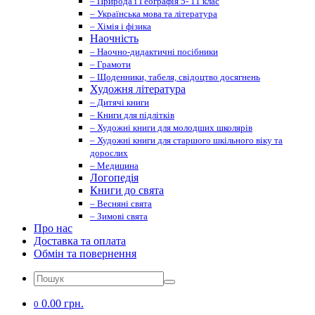
– Природа і Географія 5- 11 клас
– Українська мова та література
– Хімія і фізика
Наочність
– Наочно-дидактичні посібники
– Грамоти
– Щоденники, табеля, свідоцтво досягнень
Художня література
– Дитячі книги
– Книги для підлітків
– Художні книги для молодших школярів
– Художні книги для старшого шкільного віку та
дорослих
– Медицина
Логопедія
Книги до свята
– Весняні свята
– Зимові свята
Про нас
Доставка та оплата
Обмін та повернення
0.00 грн.
0