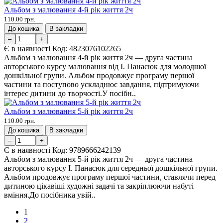
Альбом з малювання 4-й рік життя 2ч
110.00 грн.
До кошика
В закладки
–
+
Є в наявності
Код:
4823076102265
Альбом з малювання 4-й рік життя 2ч — друга частина
авторського курсу малювання від І. Панасюк для молодшої
дошкільної групи. Альбом продовжує програму першої
частини та поступово ускладнює завдання, підтримуючи
інтерес дитини до творчості.У посібн..
Альбом з малювання 5-й рік життя 2ч
110.00 грн.
До кошика
В закладки
–
+
Є в наявності
Код:
9789666242139
Альбом з малювання 5-й рік життя 2ч — друга частина
авторського курсу І. Панасюк для середньої дошкільної групи.
Альбом продовжує програму першої частини, ставлячи перед
дитиною цікавіші художні задачі та закріплюючи набуті
вміння.До посібника увій..
1
2