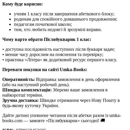
Кому буде корисно:
учням 1 класу після завершення абеткового блоку;
родинам для спокійного домашнього продовження;
педагогам початкової школи;
тим, хто любить недовгі й зрозумілі вправи.
Чому варто обрати Післябукварик 1 клас:
• доступна послідовність наступних після букваря задач;
• менше часу дорослим на пояснення та перевірку;
• практика «Літера» як додатковий ресурс першого класу.
Переваги покупки на сайті Umka-Books:
Оперативність:
Відправка замовлення в день оформлення
(або на наступний робочий день).
Швидка комплектація:
Зберемо ваше замовлення в
найкоротші терміни.
Зручна доставка:
Швидке отримання через Нову Пошту в
будь-якому куточку України.
Дайте дитині упевнене читання після абетки разом із umka-
books.com — замовте «Післябукварик» сьогодні! 🚚