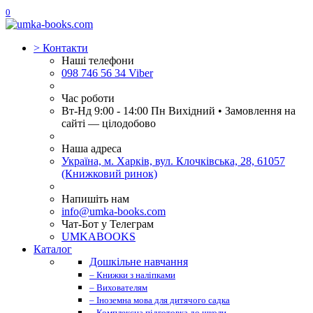
0
>
Контакти
Наші телефони
098 746 56 34 Viber
Час роботи
Вт-Нд 9:00 - 14:00 Пн Вихідний • Замовлення на
сайті — цілодобово
Наша адреса
Україна, м. Харків, вул. Клочківська, 28, 61057
(Книжковий ринок)
Напишіть нам
info@umka-books.com
Чат-Бот у Телеграм
UMKABOOKS
Каталог
Дошкільне навчання
– Книжки з наліпками
– Вихователям
– Іноземна мова для дитячого садка
– Комплексна підготовка до школи