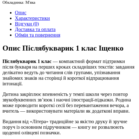
Обкладинка: М'яка
Опис
Характеристики
Відгуки (0)
Доставка та оплата
Обмін та повернення
Опис Післябукварик 1 клас Іщенко
Післябукварик 1 клас
— компактний формат підтримки
після букваря на перших кроках складніших текстів: завдання
делікатно ведуть до читання слів групами, упізнавання
знайомих знаків на сторінці й короткої відпрацювання
інтонації.
Дитина закріплює впевненість у темпі школи через повтор
звукобуквенних зв’язок і наочні ілюстрації-підказки. Родина
може проводити короткі сесії без перевантаження вечора, а
вчитель — використовувати матеріали як додаткові вправи.
Видання від «Літера» традиційне за якістю друку й зручне
поруч із основним підручником — книгу не розвалюють
щоденні олівцеві позначки.