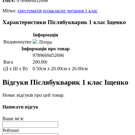
ISBN:
9789669452696
Мітки:
хрестоматія
позакласне читання 1 клас
Характеристики Післябукварик 1 клас Іщенко
Інформація
Видавництво
Літера
Інформація про товар
9789669452696
Вага
200.00г
(Д x Ш x В)
0.50см x 20.00см x 26.00см
Відгуки Післябукварик 1 клас Іщенко
Немає відгуків про цей товар.
Написати відгук
Ваше ім’я:
Рейтинг