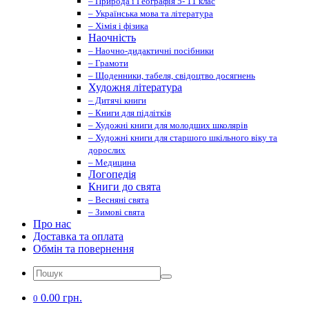
– Природа і Географія 5- 11 клас
– Українська мова та література
– Хімія і фізика
Наочність
– Наочно-дидактичні посібники
– Грамоти
– Щоденники, табеля, свідоцтво досягнень
Художня література
– Дитячі книги
– Книги для підлітків
– Художні книги для молодших школярів
– Художні книги для старшого шкільного віку та
дорослих
– Медицина
Логопедія
Книги до свята
– Весняні свята
– Зимові свята
Про нас
Доставка та оплата
Обмін та повернення
0.00 грн.
0