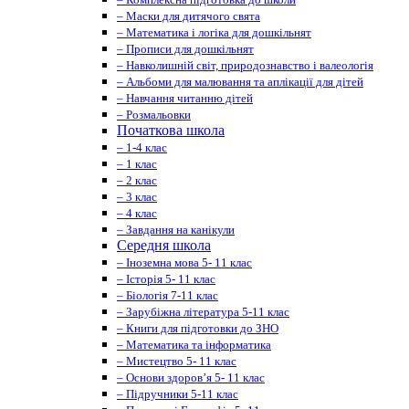
– Маски для дитячого свята
– Математика і логіка для дошкільнят
– Прописи для дошкільнят
– Навколишній світ, природознавство і валеологія
– Альбоми для малювання та аплікації для дітей
– Навчання читанню дітей
– Розмальовки
Початкова школа
– 1-4 клас
– 1 клас
– 2 клас
– 3 клас
– 4 клас
– Завдання на канікули
Середня школа
– Іноземна мова 5- 11 клас
– Історія 5- 11 клас
– Біологія 7-11 клас
– Зарубіжна література 5-11 клас
– Книги для підготовки до ЗНО
– Математика та інформатика
– Мистецтво 5- 11 клас
– Основи здоров’я 5- 11 клас
– Підручники 5-11 клас