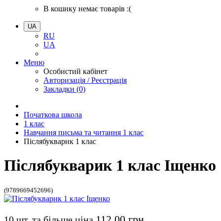
В кошику немає товарів :(
UA
RU
UA
Меню
Особистий кабінет
Авторизація / Реєстрація
Закладки (0)
Початкова школа
1 клас
Навчання письма та читання 1 клас
Післябукварик 1 клас
Післябукварик 1 клас Іщенко
(9789669452696)
112.00 грн.
10 шт. та більше ціна