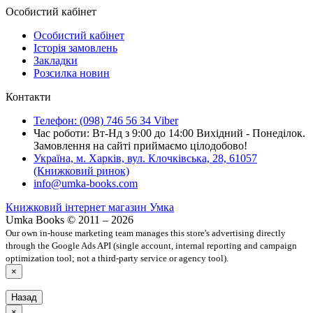
Особистий кабінет
Особистий кабінет
Історія замовлень
Закладки
Розсилка новин
Контакти
Телефон: (098) 746 56 34 Viber
Час роботи: Вт-Нд з 9:00 до 14:00 Вихідний - Понеділок.
Замовлення на сайті приймаємо цілодобово!
Україна, м. Харків, вул. Клочківська, 28, 61057
(Книжковий ринок)
info@umka-books.com
Книжковий інтернет магазин Умка
Umka Books © 2011 – 2026
Our own in-house marketing team manages this store's advertising directly
through the Google Ads API (single account, internal reporting and campaign
optimization tool; not a third-party service or agency tool).
×
Назад
×