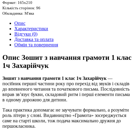
Формат: 165х210
Кількість сторінок: 96
Обкладинка: М'яка
Опис
Характеристики
Відгуки (0)
Доставка та оплата
Обмін та повернення
Опис Зошит з навчання грамоти 1 клас
1ч Захарійчук
Зошит з навчання грамоти 1 клас 1ч Захарійчук
—
посібник першої частини року про перехід від звуків і складів
до впевненого читання та початкового письма. Послідовність
вправ зв’язує букви, складовий ритм і перші елементи письма
в одному дорожню для дитини.
Така практика допомагає не заучувати формально, а розуміти
роль літери у слові. Видавництво «Грамота» зосереджується
саме на старті школи, тож подача максимально дружня до
першокласника.