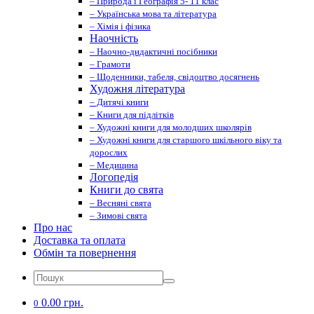
– Природа і Географія 5- 11 клас
– Українська мова та література
– Хімія і фізика
Наочність
– Наочно-дидактичні посібники
– Грамоти
– Щоденники, табеля, свідоцтво досягнень
Художня література
– Дитячі книги
– Книги для підлітків
– Художні книги для молодших школярів
– Художні книги для старшого шкільного віку та
дорослих
– Медицина
Логопедія
Книги до свята
– Весняні свята
– Зимові свята
Про нас
Доставка та оплата
Обмін та повернення
0.00 грн.
0