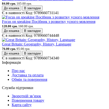
84.00 грн.
105.00 грн.
До кошика
В закладки
Є в наявності
Код:
9789660731141
Focus on speaking Посібник з розвитку усного мовлення
128.00 грн.
160.00 грн.
До кошика
В закладки
Є в наявності
Код:
9789660744448
Great Britain: Geography, History, Language
76.00 грн.
95.00 грн.
До кошика
В закладки
Є в наявності
Код:
9789660734340
Інформація
Про нас
Доставка та оплата
Обмін та повернення
Служба підтримки
Зворотній зв’язок
Повернення товару
Карта сайту