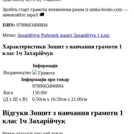
Зробіть старт грамоти впевненим разом із umka-books.com —
замовляйте зараз! 🚚
ISBN:
9789663496894
Мітки:
Захарійчук
Робочий зошит Захарійчук 1 клас
Характеристики Зошит з навчання грамоти 1
клас 1ч Захарійчук
Інформація
Видавництво
Грамота
Інформація про товар
9789663496894
Вага
150.00г
(Д x Ш x В)
0.50см x 16.50см x 21.00см
Відгуки Зошит з навчання грамоти 1
клас 1ч Захарійчук
Немає відгуків про цей товар.