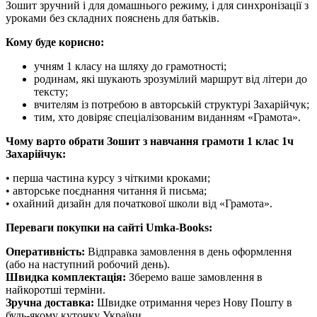
Зошит зручний і для домашнього режиму, і для синхронізації з
уроками без складних пояснень для батьків.
Кому буде корисно:
учням 1 класу на шляху до грамотності;
родинам, які шукають зрозумілий маршрут від літери до
тексту;
вчителям із потребою в авторській структурі Захарійчук;
тим, хто довіряє спеціалізованим виданням «Грамота».
Чому варто обрати Зошит з навчання грамоти 1 клас 1ч
Захарійчук:
• перша частина курсу з чіткими кроками;
• авторське поєднання читання й письма;
• охайний дизайн для початкової школи від «Грамота».
Переваги покупки на сайті Umka-Books:
Оперативність:
Відправка замовлення в день оформлення
(або на наступний робочий день).
Швидка комплектація:
Зберемо ваше замовлення в
найкоротші терміни.
Зручна доставка:
Швидке отримання через Нову Пошту в
будь-якому куточку України.