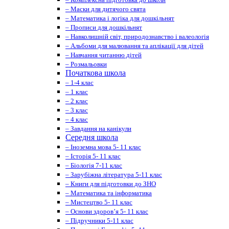
– Маски для дитячого свята
– Математика і логіка для дошкільнят
– Прописи для дошкільнят
– Навколишній світ, природознавство і валеологія
– Альбоми для малювання та аплікації для дітей
– Навчання читанню дітей
– Розмальовки
Початкова школа
– 1-4 клас
– 1 клас
– 2 клас
– 3 клас
– 4 клас
– Завдання на канікули
Середня школа
– Іноземна мова 5- 11 клас
– Історія 5- 11 клас
– Біологія 7-11 клас
– Зарубіжна література 5-11 клас
– Книги для підготовки до ЗНО
– Математика та інформатика
– Мистецтво 5- 11 клас
– Основи здоров’я 5- 11 клас
– Підручники 5-11 клас