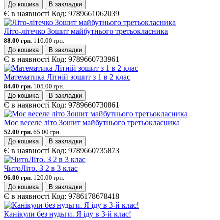
До кошика
В закладки
Є в наявності
Код:
9789661062039
Літо-літечко Зошит майбутнього третьокласника
88.00 грн.
110.00 грн.
До кошика
В закладки
Є в наявності
Код:
9789660733961
Математика Літній зошит з 1 в 2 клас
84.00 грн.
105.00 грн.
До кошика
В закладки
Є в наявності
Код:
9789660730861
Моє веселе літо Зошит майбутнього третьокласника
52.00 грн.
65.00 грн.
До кошика
В закладки
Є в наявності
Код:
9789660735873
ЧитоЛіто. З 2 в 3 клас
96.00 грн.
120.00 грн.
До кошика
В закладки
Є в наявності
Код:
9786178678418
Канікули без нудьги. Я іду в 3-й клас!