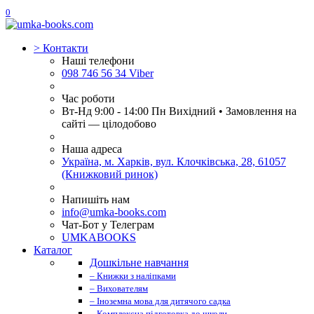
0
>
Контакти
Наші телефони
098 746 56 34 Viber
Час роботи
Вт-Нд 9:00 - 14:00 Пн Вихідний • Замовлення на
сайті — цілодобово
Наша адреса
Україна, м. Харків, вул. Клочківська, 28, 61057
(Книжковий ринок)
Напишіть нам
info@umka-books.com
Чат-Бот у Телеграм
UMKABOOKS
Каталог
Дошкільне навчання
– Книжки з наліпками
– Вихователям
– Іноземна мова для дитячого садка
– Комплексна підготовка до школи