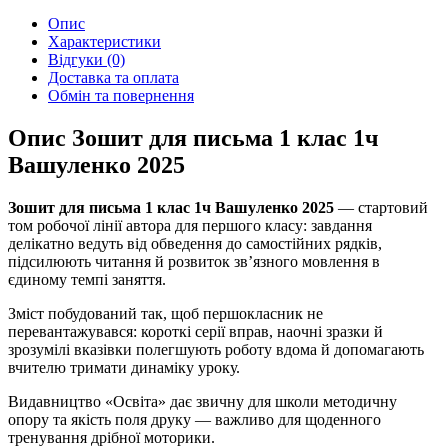
Опис
Характеристики
Відгуки (0)
Доставка та оплата
Обмін та повернення
Опис Зошит для письма 1 клас 1ч
Вашуленко 2025
Зошит для письма 1 клас 1ч Вашуленко 2025
— стартовий
том робочої лінії автора для першого класу: завдання
делікатно ведуть від обведення до самостійних рядків,
підсилюють читання й розвиток зв’язного мовлення в
єдиному темпі заняття.
Зміст побудований так, щоб першокласник не
перевантажувався: короткі серії вправ, наочні зразки й
зрозумілі вказівки полегшують роботу вдома й допомагають
вчителю тримати динаміку уроку.
Видавництво «Освіта» дає звичну для школи методичну
опору та якість поля друку — важливо для щоденного
тренування дрібної моторики.