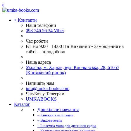
0
>
Контакти
Наші телефони
098 746 56 34 Viber
Час роботи
Вт-Нд 9:00 - 14:00 Пн Вихідний • Замовлення на
сайті — цілодобово
Наша адреса
Україна, м. Харків, вул. Клочківська, 28, 61057
(Книжковий ринок)
Напишіть нам
info@umka-books.com
Чат-Бот у Телеграм
UMKABOOKS
Каталог
Дошкільне навчання
– Книжки з наліпками
– Вихователям
– Іноземна мова для дитячого садка
– Комплексна підготовка до школи