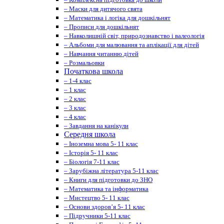
– Маски для дитячого свята
– Математика і логіка для дошкільнят
– Прописи для дошкільнят
– Навколишній світ, природознавство і валеологія
– Альбоми для малювання та аплікації для дітей
– Навчання читанню дітей
– Розмальовки
Початкова школа
– 1-4 клас
– 1 клас
– 2 клас
– 3 клас
– 4 клас
– Завдання на канікули
Середня школа
– Іноземна мова 5- 11 клас
– Історія 5- 11 клас
– Біологія 7-11 клас
– Зарубіжна література 5-11 клас
– Книги для підготовки до ЗНО
– Математика та інформатика
– Мистецтво 5- 11 клас
– Основи здоров’я 5- 11 клас
– Підручники 5-11 клас