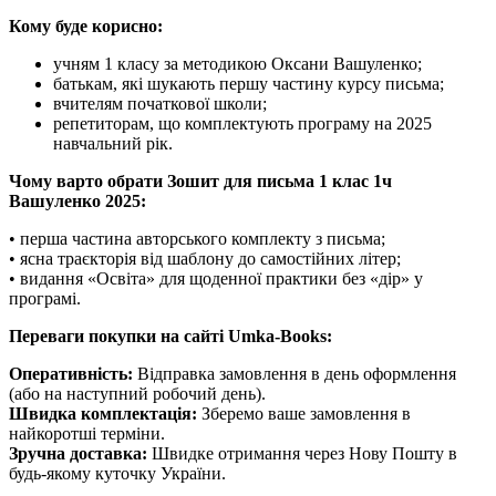
Кому буде корисно:
учням 1 класу за методикою Оксани Вашуленко;
батькам, які шукають першу частину курсу письма;
вчителям початкової школи;
репетиторам, що комплектують програму на 2025
навчальний рік.
Чому варто обрати Зошит для письма 1 клас 1ч
Вашуленко 2025:
• перша частина авторського комплекту з письма;
• ясна траєкторія від шаблону до самостійних літер;
• видання «Освіта» для щоденної практики без «дір» у
програмі.
Переваги покупки на сайті Umka-Books:
Оперативність:
Відправка замовлення в день оформлення
(або на наступний робочий день).
Швидка комплектація:
Зберемо ваше замовлення в
найкоротші терміни.
Зручна доставка:
Швидке отримання через Нову Пошту в
будь-якому куточку України.