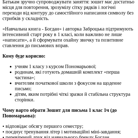
Батькам зручно супроводжувати заняття: зошит має достатньо
місця для повторення, зрозумілу сітку рядків і логічні
переходи від контуру до самостійного написання символу без
стрибків у складність.
«Навчальна книга - Богдан» і авторка Заброцька підтримують
інтенсивний старт року в 1 класі, коли важливо не лише
«написати», а й сформувати охайну звичку та позитивне
ставлення до письмових вправ.
Кому буде корисно:
учням 1 класу з курсом Пономарьової;
родинам, які готують домашній комплект «перша
частина»;
вчителям початкової школи з фокусом на щоденне
письмо;
дітям, яким потрібні чіткі зразки й стабільна структура
сторінки.
Чому варто обрати Зошит для письма 1 клас 1ч (до
Пономарьова):
• відповідає обсягу першого семестру;
• поєднує тренування літер і мотиваційні міні-завдання;
• перевірений друк від навчального бренду Богдан.