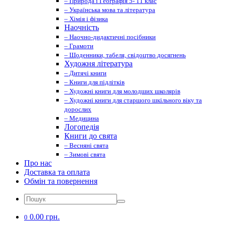
– Природа і Географія 5- 11 клас
– Українська мова та література
– Хімія і фізика
Наочність
– Наочно-дидактичні посібники
– Грамоти
– Щоденники, табеля, свідоцтво досягнень
Художня література
– Дитячі книги
– Книги для підлітків
– Художні книги для молодших школярів
– Художні книги для старшого шкільного віку та
дорослих
– Медицина
Логопедія
Книги до свята
– Весняні свята
– Зимові свята
Про нас
Доставка та оплата
Обмін та повернення
0.00 грн.
0