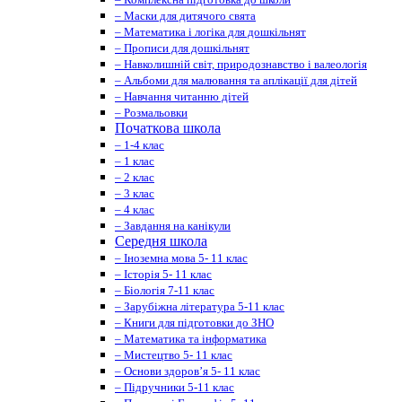
– Маски для дитячого свята
– Математика і логіка для дошкільнят
– Прописи для дошкільнят
– Навколишній світ, природознавство і валеологія
– Альбоми для малювання та аплікації для дітей
– Навчання читанню дітей
– Розмальовки
Початкова школа
– 1-4 клас
– 1 клас
– 2 клас
– 3 клас
– 4 клас
– Завдання на канікули
Середня школа
– Іноземна мова 5- 11 клас
– Історія 5- 11 клас
– Біологія 7-11 клас
– Зарубіжна література 5-11 клас
– Книги для підготовки до ЗНО
– Математика та інформатика
– Мистецтво 5- 11 клас
– Основи здоров’я 5- 11 клас
– Підручники 5-11 клас