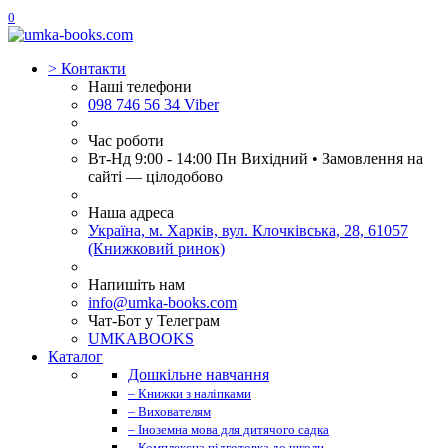
0
>
Контакти
Наші телефони
098 746 56 34 Viber
Час роботи
Вт-Нд 9:00 - 14:00 Пн Вихідний • Замовлення на
сайті — цілодобово
Наша адреса
Україна, м. Харків, вул. Клочківська, 28, 61057
(Книжковий ринок)
Напишіть нам
info@umka-books.com
Чат-Бот у Телеграм
UMKABOOKS
Каталог
Дошкільне навчання
– Книжки з наліпками
– Вихователям
– Іноземна мова для дитячого садка
– Комплексна підготовка до школи