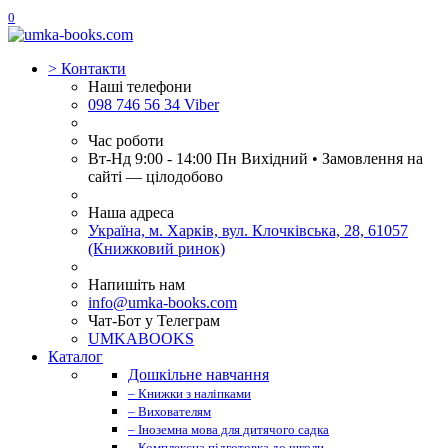
0
>
Контакти
Наші телефони
098 746 56 34 Viber
Час роботи
Вт-Нд 9:00 - 14:00 Пн Вихідний • Замовлення на
сайті — цілодобово
Наша адреса
Україна, м. Харків, вул. Клочківська, 28, 61057
(Книжковий ринок)
Напишіть нам
info@umka-books.com
Чат-Бот у Телеграм
UMKABOOKS
Каталог
Дошкільне навчання
– Книжки з наліпками
– Вихователям
– Іноземна мова для дитячого садка
– Комплексна підготовка до школи