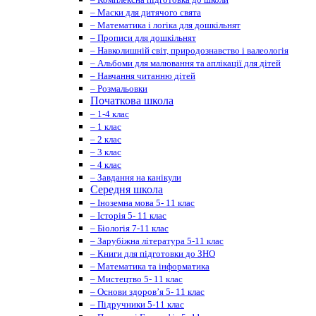
– Маски для дитячого свята
– Математика і логіка для дошкільнят
– Прописи для дошкільнят
– Навколишній світ, природознавство і валеологія
– Альбоми для малювання та аплікації для дітей
– Навчання читанню дітей
– Розмальовки
Початкова школа
– 1-4 клас
– 1 клас
– 2 клас
– 3 клас
– 4 клас
– Завдання на канікули
Середня школа
– Іноземна мова 5- 11 клас
– Історія 5- 11 клас
– Біологія 7-11 клас
– Зарубіжна література 5-11 клас
– Книги для підготовки до ЗНО
– Математика та інформатика
– Мистецтво 5- 11 клас
– Основи здоров’я 5- 11 клас
– Підручники 5-11 клас