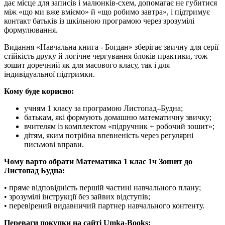
дає місце для записів і малюнків-схем, допомагає не губитися
між «що ми вже вміємо» й «що робимо завтра», і підтримує
контакт батьків із шкільною програмою через зрозумілі
формулювання.
Видання «Навчальна книга - Богдан» зберігає звичну для серії
стійкість друку й логічне чергування блоків практики, тож
зошит доречний як для масового класу, так і для
індивідуальної підтримки.
Кому буде корисно:
учням 1 класу за програмою Листопад–Будна;
батькам, які формують домашню математичну звичку;
вчителям із комплектом «підручник + робочий зошит»;
дітям, яким потрібна впевненість через регулярні
письмові вправи.
Чому варто обрати Математика 1 клас 1ч Зошит до
Листопад Будна:
• пряме відповідність першій частині навчального плану;
• зрозумілі інструкції без зайвих відступів;
• перевірений видавничий партнер навчального контенту.
Переваги покупки на сайті Umka-Books: