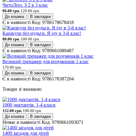
ЧитоЛіто. З 2 в 3 клас
96.00 грн.
120.00 грн.
До кошика
В закладки
Є в наявності
Код:
9786178678418
Канікули без нудьги. Я іду в 3-й клас!
80.00 грн.
100.00 грн.
До кошика
В закладки
Є в наявності
Код:
9789661089487
Великий тренажер для розумників 1 клас
170.00 грн.
До кошика
В закладки
Є в наявності
Код:
9786178387204
Товари зі знижкою
1000 диктантів. 1-4 класи
152.00 грн.
190.00 грн.
До кошика
В закладки
Немає в наявності
Код:
9789661093071
1400 загадок для дітей