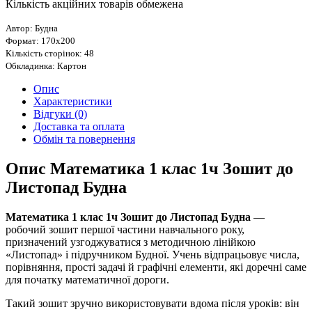
Кількість акційних товарів обмежена
Автор: Будна
Формат: 170х200
Кількість сторінок: 48
Обкладинка: Картон
Опис
Характеристики
Відгуки (0)
Доставка та оплата
Обмін та повернення
Опис Математика 1 клас 1ч Зошит до
Листопад Будна
Математика 1 клас 1ч Зошит до Листопад Будна
—
робочий зошит першої частини навчального року,
призначений узгоджуватися з методичною лінійкою
«Листопад» і підручником Будної. Учень відпрацьовує числа,
порівняння, прості задачі й графічні елементи, які доречні саме
для початку математичної дороги.
Такий зошит зручно використовувати вдома після уроків: він