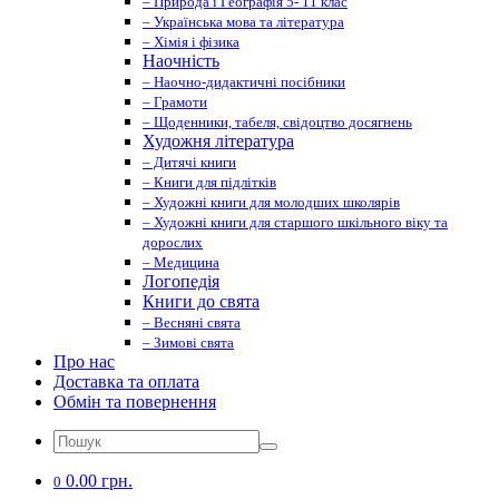
– Природа і Географія 5- 11 клас
– Українська мова та література
– Хімія і фізика
Наочність
– Наочно-дидактичні посібники
– Грамоти
– Щоденники, табеля, свідоцтво досягнень
Художня література
– Дитячі книги
– Книги для підлітків
– Художні книги для молодших школярів
– Художні книги для старшого шкільного віку та
дорослих
– Медицина
Логопедія
Книги до свята
– Весняні свята
– Зимові свята
Про нас
Доставка та оплата
Обмін та повернення
0.00 грн.
0