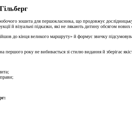
 Гільберг
обочого зошита для першокласника, що продовжує дослідницьку 
кції й візуальні підказки, які не лякають дитину обсягом нових 
 дійшов до кінця великого маршруту» й формує звичку підсумову
на першого року не вибивається зі стилю видання й зберігає якіст
шита;
вправи;
рг: