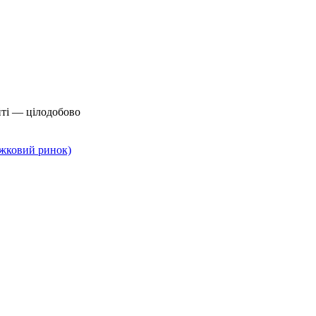
йті — цілодобово
нижковий ринок)