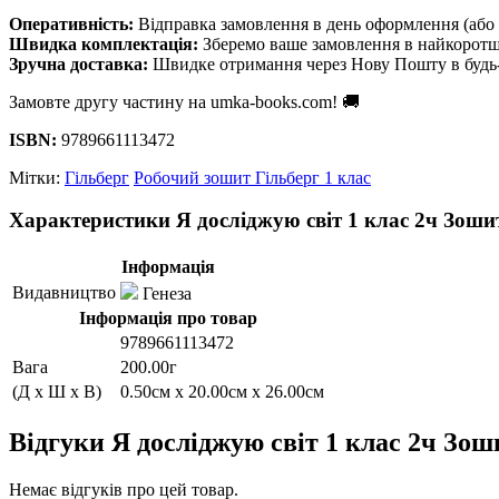
Оперативність:
Відправка замовлення в день оформлення (або 
Швидка комплектація:
Зберемо ваше замовлення в найкоротш
Зручна доставка:
Швидке отримання через Нову Пошту в будь-
Замовте другу частину на umka-books.com! 🚚
ISBN:
9789661113472
Мітки:
Гільберг
Робочий зошит Гільберг 1 клас
Характеристики Я досліджую світ 1 клас 2ч Зоши
Інформація
Видавництво
Генеза
Інформація про товар
9789661113472
Вага
200.00г
(Д x Ш x В)
0.50см x 20.00см x 26.00см
Відгуки Я досліджую світ 1 клас 2ч Зош
Немає відгуків про цей товар.