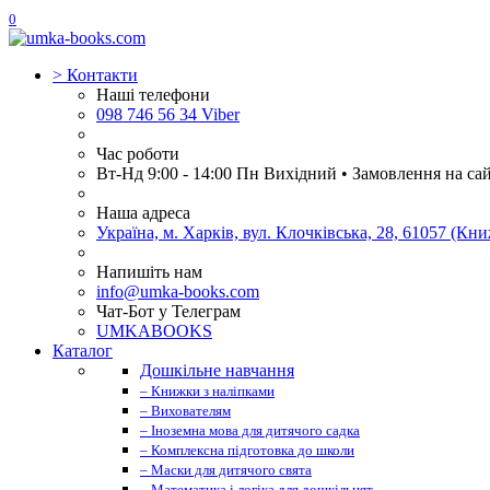
0
>
Контакти
Наші телефони
098 746 56 34 Viber
Час роботи
Вт-Нд 9:00 - 14:00 Пн Вихідний • Замовлення на са
Наша адреса
Україна, м. Харків, вул. Клочківська, 28, 61057 (К
Напишіть нам
info@umka-books.com
Чат-Бот у Телеграм
UMKABOOKS
Каталог
Дошкільне навчання
– Книжки з наліпками
– Вихователям
– Іноземна мова для дитячого садка
– Комплексна підготовка до школи
– Маски для дитячого свята
– Математика і логіка для дошкільнят