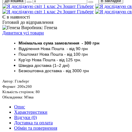
До кошика
В закладки
Є в наявності
Готовий до відправлення
Виробник: Генеза
Дивитися усі товари
Мінімальна сума замовлення - 30
0 грн
Відділення Нова Пошта - від 9
0 грн
Поштомат
Нова Пошта
- від 100
грн
Кур’єр
Нова Пошта - від
125 грн
.
Швидка доставка (1–2 дні)
Безкоштовна доставка
- від 3000
грн
Автор: Гільберг
Формат: 200х260
Кількість сторінок: 80
Обкладинка: М'яка
Опис
Характеристики
Відгуки (0)
Доставка та оплата
Обмін та повернення