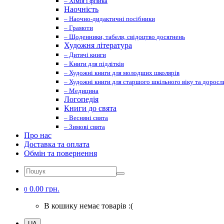
– Хімія і фізика
Наочність
– Наочно-дидактичні посібники
– Грамоти
– Щоденники, табеля, свідоцтво досягнень
Художня література
– Дитячі книги
– Книги для підлітків
– Художні книги для молодших школярів
– Художні книги для старшого шкільного віку та доросл
– Медицина
Логопедія
Книги до свята
– Весняні свята
– Зимові свята
Про нас
Доставка та оплата
Обмін та повернення
0.00 грн.
0
В кошику немає товарів :(
UA