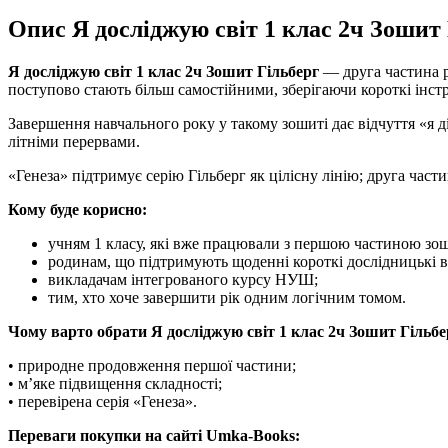
Опис Я досліджую світ 1 клас 2ч Зошит
Я досліджую світ 1 клас 2ч Зошит Гільберг
— друга частина р
поступово стають більш самостійними, зберігаючи короткі інстру
Завершення навчального року у такому зошиті дає відчуття «я
літніми перервами.
«Генеза» підтримує серію Гільберг як цілісну лінію; друга части
Кому буде корисно:
учням 1 класу, які вже працювали з першою частиною зо
родинам, що підтримують щоденні короткі дослідницькі 
викладачам інтегрованого курсу НУШ;
тим, хто хоче завершити рік одним логічним томом.
Чому варто обрати Я досліджую світ 1 клас 2ч Зошит Гільбе
• природне продовження першої частини;
• м’яке підвищення складності;
• перевірена серія «Генеза».
Переваги покупки на сайті Umka-Books: