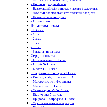
– Прописи для дошкільнят
– Навколишній світ, природознавство і валеологія
– Альбоми для малювання та аплікації для дітей
– Навчання читанню дітей
– Розмальовки
Початкова школа
– 1-4 клас
– 1 клас
– 2 клас
– 3 клас
– 4 клас
– Завдання на канікули
Середня школа
– Іноземна мова 5- 11 клас
– Історія 5- 11 клас
– Біологія 7-11 клас
– Зарубіжна література 5-11 клас
– Книги для підготовки до ЗНО
– Математика та інформатика
– Мистецтво 5- 11 клас
– Основи здоров’я 5- 11 клас
– Підручники 5-11 клас
– Природа і Географія 5- 11 клас
– Українська мова та література