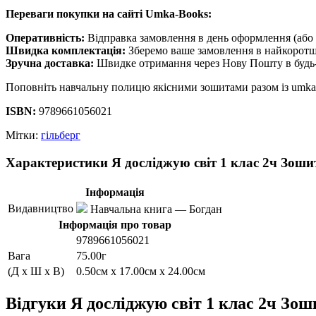
Переваги покупки на сайті Umka-Books:
Оперативність:
Відправка замовлення в день оформлення (або 
Швидка комплектація:
Зберемо ваше замовлення в найкоротш
Зручна доставка:
Швидке отримання через Нову Пошту в будь-
Поповніть навчальну полицю якісними зошитами разом із umka-
ISBN:
9789661056021
Мітки:
гільберг
Характеристики Я досліджую світ 1 клас 2ч Зоши
Інформація
Видавництво
Навчальна книга — Богдан
Інформація про товар
9789661056021
Вага
75.00г
(Д x Ш x В)
0.50см x 17.00см x 24.00см
Відгуки Я досліджую світ 1 клас 2ч Зош