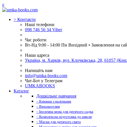
0
>
Контакти
Наші телефони
098 746 56 34 Viber
Час роботи
Вт-Нд 9:00 - 14:00 Пн Вихідний • Замовлення на са
Наша адреса
Україна, м. Харків, вул. Клочківська, 28, 61057 (К
Напишіть нам
info@umka-books.com
Чат-Бот у Телеграм
UMKABOOKS
Каталог
Дошкільне навчання
– Книжки з наліпками
– Вихователям
– Іноземна мова для дитячого садка
– Комплексна підготовка до школи
– Маски для дитячого свята
– Математика і логіка для дошкільнят