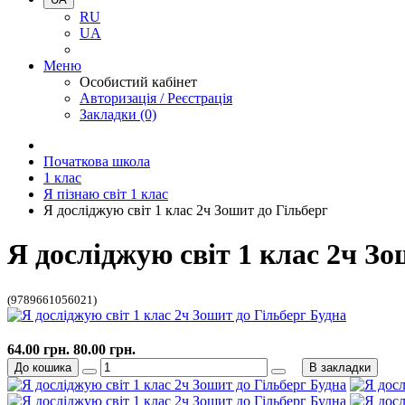
RU
UA
Меню
Особистий кабінет
Авторизація / Реєстрація
Закладки (0)
Початкова школа
1 клас
Я пізнаю світ 1 клас
Я досліджую світ 1 клас 2ч Зошит до Гільберг
Я досліджую світ 1 клас 2ч Зо
(9789661056021)
64.00 грн.
80.00 грн.
До кошика
В закладки