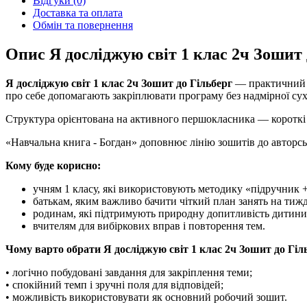
Відгуки (0)
Доставка та оплата
Обмін та повернення
Опис Я досліджую світ 1 клас 2ч Зошит 
Я досліджую світ 1 клас 2ч Зошит до Гільберг
— практичний п
про себе допомагають закріплювати програму без надмірної сух
Структура орієнтована на активного першокласника — короткі бл
«Навчальна книга - Богдан» доповнює лінію зошитів до авторськ
Кому буде корисно:
учням 1 класу, які використовують методику «підручник 
батькам, яким важливо бачити чіткий план занять на тижд
родинам, які підтримують природну допитливість дитини
вчителям для вибіркових вправ і повторення тем.
Чому варто обрати Я досліджую світ 1 клас 2ч Зошит до Гіл
• логічно побудовані завдання для закріплення теми;
• спокійний темп і зручні поля для відповідей;
• можливість використовувати як основний робочий зошит.