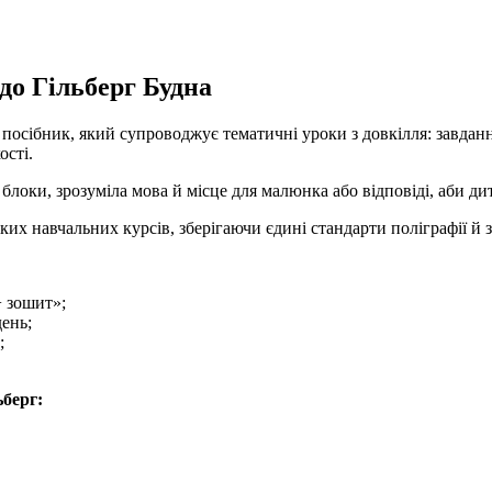
до Гільберг Будна
осібник, який супроводжує тематичні уроки з довкілля: завдання
ості.
оки, зрозуміла мова й місце для малюнка або відповіді, аби дит
их навчальних курсів, зберігаючи єдині стандарти поліграфії й з
+ зошит»;
ень;
;
ьберг: