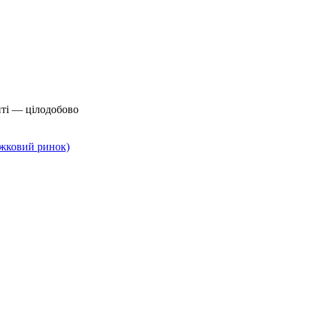
йті — цілодобово
нижковий ринок)