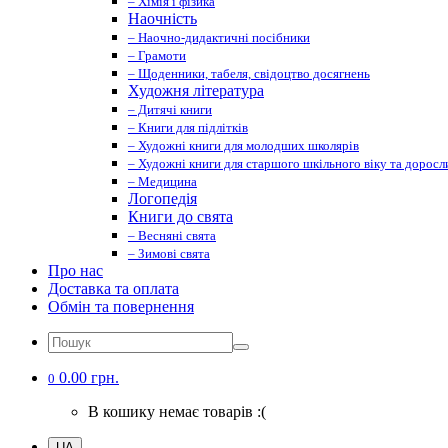
– Хімія і фізика
Наочність
– Наочно-дидактичні посібники
– Грамоти
– Щоденники, табеля, свідоцтво досягнень
Художня література
– Дитячі книги
– Книги для підлітків
– Художні книги для молодших школярів
– Художні книги для старшого шкільного віку та доросл
– Медицина
Логопедія
Книги до свята
– Весняні свята
– Зимові свята
Про нас
Доставка та оплата
Обмін та повернення
0.00 грн.
0
В кошику немає товарів :(
UA