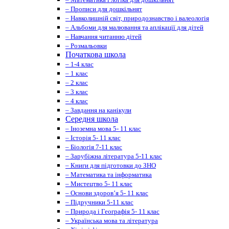
– Прописи для дошкільнят
– Навколишній світ, природознавство і валеологія
– Альбоми для малювання та аплікації для дітей
– Навчання читанню дітей
– Розмальовки
Початкова школа
– 1-4 клас
– 1 клас
– 2 клас
– 3 клас
– 4 клас
– Завдання на канікули
Середня школа
– Іноземна мова 5- 11 клас
– Історія 5- 11 клас
– Біологія 7-11 клас
– Зарубіжна література 5-11 клас
– Книги для підготовки до ЗНО
– Математика та інформатика
– Мистецтво 5- 11 клас
– Основи здоров’я 5- 11 клас
– Підручники 5-11 клас
– Природа і Географія 5- 11 клас
– Українська мова та література