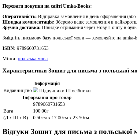
Переваги покупки на сайті Umka-Books:
Оперативність:
Відправка замовлення в день оформлення (або 
Швидка комплектація:
Зберемо ваше замовлення в найкоротш
Зручна доставка:
Швидке отримання через Нову Пошту в будь-
Зміцніть письмову базу польської мови — замовляйте на umka-b
ISBN:
9789660731653
Мітки:
польська мова
Характеристики Зошит для письма з польської м
Інформація
Видавництво
Підручники і Посібники
Інформація про товар
9789660731653
Вага
100.00г
(Д x Ш x В)
0.50см x 17.00см x 23.50см
Відгуки Зошит для письма з польської