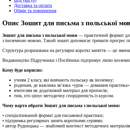
Відгуки (0)
Доставка та оплата
Обмін та повернення
Опис Зошит для письма з польської мо
Зошит для письма з польської мови
— практичний формат для д
з іноземною мовою. Такий зошит допомагає тримати прогрес п
Структура розрахована на регулярні короткі заняття — це змен
Видавництво Підручники і Посібники підтримує лінію іноземни
Кому буде корисно:
учням 2 класу, які вивчають польську як іноземну;
родинам, де важлива зв’язка «урок — домашня практика»
вчителям як додатковий матеріал для прописів;
тим, хто цінує методичну спорідненість із курсом.
Чому варто обрати Зошит для письма з польської мови:
• спеціалізований формат для письмової практики;
• підтримка регулярних занять короткими серіями;
• автор Рудницька — знайомий контекст методичних матеріалів