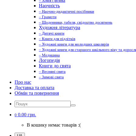
– Хімія і фізика
Наочність
– Наочно-дидактичні посібники
– Грамоти
– Щоденники, табеля, свідоцтво досягнень
Художня література
– Дитячі книги
– Книги для підлітків
– Художні книги для молодших школярів
– Художні книги для старшого шкільного віку та доросл
– Медицина
Логопедія
Книги до свята
– Весняні свята
– Зимові свята
Про нас
Доставка та оплата
Обмін та повернення
0.00 грн.
0
В кошику немає товарів :(
UA