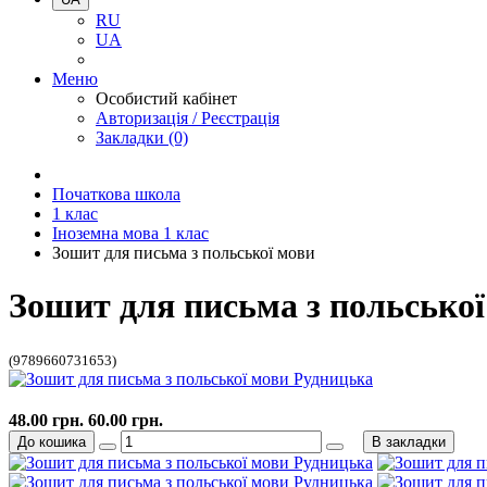
RU
UA
Меню
Особистий кабінет
Авторизація / Реєстрація
Закладки (0)
Початкова школа
1 клас
Іноземна мова 1 клас
Зошит для письма з польської мови
Зошит для письма з польсько
(9789660731653)
48.00 грн.
60.00 грн.
До кошика
В закладки