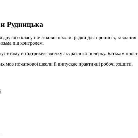
ви Рудницька
ругого класу початкової школи: рядки для прописів, завдання на
исьма під контролем.
шує втому й підтримує звичку акуратного почерку. Батькам прост
х мов початкової школи й випускає практичні робочі зошити.
;
.