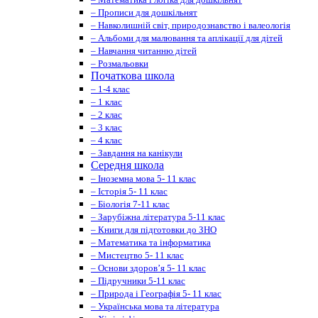
– Прописи для дошкільнят
– Навколишній світ, природознавство і валеологія
– Альбоми для малювання та аплікації для дітей
– Навчання читанню дітей
– Розмальовки
Початкова школа
– 1-4 клас
– 1 клас
– 2 клас
– 3 клас
– 4 клас
– Завдання на канікули
Середня школа
– Іноземна мова 5- 11 клас
– Історія 5- 11 клас
– Біологія 7-11 клас
– Зарубіжна література 5-11 клас
– Книги для підготовки до ЗНО
– Математика та інформатика
– Мистецтво 5- 11 клас
– Основи здоров’я 5- 11 клас
– Підручники 5-11 клас
– Природа і Географія 5- 11 клас
– Українська мова та література