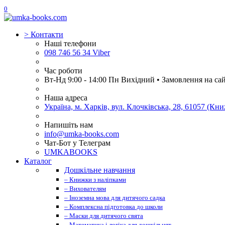
0
>
Контакти
Наші телефони
098 746 56 34 Viber
Час роботи
Вт-Нд 9:00 - 14:00 Пн Вихідний • Замовлення на са
Наша адреса
Україна, м. Харків, вул. Клочківська, 28, 61057 (К
Напишіть нам
info@umka-books.com
Чат-Бот у Телеграм
UMKABOOKS
Каталог
Дошкільне навчання
– Книжки з наліпками
– Вихователям
– Іноземна мова для дитячого садка
– Комплексна підготовка до школи
– Маски для дитячого свята
– Математика і логіка для дошкільнят