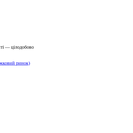
йті — цілодобово
нижковий ринок)