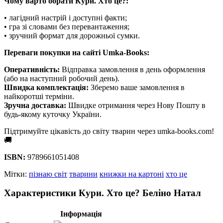
Чому варто обрати Кури. Хто це?:
• лагідний настрій і доступні факти;
• гра зі словами без перевантаження;
• зручний формат для дорожньої сумки.
Переваги покупки на сайті Umka-Books:
Оперативність:
Відправка замовлення в день оформлення
(або на наступний робочий день).
Швидка комплектація:
Зберемо ваше замовлення в
найкоротші терміни.
Зручна доставка:
Швидке отримання через Нову Пошту в
будь-якому куточку України.
Підтримуйте цікавість до світу тварин через umka-books.com!
🚚
ISBN:
9789661051408
Мітки:
пізнаю світ
тварини
книжки на картоні
хто це
Характеристики Кури. Хто це? Беліно Натал
Інформація