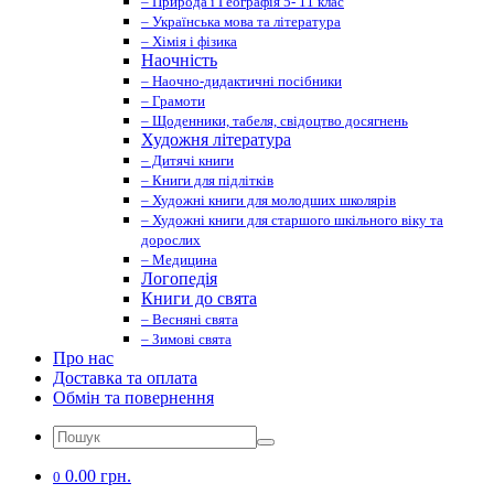
– Природа і Географія 5- 11 клас
– Українська мова та література
– Хімія і фізика
Наочність
– Наочно-дидактичні посібники
– Грамоти
– Щоденники, табеля, свідоцтво досягнень
Художня література
– Дитячі книги
– Книги для підлітків
– Художні книги для молодших школярів
– Художні книги для старшого шкільного віку та
дорослих
– Медицина
Логопедія
Книги до свята
– Весняні свята
– Зимові свята
Про нас
Доставка та оплата
Обмін та повернення
0.00 грн.
0