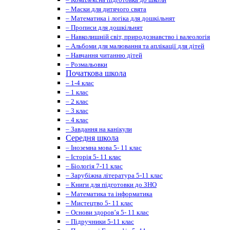
– Маски для дитячого свята
– Математика і логіка для дошкільнят
– Прописи для дошкільнят
– Навколишній світ, природознавство і валеологія
– Альбоми для малювання та аплікації для дітей
– Навчання читанню дітей
– Розмальовки
Початкова школа
– 1-4 клас
– 1 клас
– 2 клас
– 3 клас
– 4 клас
– Завдання на канікули
Середня школа
– Іноземна мова 5- 11 клас
– Історія 5- 11 клас
– Біологія 7-11 клас
– Зарубіжна література 5-11 клас
– Книги для підготовки до ЗНО
– Математика та інформатика
– Мистецтво 5- 11 клас
– Основи здоров’я 5- 11 клас
– Підручники 5-11 клас