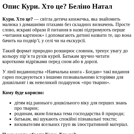
Опис Кури. Хто це? Беліно Натал
Кури. Хто це?
— світла дитяча книжечка, яка знайомить
малюка з домашніми птахами без складних визначень. Просте
слово, яскраві образи й питання в назві підтримують перше
«читання картинок» і допомагають дитині назвати те, що вона
бачить на подвір’ї, у селі чи на екскурсії.
Такий формат природно розширює словник, тренує увагу до
кольору пір’я та рухів курей. Батькам зручно читати
короткими відрізками перед сном або в дорозі.
У лінії видавництва «Навчальна книга - Богдан» такі видання
гарно поєднуються з іншими познавальними історіями для
дошкільнят і як невеликий подарунок «про тварин».
Кому буде корисно:
дітям від раннього дошкільного віку для перших знань
про тварин;
родинам, яким близька тема господарства й природи;
батькам, які шукають спокійні пізнавальні тексти;
вихователям ясельних груп як ілюстративний матеріал.