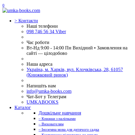
0
>
Контакти
Наші телефони
098 746 56 34 Viber
Час роботи
Вт-Нд 9:00 - 14:00 Пн Вихідний • Замовлення на
сайті — цілодобово
Наша адреса
Україна, м. Харків, вул. Клочківська, 28, 61057
(Книжковий ринок)
Напишіть нам
info@umka-books.com
Чат-Бот у Телеграм
UMKABOOKS
Каталог
Дошкільне навчання
– Книжки з наліпками
– Вихователям
– Іноземна мова для дитячого садка
– Комплексна підготовка до школи