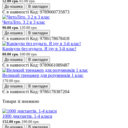
52.00 грн.
65.00 грн.
До кошика
В закладки
Є в наявності
Код:
9789660735873
ЧитоЛіто. З 2 в 3 клас
96.00 грн.
120.00 грн.
До кошика
В закладки
Є в наявності
Код:
9786178678418
Канікули без нудьги. Я іду в 3-й клас!
80.00 грн.
100.00 грн.
До кошика
В закладки
Є в наявності
Код:
9789661089487
Великий тренажер для розумників 1 клас
170.00 грн.
До кошика
В закладки
Є в наявності
Код:
9786178387204
Товари зі знижкою
1000 диктантів. 1-4 класи
152.00 грн.
190.00 грн.
До кошика
В закладки