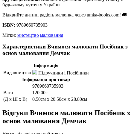
будь-якому куточку України.
Відкрийте дитині радість малюнка через umka-books.com! 🚚
ISBN:
9789660735903
Мітки:
мистецтво
малювання
Характеристики Вчимося малювати Посібник з
основ малювання Демчак
Інформація
Видавництво
Підручники і Посібники
Інформація про товар
9789660735903
Вага
120.00г
(Д x Ш x В)
0.50см x 20.50см x 28.80см
Відгуки Вчимося малювати Посібник з
основ малювання Демчак
Немає відгуків про цей товар.