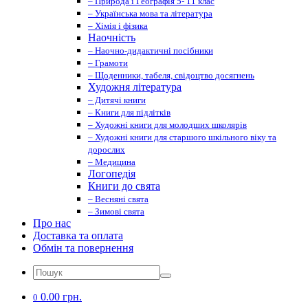
– Природа і Географія 5- 11 клас
– Українська мова та література
– Хімія і фізика
Наочність
– Наочно-дидактичні посібники
– Грамоти
– Щоденники, табеля, свідоцтво досягнень
Художня література
– Дитячі книги
– Книги для підлітків
– Художні книги для молодших школярів
– Художні книги для старшого шкільного віку та
дорослих
– Медицина
Логопедія
Книги до свята
– Весняні свята
– Зимові свята
Про нас
Доставка та оплата
Обмін та повернення
0.00 грн.
0