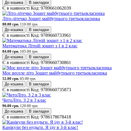
До кошика
В закладки
Є в наявності
Код:
9789661062039
Літо-літечко Зошит майбутнього третьокласника
88.00 грн.
110.00 грн.
До кошика
В закладки
Є в наявності
Код:
9789660733961
Математика Літній зошит з 1 в 2 клас
84.00 грн.
105.00 грн.
До кошика
В закладки
Є в наявності
Код:
9789660730861
Моє веселе літо Зошит майбутнього третьокласника
52.00 грн.
65.00 грн.
До кошика
В закладки
Є в наявності
Код:
9789660735873
ЧитоЛіто. З 2 в 3 клас
96.00 грн.
120.00 грн.
До кошика
В закладки
Є в наявності
Код:
9786178678418
Канікули без нудьги. Я іду в 3-й клас!