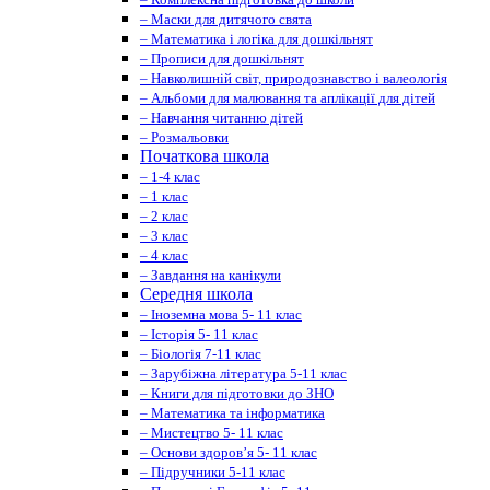
– Маски для дитячого свята
– Математика і логіка для дошкільнят
– Прописи для дошкільнят
– Навколишній світ, природознавство і валеологія
– Альбоми для малювання та аплікації для дітей
– Навчання читанню дітей
– Розмальовки
Початкова школа
– 1-4 клас
– 1 клас
– 2 клас
– 3 клас
– 4 клас
– Завдання на канікули
Середня школа
– Іноземна мова 5- 11 клас
– Історія 5- 11 клас
– Біологія 7-11 клас
– Зарубіжна література 5-11 клас
– Книги для підготовки до ЗНО
– Математика та інформатика
– Мистецтво 5- 11 клас
– Основи здоров’я 5- 11 клас
– Підручники 5-11 клас