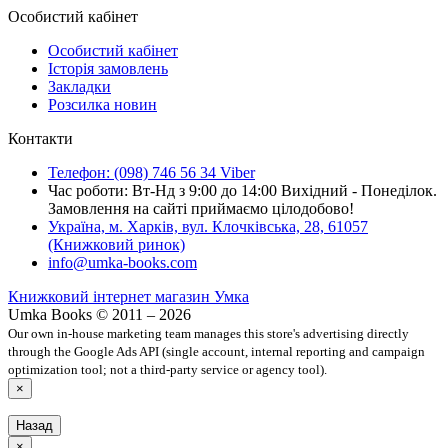
Особистий кабінет
Особистий кабінет
Історія замовлень
Закладки
Розсилка новин
Контакти
Телефон: (098) 746 56 34 Viber
Час роботи: Вт-Нд з 9:00 до 14:00 Вихідний - Понеділок.
Замовлення на сайті приймаємо цілодобово!
Україна, м. Харків, вул. Клочківська, 28, 61057
(Книжковий ринок)
info@umka-books.com
Книжковий інтернет магазин Умка
Umka Books © 2011 – 2026
Our own in-house marketing team manages this store's advertising directly
through the Google Ads API (single account, internal reporting and campaign
optimization tool; not a third-party service or agency tool).
×
Назад
×