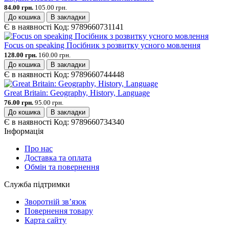
84.00 грн.
105.00 грн.
До кошика
В закладки
Є в наявності
Код:
9789660731141
Focus on speaking Посібник з розвитку усного мовлення
128.00 грн.
160.00 грн.
До кошика
В закладки
Є в наявності
Код:
9789660744448
Great Britain: Geography, History, Language
76.00 грн.
95.00 грн.
До кошика
В закладки
Є в наявності
Код:
9789660734340
Інформація
Про нас
Доставка та оплата
Обмін та повернення
Служба підтримки
Зворотній зв’язок
Повернення товару
Карта сайту