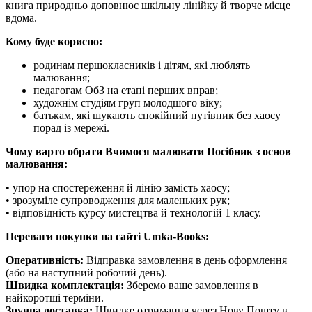
книга природньо доповнює шкільну лінійку й творче місце
вдома.
Кому буде корисно:
родинам першокласників і дітям, які люблять
малювання;
педагогам ОбЗ на етапі перших вправ;
художнім студіям груп молодшого віку;
батькам, які шукають спокійний путівник без хаосу
порад із мережі.
Чому варто обрати Вчимося малювати Посібник з основ
малювання:
• упор на спостереження й лінію замість хаосу;
• зрозуміле супроводження для маленьких рук;
• відповідність курсу мистецтва й технологій 1 класу.
Переваги покупки на сайті Umka-Books:
Оперативність:
Відправка замовлення в день оформлення
(або на наступний робочий день).
Швидка комплектація:
Зберемо ваше замовлення в
найкоротші терміни.
Зручна доставка:
Швидке отримання через Нову Пошту в