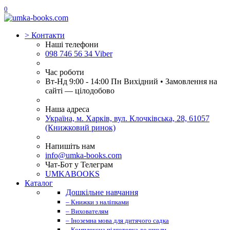
0
>
Контакти
Наші телефони
098 746 56 34 Viber
Час роботи
Вт-Нд 9:00 - 14:00 Пн Вихідний • Замовлення на
сайті — цілодобово
Наша адреса
Україна, м. Харків, вул. Клочківська, 28, 61057
(Книжковий ринок)
Напишіть нам
info@umka-books.com
Чат-Бот у Телеграм
UMKABOOKS
Каталог
Дошкільне навчання
– Книжки з наліпками
– Вихователям
– Іноземна мова для дитячого садка
– Комплексна підготовка до школи