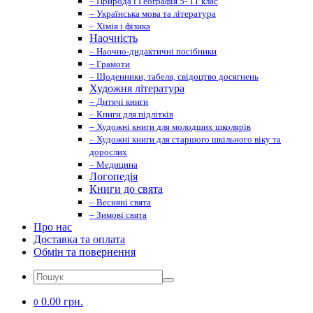
– Природа і Географія 5- 11 клас
– Українська мова та література
– Хімія і фізика
Наочність
– Наочно-дидактичні посібники
– Грамоти
– Щоденники, табеля, свідоцтво досягнень
Художня література
– Дитячі книги
– Книги для підлітків
– Художні книги для молодших школярів
– Художні книги для старшого шкільного віку та
дорослих
– Медицина
Логопедія
Книги до свята
– Весняні свята
– Зимові свята
Про нас
Доставка та оплата
Обмін та повернення
0.00 грн.
0