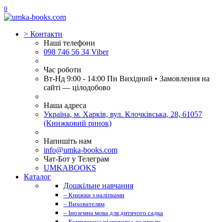
0
>
Контакти
Наші телефони
098 746 56 34 Viber
Час роботи
Вт-Нд 9:00 - 14:00 Пн Вихідний • Замовлення на
сайті — цілодобово
Наша адреса
Україна, м. Харків, вул. Клочківська, 28, 61057
(Книжковий ринок)
Напишіть нам
info@umka-books.com
Чат-Бот у Телеграм
UMKABOOKS
Каталог
Дошкільне навчання
– Книжки з наліпками
– Вихователям
– Іноземна мова для дитячого садка
– Комплексна підготовка до школи