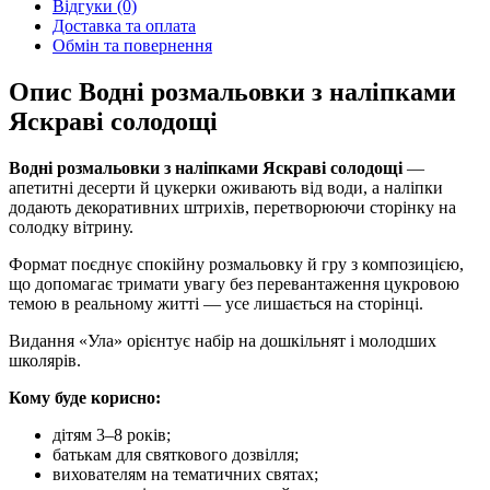
Відгуки (0)
Доставка та оплата
Обмін та повернення
Опис Водні розмальовки з наліпками
Яскраві солодощі
Водні розмальовки з наліпками Яскраві солодощі
—
апетитні десерти й цукерки оживають від води, а наліпки
додають декоративних штрихів, перетворюючи сторінку на
солодку вітрину.
Формат поєднує спокійну розмальовку й гру з композицією,
що допомагає тримати увагу без перевантаження цукровою
темою в реальному житті — усе лишається на сторінці.
Видання «Ула» орієнтує набір на дошкільнят і молодших
школярів.
Кому буде корисно:
дітям 3–8 років;
батькам для святкового дозвілля;
вихователям на тематичних святах;