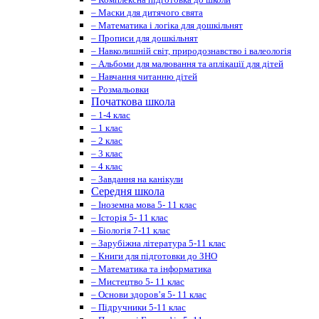
– Маски для дитячого свята
– Математика і логіка для дошкільнят
– Прописи для дошкільнят
– Навколишній світ, природознавство і валеологія
– Альбоми для малювання та аплікації для дітей
– Навчання читанню дітей
– Розмальовки
Початкова школа
– 1-4 клас
– 1 клас
– 2 клас
– 3 клас
– 4 клас
– Завдання на канікули
Середня школа
– Іноземна мова 5- 11 клас
– Історія 5- 11 клас
– Біологія 7-11 клас
– Зарубіжна література 5-11 клас
– Книги для підготовки до ЗНО
– Математика та інформатика
– Мистецтво 5- 11 клас
– Основи здоров’я 5- 11 клас
– Підручники 5-11 клас