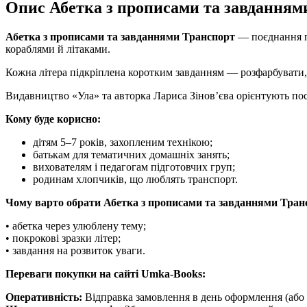
Опис Абетка з прописами та завданням
Абетка з прописами та завданнями Транспорт
— поєднання пр
кораблями й літаками.
Кожна літера підкріплена коротким завданням — розфарбувати, 
Видавництво «Ула» та авторка Лариса Зінов’єва орієнтують пос
Кому буде корисно:
дітям 5–7 років, захопленим технікою;
батькам для тематичних домашніх занять;
вихователям і педагогам підготовчих груп;
родинам хлопчиків, що люблять транспорт.
Чому варто обрати Абетка з прописами та завданнями Тран
• абетка через улюблену тему;
• покрокові зразки літер;
• завдання на розвиток уваги.
Переваги покупки на сайті Umka-Books:
Оперативність:
Відправка замовлення в день оформлення (або 