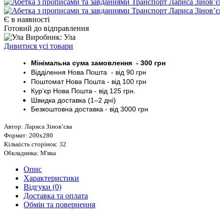
Є в наявності
Готовий до відправлення
Виробник: Ула
Дивитися усі товари
Мінімальна сума замовлення - 30
0 грн
Відділення Нова Пошта - від 9
0 грн
Поштомат
Нова Пошта
- від 100
грн
Кур’єр
Нова Пошта - від
125 грн
.
Швидка доставка (1–2 дні)
Безкоштовна доставка
- від 3000
грн
Автор: Лариса Зінов’єва
Формат: 200х280
Кількість сторінок: 32
Обкладинка: М'яка
Опис
Характеристики
Відгуки (0)
Доставка та оплата
Обмін та повернення