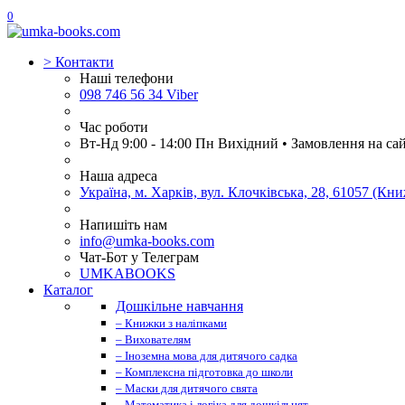
0
>
Контакти
Наші телефони
098 746 56 34 Viber
Час роботи
Вт-Нд 9:00 - 14:00 Пн Вихідний • Замовлення на са
Наша адреса
Україна, м. Харків, вул. Клочківська, 28, 61057 (К
Напишіть нам
info@umka-books.com
Чат-Бот у Телеграм
UMKABOOKS
Каталог
Дошкільне навчання
– Книжки з наліпками
– Вихователям
– Іноземна мова для дитячого садка
– Комплексна підготовка до школи
– Маски для дитячого свята
– Математика і логіка для дошкільнят