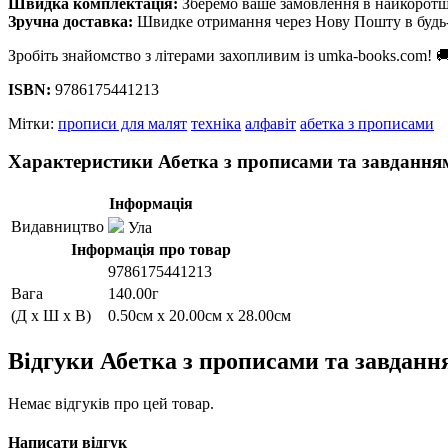
Швидка комплектація:
Зберемо ваше замовлення в найкоротш
Зручна доставка:
Швидке отримання через Нову Пошту в будь-
Зробіть знайомство з літерами захопливим із umka-books.com! 
ISBN:
9786175441213
Мітки:
прописи для малят
техніка
алфавіт
абетка з прописами
Характеристики Абетка з прописами та завдання
Інформація
Видавництво
Ула
Інформація про товар
9786175441213
Вага
140.00г
(Д x Ш x В)
0.50см x 20.00см x 28.00см
Відгуки Абетка з прописами та завданн
Немає відгуків про цей товар.
Написати відгук