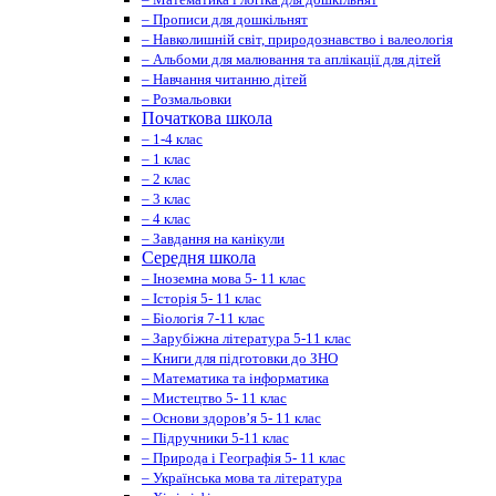
– Прописи для дошкільнят
– Навколишній світ, природознавство і валеологія
– Альбоми для малювання та аплікації для дітей
– Навчання читанню дітей
– Розмальовки
Початкова школа
– 1-4 клас
– 1 клас
– 2 клас
– 3 клас
– 4 клас
– Завдання на канікули
Середня школа
– Іноземна мова 5- 11 клас
– Історія 5- 11 клас
– Біологія 7-11 клас
– Зарубіжна література 5-11 клас
– Книги для підготовки до ЗНО
– Математика та інформатика
– Мистецтво 5- 11 клас
– Основи здоров’я 5- 11 клас
– Підручники 5-11 клас
– Природа і Географія 5- 11 клас
– Українська мова та література