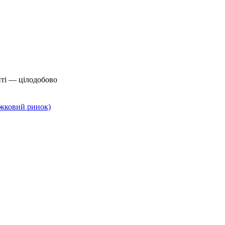
йті — цілодобово
нижковий ринок)