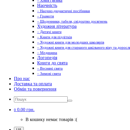
– Хімія і фізика
Наочність
– Наочно-дидактичні посібники
– Грамоти
– Щоденники, табеля, свідоцтво досягнень
Художня література
– Дитячі книги
– Книги для підлітків
– Художні книги для молодших школярів
– Художні книги для старшого шкільного віку та доросл
– Медицина
Логопедія
Книги до свята
– Весняні свята
– Зимові свята
Про нас
Доставка та оплата
Обмін та повернення
0.00 грн.
0
В кошику немає товарів :(
UA