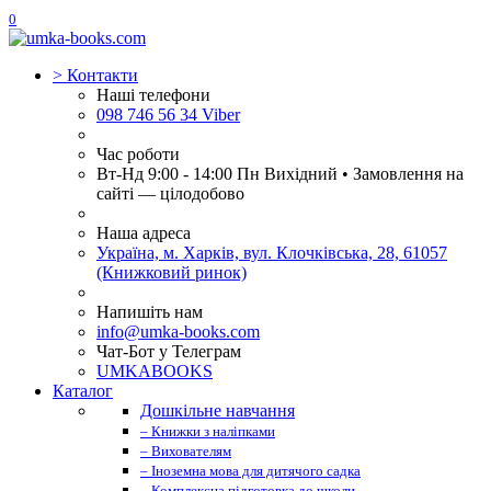
0
>
Контакти
Наші телефони
098 746 56 34 Viber
Час роботи
Вт-Нд 9:00 - 14:00 Пн Вихідний • Замовлення на
сайті — цілодобово
Наша адреса
Україна, м. Харків, вул. Клочківська, 28, 61057
(Книжковий ринок)
Напишіть нам
info@umka-books.com
Чат-Бот у Телеграм
UMKABOOKS
Каталог
Дошкільне навчання
– Книжки з наліпками
– Вихователям
– Іноземна мова для дитячого садка
– Комплексна підготовка до школи