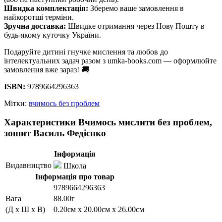
Швидка комплектація:
Зберемо ваше замовлення в
найкоротші терміни.
Зручна доставка:
Швидке отримання через Нову Пошту в
будь-якому куточку України.
Подаруйте дитині гнучке мислення та любов до
інтелектуальних задач разом з umka-books.com — оформлюйте
замовлення вже зараз! 🚚
ISBN:
9789664296363
Мітки:
вчимось без проблем
Характеристики Вчимось мислити без проблем,
зошит Василь Федієнко
Інформація
Видавництво
Школа
Інформація про товар
9789664296363
Вага
88.00г
(Д x Ш x В)
0.20см x 20.00см x 26.00см