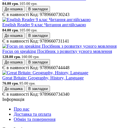
84.00 грн.
105.00 грн.
До кошика
В закладки
Є в наявності
Код:
9789660730243
English Reader 9 клас Читання англійською
84.00 грн.
105.00 грн.
До кошика
В закладки
Є в наявності
Код:
9789660731141
Focus on speaking Посібник з розвитку усного мовлення
128.00 грн.
160.00 грн.
До кошика
В закладки
Є в наявності
Код:
9789660744448
Great Britain: Geography, History, Language
76.00 грн.
95.00 грн.
До кошика
В закладки
Є в наявності
Код:
9789660734340
Інформація
Про нас
Доставка та оплата
Обмін та повернення