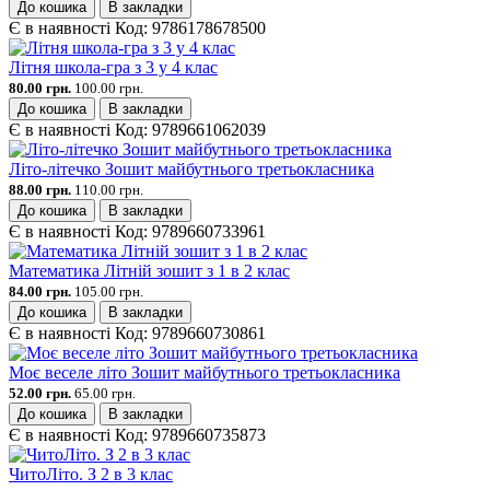
До кошика
В закладки
Є в наявності
Код:
9786178678500
Літня школа-гра з 3 у 4 клас
80.00 грн.
100.00 грн.
До кошика
В закладки
Є в наявності
Код:
9789661062039
Літо-літечко Зошит майбутнього третьокласника
88.00 грн.
110.00 грн.
До кошика
В закладки
Є в наявності
Код:
9789660733961
Математика Літній зошит з 1 в 2 клас
84.00 грн.
105.00 грн.
До кошика
В закладки
Є в наявності
Код:
9789660730861
Моє веселе літо Зошит майбутнього третьокласника
52.00 грн.
65.00 грн.
До кошика
В закладки
Є в наявності
Код:
9789660735873
ЧитоЛіто. З 2 в 3 клас