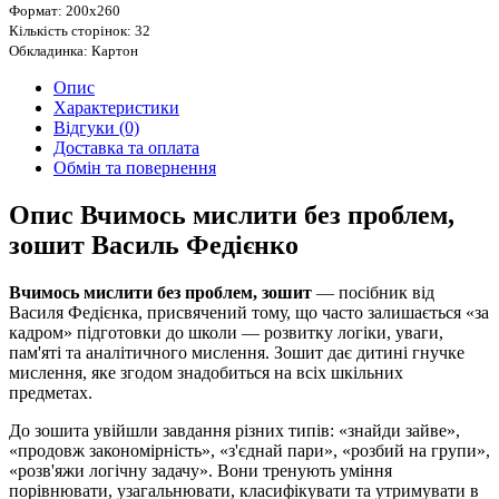
Формат: 200х260
Кількість сторінок: 32
Обкладинка: Картон
Опис
Характеристики
Відгуки (0)
Доставка та оплата
Обмін та повернення
Опис Вчимось мислити без проблем,
зошит Василь Федієнко
Вчимось мислити без проблем, зошит
— посібник від
Василя Федієнка, присвячений тому, що часто залишається «за
кадром» підготовки до школи — розвитку логіки, уваги,
пам'яті та аналітичного мислення. Зошит дає дитині гнучке
мислення, яке згодом знадобиться на всіх шкільних
предметах.
До зошита увійшли завдання різних типів: «знайди зайве»,
«продовж закономірність», «з'єднай пари», «розбий на групи»,
«розв'яжи логічну задачу». Вони тренують уміння
порівнювати, узагальнювати, класифікувати та утримувати в