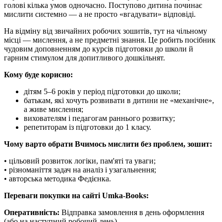
голові кілька умов одночасно. Поступово дитина починає
мислити системно — а не просто «вгадувати» відповіді.
На відміну від звичайних робочих зошитів, тут на чільному
місці — мислення, а не предметні знання. Це робить посібник
чудовим доповненням до курсів підготовки до школи й
гарним стимулом для допитливого дошкільнят.
Кому буде корисно:
дітям 5–6 років у період підготовки до школи;
батькам, які хочуть розвивати в дитини не «механічне»,
а живе мислення;
вихователям і педагогам раннього розвитку;
репетиторам із підготовки до 1 класу.
Чому варто обрати Вчимось мислити без проблем, зошит:
• цільовий розвиток логіки, пам'яті та уваги;
• різноманіття задач на аналіз і узагальнення;
• авторська методика Федієнка.
Переваги покупки на сайті Umka-Books:
Оперативність:
Відправка замовлення в день оформлення
(або на наступний робочий день).