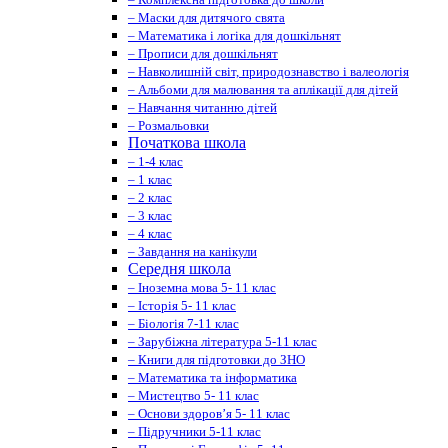
– Маски для дитячого свята
– Математика і логіка для дошкільнят
– Прописи для дошкільнят
– Навколишній світ, природознавство і валеологія
– Альбоми для малювання та аплікації для дітей
– Навчання читанню дітей
– Розмальовки
Початкова школа
– 1-4 клас
– 1 клас
– 2 клас
– 3 клас
– 4 клас
– Завдання на канікули
Середня школа
– Іноземна мова 5- 11 клас
– Історія 5- 11 клас
– Біологія 7-11 клас
– Зарубіжна література 5-11 клас
– Книги для підготовки до ЗНО
– Математика та інформатика
– Мистецтво 5- 11 клас
– Основи здоров’я 5- 11 клас
– Підручники 5-11 клас