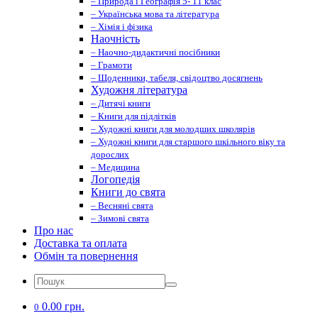
– Природа і Географія 5- 11 клас
– Українська мова та література
– Хімія і фізика
Наочність
– Наочно-дидактичні посібники
– Грамоти
– Щоденники, табеля, свідоцтво досягнень
Художня література
– Дитячі книги
– Книги для підлітків
– Художні книги для молодших школярів
– Художні книги для старшого шкільного віку та
дорослих
– Медицина
Логопедія
Книги до свята
– Весняні свята
– Зимові свята
Про нас
Доставка та оплата
Обмін та повернення
0.00 грн.
0