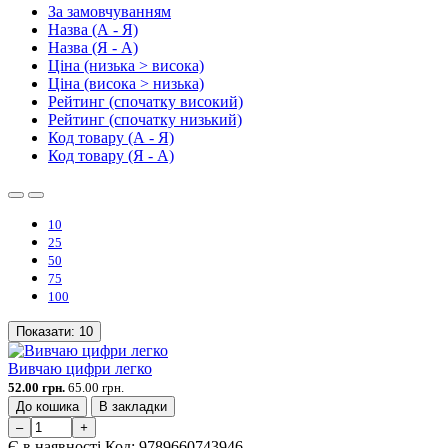
За замовчуванням
Назва (А - Я)
Назва (Я - А)
Ціна (низька > висока)
Ціна (висока > низька)
Рейтинг (спочатку високий)
Рейтинг (спочатку низький)
Код товару (А - Я)
Код товару (Я - А)
10
25
50
75
100
Показати:
10
Вивчаю цифри легко
52.00 грн.
65.00 грн.
До кошика
В закладки
–
+
Є в наявності
Код:
9789660743946