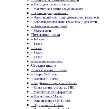
– Маски для дитячого свята
– Математика і логіка для дошкільнят
– Прописи для дошкільнят
– Навколишній світ, природознавство і валеологія
– Альбоми для малювання та аплікації для дітей
– Навчання читанню дітей
– Розмальовки
Початкова школа
– 1-4 клас
– 1 клас
– 2 клас
– 3 клас
– 4 клас
– Завдання на канікули
Середня школа
– Іноземна мова 5- 11 клас
– Історія 5- 11 клас
– Біологія 7-11 клас
– Зарубіжна література 5-11 клас
– Книги для підготовки до ЗНО
– Математика та інформатика
– Мистецтво 5- 11 клас
– Основи здоров’я 5- 11 клас
– Підручники 5-11 клас