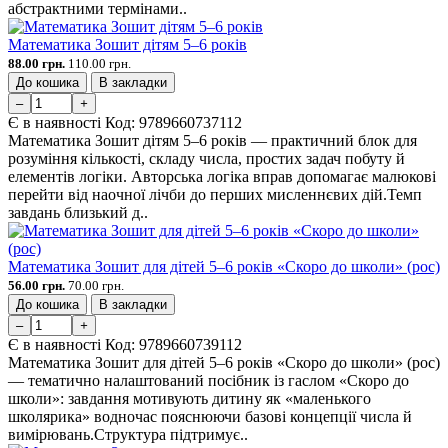
абстрактними термінами..
Математика Зошит дітям 5–6 років
88.00 грн.
110.00 грн.
До кошика
В закладки
–
+
Є в наявності
Код:
9789660737112
Математика Зошит дітям 5–6 років — практичний блок для
розуміння кількості, складу числа, простих задач побуту й
елементів логіки. Авторська логіка вправ допомагає малюкові
перейти від наочної лічби до перших мисленнєвих дій.Темп
завдань близький д..
Математика Зошит для дітей 5–6 років «Скоро до школи» (рос)
56.00 грн.
70.00 грн.
До кошика
В закладки
–
+
Є в наявності
Код:
9789660739112
Математика Зошит для дітей 5–6 років «Скоро до школи» (рос)
— тематично налаштований посібник із гаслом «Скоро до
школи»: завдання мотивують дитину як «маленького
школярика» водночас пояснюючи базові концепції числа й
вимірювань.Структура підтримує..