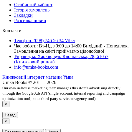
Особистий кабінет
Історія замовлень
Закладки
Розсилка новин
Контакти
Телефон: (098) 746 56 34 Viber
Час роботи: Вт-Нд з 9:00 до 14:00 Вихідний - Понеділок.
Замовлення на сайті приймаємо цілодобово!
Україна, м. Харків, вул. Клочківська, 28, 61057
(Книжковий ринок)
info@umka-books.com
Книжковий інтернет магазин Умка
Umka Books © 2011 – 2026
Our own in-house marketing team manages this store's advertising directly
through the Google Ads API (single account, internal reporting and campaign
optimization tool; not a third-party service or agency tool).
×
Назад
×