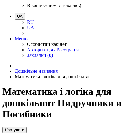
В кошику немає товарів :(
UA
RU
UA
Меню
Особистий кабінет
Авторизація / Реєстрація
Закладки (0)
Дошкільне навчання
Математика і логіка для дошкільнят
Математика і логіка для
дошкільнят Пидручники и
Посибники
Сортувати