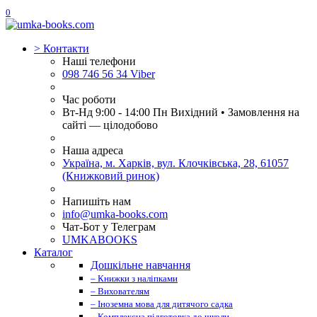
0
>
Контакти
Наші телефони
098 746 56 34 Viber
Час роботи
Вт-Нд 9:00 - 14:00 Пн Вихідний • Замовлення на
сайті — цілодобово
Наша адреса
Україна, м. Харків, вул. Клочківська, 28, 61057
(Книжковий ринок)
Напишіть нам
info@umka-books.com
Чат-Бот у Телеграм
UMKABOOKS
Каталог
Дошкільне навчання
– Книжки з наліпками
– Вихователям
– Іноземна мова для дитячого садка
– Комплексна підготовка до школи