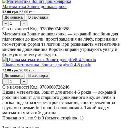
Математика Зошит дошколярика
52.00 грн.
65.00 грн.
До кошика
В закладки
–
+
Є в наявності
Код:
9789660740358
Математика Зошит дошколярика — яскравий посібник для
підготовки до школи: прості завдання на лічбу, порівняння,
геометричні форми та логічні ігри розвивають математичне
мислення дошкільника.Короткі вправи утримують увагу й
формують звичку до акурат..
Цікава математика. Зошит для дітей 4-5 років
72.00 грн.
90.00 грн.
До кошика
В закладки
–
+
Є в наявності
Код:
9789660726246
Цікава математика. Зошит для дітей 4-5 років — яскравий
робочий зошит для старшого дошкільного віку, де лічба й
логіка подаються через ігрові завдання, спостереження за
групами предметів і прості головоломки. Такий вхід у
математику м’який: дитина ..
Показано з 1 по 9 із 9 (всього сторінок: 1)
Товари зі знижкою