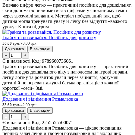
Вивчаю цифри легко — практичний посібник для дошкільнят,
який допомагає знайомитися з цифрами у спокійному темпі
через зрозумілі завдання. Матеріал побудований так, щоб
дитина могла тренувати увагу й лічбу без відчуття «важкого
уроку».Книга підтрим..
Грайся та розвивайся. Посібник для розвитку
56.00 грн.
70.00 грн.
До кошика
В закладки
–
+
Є в наявності
Код:
9789660736061
Грайся та розвивайся. Посібник для розвитку — практичний
посібник для дошкільного віку з наголосом на ігрові вправи,
легку логіку та розвиток уваги через зайняття, зрозумілі
дитині й не перевантажуючі батька організацією кожної
короткої «сесії».Змі..
Додавання і віднімання Розмальовка
33.60 грн.
42.00 грн.
До кошика
В закладки
–
+
Є в наявності
Код:
2255555500071
Додавання і віднімання Розмальовка — цікаве поєднання
перших задач лічби й творчої розмальовки для молодших