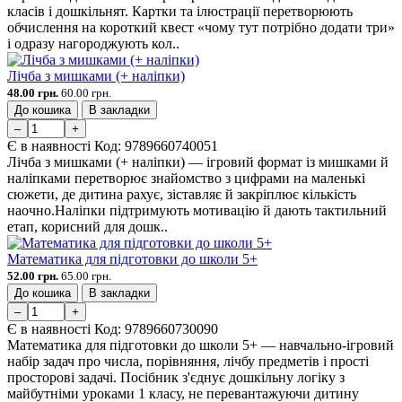
класів і дошкільнят. Картки та ілюстрації перетворюють
обчислення на короткий квест «чому тут потрібно додати три»
і одразу нагороджують кол..
Лічба з мишками (+ наліпки)
48.00 грн.
60.00 грн.
До кошика
В закладки
–
+
Є в наявності
Код:
9789660740051
Лічба з мишками (+ наліпки) — ігровий формат із мишками й
наліпками перетворює знайомство з цифрами на маленькі
сюжети, де дитина рахує, зіставляє й закріплює кількість
наочно.Наліпки підтримують мотивацію й дають тактильний
етап, корисний для дошк..
Математика для підготовки до школи 5+
52.00 грн.
65.00 грн.
До кошика
В закладки
–
+
Є в наявності
Код:
9789660730090
Математика для підготовки до школи 5+ — навчально-ігровий
набір задач про числа, порівняння, лічбу предметів і прості
просторові задачі. Посібник з'єднує дошкільну логіку з
майбутніми уроками 1 класу, не перевантажуючи дитину