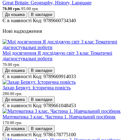
Great Britain: Geography, History, Language
76.00 грн.
95.00 грн.
До кошика
В закладки
Є в наявності
Код:
9789660734340
Нові надходження
Мої досягнення Я досліджую світ 3 клас Тематичні
діагностувальні роботи
70.00 грн.
До кошика
В закладки
Є в наявності
Код:
9789669914033
Захар Беркут. Історична повість
280.00 грн.
До кошика
В закладки
Є в наявності
Код:
9789661048453
Математика 3 клас. Частина 1. Навчальний посібник
170.00 грн.
До кошика
В закладки
Є в наявності
Код:
9786178775100