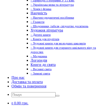
– Природа і Географія 5- 11 клас
– Українська мова та література
– Хімія і фізика
Наочність
– Наочно-дидактичні посібники
– Грамоти
– Щоденники, табеля, свідоцтво досягнень
Художня література
– Дитячі книги
– Книги для підлітків
– Художні книги для молодших школярів
– Художні книги для старшого шкільного віку та
дорослих
– Медицина
Логопедія
Книги до свята
– Весняні свята
– Зимові свята
Про нас
Доставка та оплата
Обмін та повернення
0.00 грн.
0