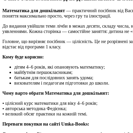
Математика для дошкільнят
— практичний посібник від Васил
поняття максимально просто, через гру та ілюстрації.
До видання увійшли теми лічби в межах десяти, складу числа, 
уявленнями. Кожна сторінка — самостійне заняття: дитина не «гу
Головне, що вирізняє посібник — цілісність. Це не розрізнені 
відстає від програми 1 класу.
Кому буде корисно:
дітям 4–6 років, які опановують математику;
майбутнім першокласникам;
батькам для послідовних занять удома;
вихователям і педагогам підготовки до школи.
Чому варто обрати Математика для дошкільнят:
• цілісний курс математики для віку 4–6 років;
• авторська методика Федієнка;
• великий обсяг практики на кожній темі.
Переваги покупки на сайті Umka-Books: