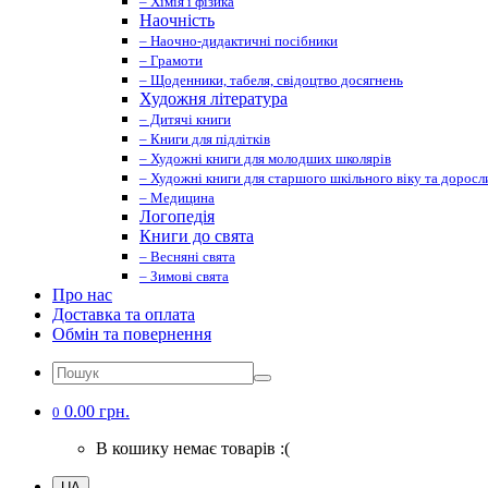
– Хімія і фізика
Наочність
– Наочно-дидактичні посібники
– Грамоти
– Щоденники, табеля, свідоцтво досягнень
Художня література
– Дитячі книги
– Книги для підлітків
– Художні книги для молодших школярів
– Художні книги для старшого шкільного віку та доросл
– Медицина
Логопедія
Книги до свята
– Весняні свята
– Зимові свята
Про нас
Доставка та оплата
Обмін та повернення
0.00 грн.
0
В кошику немає товарів :(
UA