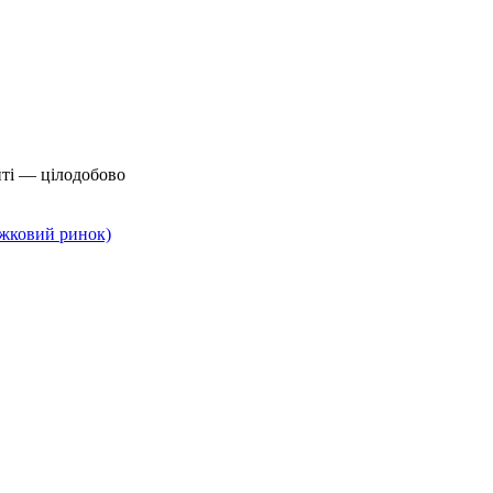
йті — цілодобово
нижковий ринок)