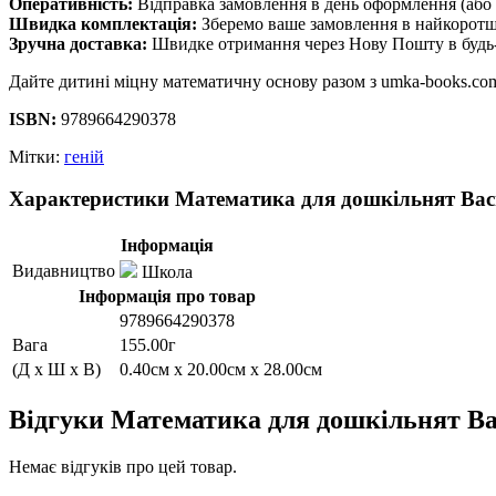
Оперативність:
Відправка замовлення в день оформлення (або 
Швидка комплектація:
Зберемо ваше замовлення в найкоротш
Зручна доставка:
Швидке отримання через Нову Пошту в будь-
Дайте дитині міцну математичну основу разом з umka-books.c
ISBN:
9789664290378
Мітки:
геній
Характеристики Математика для дошкільнят Вас
Інформація
Видавництво
Школа
Інформація про товар
9789664290378
Вага
155.00г
(Д x Ш x В)
0.40см x 20.00см x 28.00см
Відгуки Математика для дошкільнят В
Немає відгуків про цей товар.