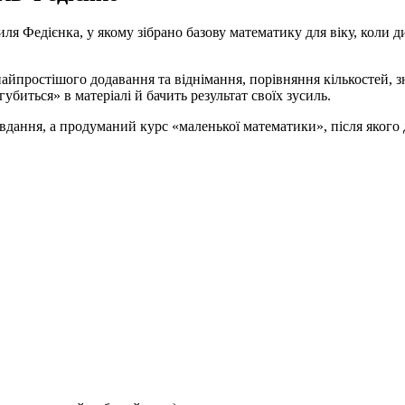
я Федієнка, у якому зібрано базову математику для віку, коли д
найпростішого додавання та віднімання, порівняння кількостей,
биться» в матеріалі й бачить результат своїх зусиль.
завдання, а продуманий курс «маленької математики», після яког