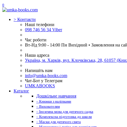
0
>
Контакти
Наші телефони
098 746 56 34 Viber
Час роботи
Вт-Нд 9:00 - 14:00 Пн Вихідний • Замовлення на са
Наша адреса
Україна, м. Харків, вул. Клочківська, 28, 61057 (К
Напишіть нам
info@umka-books.com
Чат-Бот у Телеграм
UMKABOOKS
Каталог
Дошкільне навчання
– Книжки з наліпками
– Вихователям
– Іноземна мова для дитячого садка
– Комплексна підготовка до школи
– Маски для дитячого свята
– Математика і логіка для дошкільнят