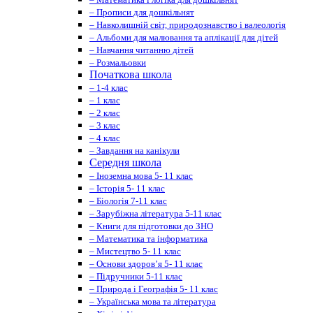
– Прописи для дошкільнят
– Навколишній світ, природознавство і валеологія
– Альбоми для малювання та аплікації для дітей
– Навчання читанню дітей
– Розмальовки
Початкова школа
– 1-4 клас
– 1 клас
– 2 клас
– 3 клас
– 4 клас
– Завдання на канікули
Середня школа
– Іноземна мова 5- 11 клас
– Історія 5- 11 клас
– Біологія 7-11 клас
– Зарубіжна література 5-11 клас
– Книги для підготовки до ЗНО
– Математика та інформатика
– Мистецтво 5- 11 клас
– Основи здоров’я 5- 11 клас
– Підручники 5-11 клас
– Природа і Географія 5- 11 клас
– Українська мова та література